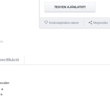
TEGYEN AJÁNLATOT!
Kivánságlistára rakom
Megosztás
őt!
pecifikáció
scaler.
s a
 a