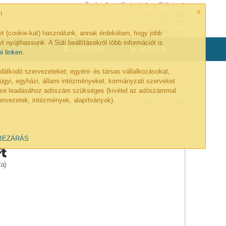
Tech-info
Gyártóink
Pályázat
×
!
06 1 769 1111
06 70 701 6299
Visszahívás
et (cookie-kat) használunk, annak érdekében, hogy jobb
t nyújthassunk. A Süti beállításokról több információt is
0
FIÓKOM
KOSÁR
bi linken
.
lkodó szervezeteket; egyéni- és társas vállalkozásokat;
ügyi, egyházi, állami intézményeket; kormányzati szerveket
lése leadásához adószám szükséges (kivétel az adószámmal
ervezetek, intézmények, alapítványok).
7
/
10
BEZÁRÁS
Ft
a)