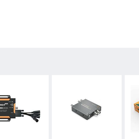
UT
UT
 OUT
OUT
OUT
I OUT
ng:
lates
 multi-award
ut to be