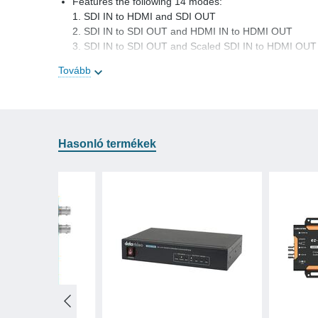
Features the following 14 modes:
1. SDI IN to HDMI and SDI OUT
2. SDI IN to SDI OUT and HDMI IN to HDMI OUT
3. SDI IN to SDI OUT and Scaled SDI IN to HDMI OUT
4. SDI IN to SDI OUT and Scaled HDMI IN to HDMI O
Tovább
5. HDMI IN to SDI OUT and SDI IN to HDMI OUT
6. HDMI IN to HDMI and SDI OUT
7. HDMI IN to SDI OUT and Scaled SDI IN to HDMI O
8. HDMI IN to SDI OUT and Scaled HDMI IN to HDMI
9. Scaled SDI IN to SDI OUT and SDI IN to HDMI OUT
Hasonló termékek
10. Scaled SDI IN to SDI OUT and HDMI IN to HDMI 
11. Scaled SDI IN to HDMI and SDI OUT
12. Scaled HDMI IN to SDI OUT and SDI IN to HDMI 
13. Scaled HDMI IN to SDI OUT and HDMI IN to HDM
14. Scaled HDMI IN to HDMI and SDI OUT
Professional 3G/HD/SD Test Pattern Generator featuri
- 26 Selectable Output Formats
- 54 Test Patterns including Luma and Chroma Zone-p
Includes the same Down Up Cross Converter from our
winning MD-DUCC, allowing either the HDMI or SDI inp