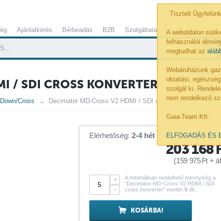
Tisztelt Ügyfelünk
ség
Ajánlatkérés
Bérbeadás
B2B
Szolgáltatások
Referenciák
A weboldalon sütik
felhasználói élmény
megtudhat az
aláb
Webáruházunk gazdá
oktatási, egészség
I / SDI CROSS KONVERTER
szolgál ki. Rende
nem rendelkező sz
/Down/Cross
Decimator MD-Cross V2 HDMI / SDI cross konverter
Gaia-Team Kft.
Elérhetőség:
2-4 hét
ELFOGADÁS ÉS 
203 168
(
159 975
Ft
+ áf
A minimálisan rendelhető mennyiség a
+
"Decimator MD-Cross V2 HDMI / SDI
−
cross konverter" esetén
5
db..
KOSÁRBA!