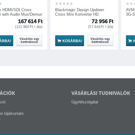
ndard.
rporates a
DI Cross
Blackmagic Design Updown
AVMatrix SC2
dio Mux/Demux
Cross Mini Konverter HD
3G-SDI Konver
gives you
167 614
Ft
72 956
Ft
een
131 980
Ft
+ áfa)
(
57 446
Ft
+ áfa)
having to
und a
Vásárlás egy
Vásárlás egy
KOSÁRBA!
KOSÁRBA
kattintással
kattintással
ÁCIÓK
VÁSÁRLÁSI TUDNIVALÓK
ció
Ügyfélszolgálat
si tájékoztató
p