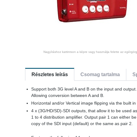
Nagyításhoz kattintson a képre vagy használja felette az egérgörg
Részletes leírás
Csomag tartalma
S
Support both 3G level A and B on the input and output.
Allowing conversion between A and B.
Horizontal and/or Vertical image flipping via the built in 
4 x (3G/HD/SD)-SDI outputs, that allow it to be used a
1 to 4 distribution amplifier. Output pair 1 can either be
copy of the SDI input (default) or the same as pair 2.