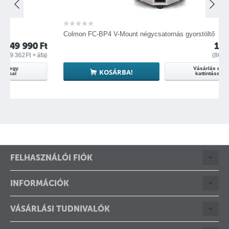
Colmon FC-BP4 V-Mount négycsatornás gyorstöltő
90
Ft
110 236
Ft
+ áfa)
(
86 800
Ft
+ áfa)
Vásárlás egy
KOSÁRBA!
kattintással
FELHASZNÁLÓI FIÓK
INFORMÁCIÓK
VÁSÁRLÁSI TUDNIVALÓK