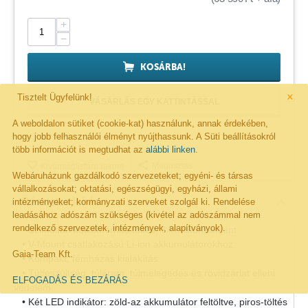
+
−
KOSÁRBA!
×
Tisztelt Ügyfelünk!
VÁSÁRLÁS EGY KATTINTÁSSAL
A weboldalon sütiket (cookie-kat) használunk, annak érdekében,
hogy jobb felhasználói élményt nyújthassunk. A Süti beállításokról
több információt is megtudhat az
alábbi linken
.
Megosztás
Kivánságlistára rakom
Webáruházunk gazdálkodó szervezeteket; egyéni- és társas
vállalkozásokat; oktatási, egészségügyi, egyházi, állami
Részletes leírás
intézményeket; kormányzati szerveket szolgál ki. Rendelése
leadásához adószám szükséges (kivétel az adószámmal nem
rendelkező szervezetek, intézmények, alapítványok).
• Szimultán kétcsatornás töltés,
3A csatornánként
• V-Mount csatlakozású Li-ion akkumulátorokhoz
Gaia-Team Kft.
• Kompakt, fémházas kialakítás
• Túlfeszültség, túláram, túlmelegedés és rövidzárlat elleni
ELFOGADÁS ÉS BEZÁRÁS
védelem
• Két LED indikátor: zöld-az akkumulátor feltöltve, piros-töltés