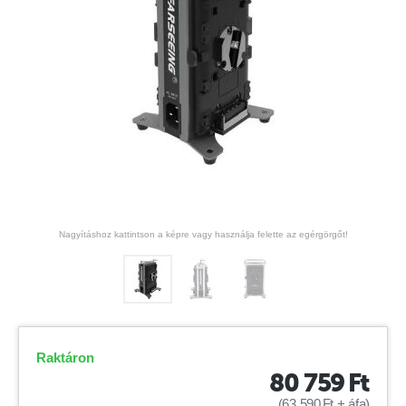
Nagyításhoz kattintson a képre vagy használja felette az egérgörgőt!
Raktáron
80 759
Ft
(
63 590
Ft
+ áfa)