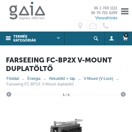
06 1 769 1111
06 70 701 6299
Visszahívás
0
TERMÉK
KATEGÓRIÁK
FARSEEING FC-BP2X V-MOUNT
DUPLATÖLTŐ
Főoldal
Energia
Akkutöltő + táp
V-Mount (V-Lock)
Farseeing FC-BP2X V-Mount duplatöltő
5
/
6