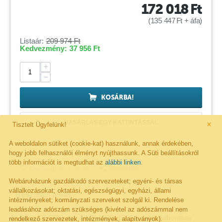
172 018
Ft
(
135 447
Ft
+ áfa)
Listaár:
209 974
Ft
Kedvezmény:
37 956
Ft
+
−
KOSÁRBA!
×
VÁSÁRLÁS EGY KATTINTÁSSAL
Tisztelt Ügyfelünk!
A weboldalon sütiket (cookie-kat) használunk, annak érdekében,
hogy jobb felhasználói élményt nyújthassunk. A Süti beállításokról
több információt is megtudhat az
alábbi linken
.
Megosztás
Kivánságlistára rakom
Webáruházunk gazdálkodó szervezeteket; egyéni- és társas
vállalkozásokat; oktatási, egészségügyi, egyházi, állami
Részletes leírás
intézményeket; kormányzati szerveket szolgál ki. Rendelése
leadásához adószám szükséges (kivétel az adószámmal nem
A Lilliput Q7 PRO egy 4K 7" 1920x1200 pixeles felbontású
rendelkező szervezetek, intézmények, alapítványok).