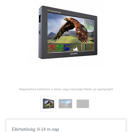
Nagyításhoz kattintson a képre vagy használja felette az egérgörgőt!
Elérhetőség: 8-14 m.nap