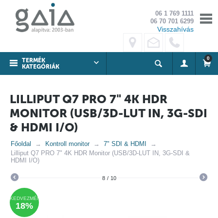
06 1 769 1111
06 70 701 6299
Visszahívás
0
TERMÉK
KATEGÓRIÁK
LILLIPUT Q7 PRO 7" 4K HDR
MONITOR (USB/3D-LUT IN, 3G-SDI
& HDMI I/O)
Főoldal
Kontroll monitor
7" SDI & HDMI
Lilliput Q7 PRO 7" 4K HDR Monitor (USB/3D-LUT IN, 3G-SDI &
HDMI I/O)
8
/
10
KEDVEZMÉNY
18%