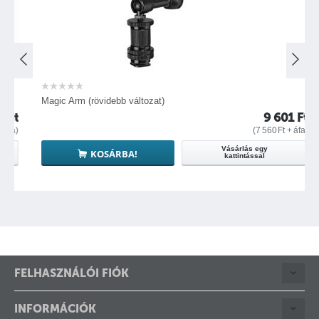
Magic Arm (rövidebb változat)
t
9 601
Ft
a)
(
7 560
Ft
+ áfa)
Vásárlás egy
KOSÁRBA!
kattintással
FELHASZNÁLÓI FIÓK
INFORMÁCIÓK