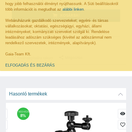
−
hogy jobb felhasználói élményt nyújthassunk. A Süti beállításokról
több információt is megtudhat az
alábbi linken
.
KOSÁRBA!
Webáruházunk gazdálkodó szervezeteket; egyéni- és társas
vállalkozásokat; oktatási, egészségügyi, egyházi, állami
VÁSÁRLÁS EGY KATTINTÁSSAL
intézményeket; kormányzati szerveket szolgál ki. Rendelése
leadásához adószám szükséges (kivétel az adószámmal nem
rendelkező szervezetek, intézmények, alapítványok).
Gaia-Team Kft.
Megosztás
Kivánságlistára rakom
ELFOGADÁS ÉS BEZÁRÁS
Hasonló termékek
KEDVEZMÉNY
8%