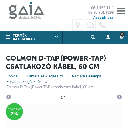
06 1 769 1111
06 70 701 6299
Visszahívás
0
TERMÉK
KATEGÓRIÁK
COLMON D-TAP (POWER-TAP)
CSATLAKOZÓ KÁBEL, 60 CM
Főoldal
Kamera és kiegészítői
Kamera Fejlámpa
Fejlámpa kiegészítők
Colmon D-Tap (Power-TAP) csatlakozó kábel, 60 cm
2
/
4
KEDVEZMÉNY
7%