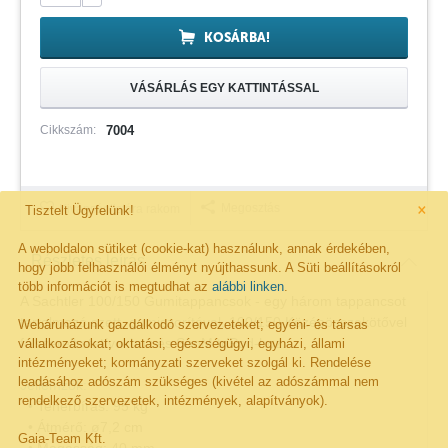
KOSÁRBA!
VÁSÁRLÁS EGY KATTINTÁSSAL
Cikkszám:
7004
×
Megosztás
Kivánságlistára rakom
Tisztelt Ügyfelünk!
A weboldalon sütiket (cookie-kat) használunk, annak érdekében,
Részletes leírás
hogy jobb felhasználói élményt nyújthassunk. A Süti beállításokról
több információt is megtudhat az
alábbi linken
.
A Sachtler 100/150 Gumitappancsok - egy három tappancsot
tartalmazó szett, gumiszorítóval, 100/150 Középösszekötővel
Webáruházunk gazdálkodó szervezeteket; egyéni- és társas
felszerelt statívokhoz és SooM triPod-hoz.
vállalkozásokat; oktatási, egészségügyi, egyházi, állami
intézményeket; kormányzati szerveket szolgál ki. Rendelése
leadásához adószám szükséges (kivétel az adószámmal nem
Jellemzők:
rendelkező szervezetek, intézmények, alapítványok).
• Teherbírás: 95 kg
• Átmérő: ø7,2 cm
Gaia-Team Kft.