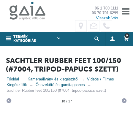
06 1 769 1111
06 70 701 6299
Visszahívás
0
TERMÉK
KATEGÓRIÁK
SACHTLER RUBBER FEET 100/150
(#7004, TRIPOD-PAPUCS SZETT)
Főoldal
Kameraállvány és kiegészítői
Videós / Filmes
Kiegészítők
Összekötő és gumitappancs
Sachtler Rubber feet 100/150 (#7004, tripod-papucs szett)
10
/
17