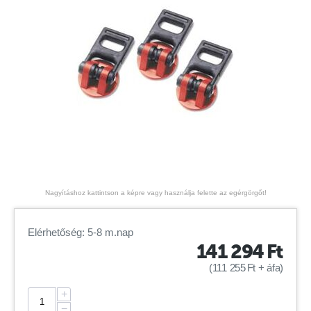
Nagyításhoz kattintson a képre vagy használja felette az egérgörgőt!
Elérhetőség: 5-8 m.nap
141 294
Ft
(
111 255
Ft
+ áfa)
+
−