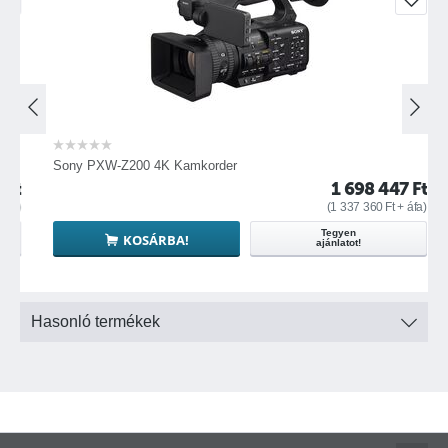
Four LED (20, 40, 60, and 80%)
Sony PXW-Z200 4K Kamkorder
t
1 698 447
Ft
)
(
1 337 360
Ft
+ áfa)
Tegyen
KOSÁRBA!
ajánlatot!
Hasonló termékek