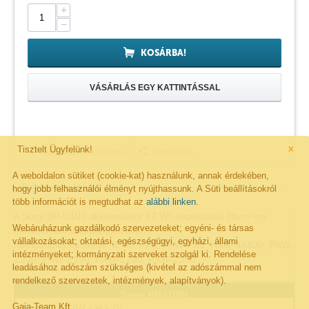
+
−
KOSÁRBA!
VÁSÁRLÁS EGY KATTINTÁSSAL
×
Tisztelt Ügyfelünk!
Megosztás
Kivánságlistára rakom
A weboldalon sütiket (cookie-kat) használunk, annak érdekében,
Részletes leírás
hogy jobb felhasználói élményt nyújthassunk. A Süti beállításokról
több információt is megtudhat az
alábbi linken
.
A Sony BP-U100 akkumulátor 97 Wh kapacitású lítium-ion
Webáruházunk gazdálkodó szervezeteket; egyéni- és társas
akkumulátor töltöttségjelzővel.
vállalkozásokat; oktatási, egészségügyi, egyházi, állami
Kompatibilis kamerák: ILME-FX6, PXW-FX9, HXR-NX800, PXW-
intézményeket; kormányzati szerveket szolgál ki. Rendelése
Z200, PXW-Z190, PXW-Z280, PXW-Z300...
leadásához adószám szükséges (kivétel az adószámmal nem
rendelkező szervezetek, intézmények, alapítványok).
Sony BP-U100
Gaia-Team Kft.
Dimensions (W x H x D)
Specification