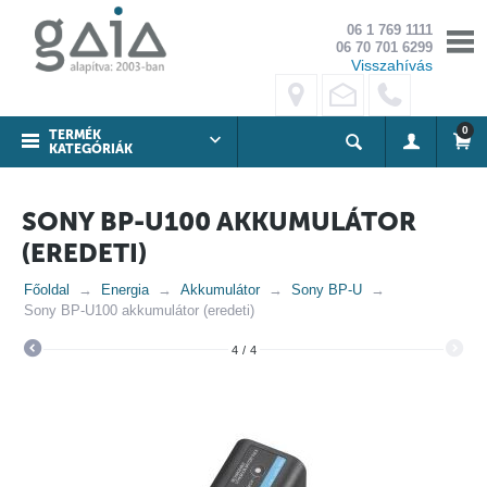
06 1 769 1111
06 70 701 6299
Visszahívás
0
TERMÉK
KATEGÓRIÁK
SONY BP-U100 AKKUMULÁTOR
(EREDETI)
Főoldal
Energia
Akkumulátor
Sony BP-U
Sony BP-U100 akkumulátor (eredeti)
4
/
4