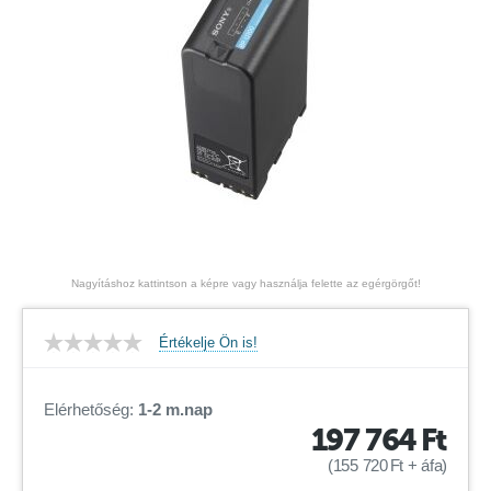
Nagyításhoz kattintson a képre vagy használja felette az egérgörgőt!
Értékelje Ön is!
Elérhetőség:
1-2 m.nap
197 764
Ft
(
155 720
Ft
+ áfa)