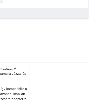
ámasszal. A
e kamera vázzal és
 így kompatibilis a
azonnal stabilan
yorscsere adapterre