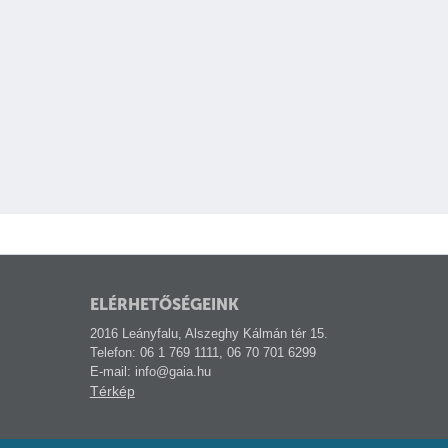
ELÉRHETŐSÉGEINK
2016 Leányfalu, Alszeghy Kálmán tér 15.
Telefon: 06 1 769 1111, 06 70 701 6299
E-mail: info@gaia.hu
Térkép