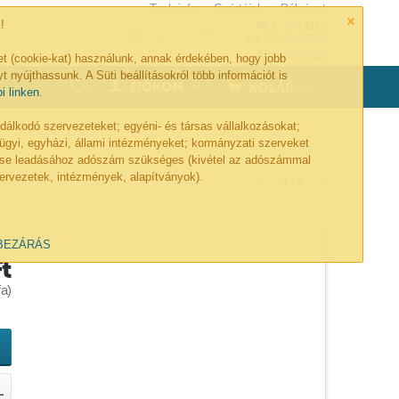
Tech-info
Gyártóink
Pályázat
×
!
06 1 769 1111
06 70 701 6299
Visszahívás
et (cookie-kat) használunk, annak érdekében, hogy jobb
t nyújthassunk. A Süti beállításokról több információt is
0
FIÓKOM
KOSÁR
bi linken
.
lkodó szervezeteket; egyéni- és társas vállalkozásokat;
ügyi, egyházi, állami intézményeket; kormányzati szerveket
lése leadásához adószám szükséges (kivétel az adószámmal
ervezetek, intézmények, alapítványok).
1
/
1
BEZÁRÁS
Ft
a)
L