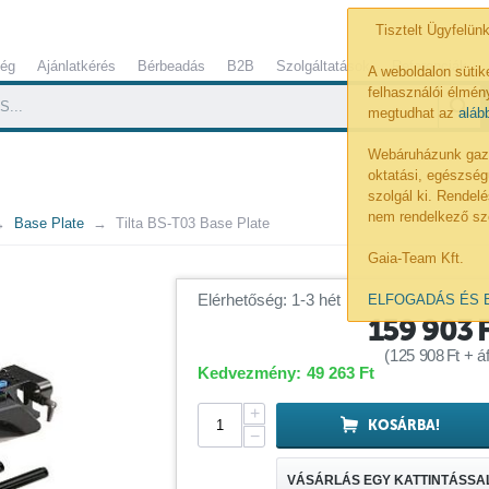
Tisztelt Ügyfelünk
ség
Ajánlatkérés
Bérbeadás
B2B
Szolgáltatások
Referenciák
A weboldalon sütik
felhasználói élmény
megtudhat az
aláb
Webáruházunk gazdá
oktatási, egészség
szolgál ki. Rende
nem rendelkező sz
Base Plate
Tilta BS-T03 Base Plate
Gaia-Team Kft.
Elérhetőség: 1-3 hét
ELFOGADÁS ÉS 
159 903
(
125 908
Ft
+ áf
Kedvezmény:
49 263
Ft
+
KOSÁRBA!
−
VÁSÁRLÁS EGY KATTINTÁSSA