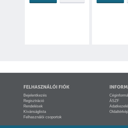
FELHASZNÁLÓI FIÓK
INFORM
Bejelentkezés
Céginformá
Regisztráció
ÁSZF
Rendelések
Adatkezelé
Kívánságlista
Oldaltérké
Felhasználói csoportok