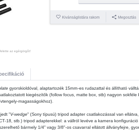
Kivánságlistára rakom
Megosztás
felette az egérgörgőt!
pecifikáció
late
gyorskioldóval, alaptartozék 15mm-es rudazattal és állítható vállt
satlakoztatott kiegészítők (follow focus, matte box, stb) nagyon sokfél
ktívtengely-magasságokhoz).
jedt "
V-wedge
" (Sony típusú) tripod adapter csatlakozással van ellátva,
 stb.) tripod adapterekkel: a vállról levéve a kamera konfiguráció 
elszerelhető bármely 1/4" vagy 3/8"-os csavarral ellátott állványfejre, g