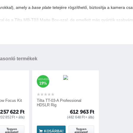
arokkal), amely a
base plate
tetejére rögzíthető, biztosítja a kamera csa
zal és a Tilta MB-T03 Matte Box-szal, de emellett más gyártók szabv
sználatakor eltávolítható)
asonló termékek
KEDVEZMÉNY
19%
low Focus Kit
Tilta TT-03-A Professional
HDSLR Rig
257 622
Ft
612 963
Ft
202 852
Ft
+ áfa)
(
482 648
Ft
+ áfa)
Tegyen
Tegyen
KOSÁRBA!
ajánlatot!
ajánlatot!