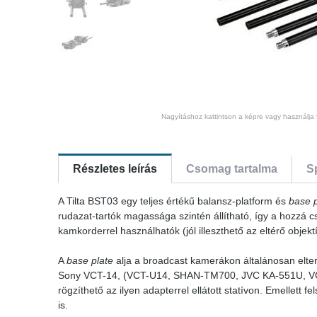
Nagyításhoz kattintson a képre vagy használja 
Részletes leírás
Csomag tartalma
S
A Tilta BST03 egy teljes értékű balansz-platform és
base p
rudazat-tartók magassága szintén állítható, így a hozzá c
kamkorderrel használhatók (jól illeszthető az eltérő obje
A
base plate
alja a broadcast kamerákon általánosan elter
Sony VCT-14, (VCT-U14, SHAN-TM700, JVC KA-551U, VCT-18,
rögzíthető az ilyen adapterrel ellátott statívon. Emellett f
is.