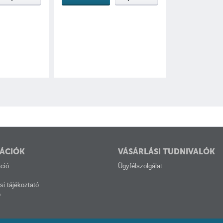
ÁCIÓK
VÁSÁRLÁSI TUDNIVALÓK
ció
Ügyfélszolgálat
si tájékoztató
p