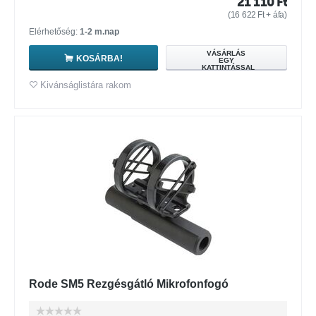
21 110
Ft
(
16 622
Ft
+ áfa)
Elérhetőség:
1-2 m.nap
VÁSÁRLÁS
KOSÁRBA!
EGY
KATTINTÁSSAL
Kivánságlistára rakom
Rode SM5 Rezgésgátló Mikrofonfogó