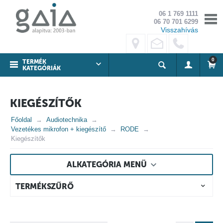
06 1 769 1111
06 70 701 6299
Visszahívás
0
TERMÉK
KATEGÓRIÁK
KIEGÉSZÍTŐK
Főoldal
Audiotechnika
Vezetékes mikrofon + kiegészítő
RODE
Kiegészítők
ALKATEGÓRIA MENÜ
TERMÉKSZŰRŐ