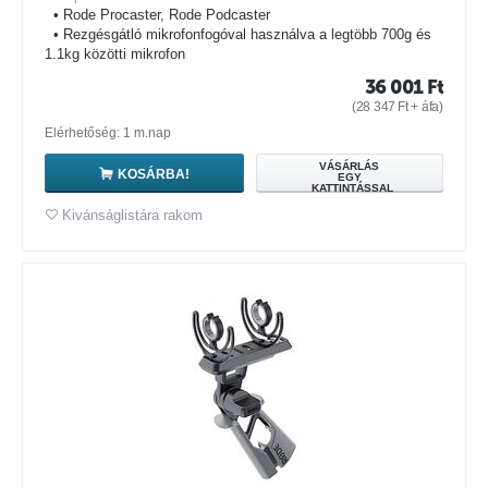
• Rode Procaster, Rode Podcaster
• Rezgésgátló mikrofonfogóval használva a legtöbb 700g és
1.1kg közötti mikrofon
36 001
Ft
(
28 347
Ft
+ áfa)
Elérhetőség: 1 m.nap
VÁSÁRLÁS
KOSÁRBA!
EGY
KATTINTÁSSAL
Kivánságlistára rakom