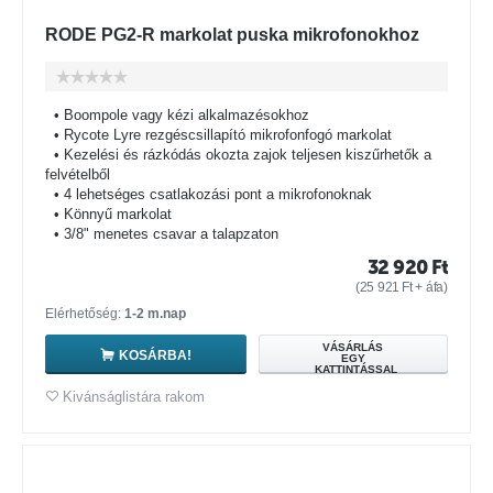
RODE PG2-R markolat puska mikrofonokhoz
• Boompole vagy kézi alkalmazésokhoz
• Rycote Lyre rezgéscsillapító mikrofonfogó markolat
• Kezelési és rázkódás okozta zajok teljesen kiszűrhetők a
felvételből
• 4 lehetséges csatlakozási pont a mikrofonoknak
• Könnyű markolat
• 3/8" menetes csavar a talapzaton
32 920
Ft
(
25 921
Ft
+ áfa)
Elérhetőség:
1-2 m.nap
VÁSÁRLÁS
KOSÁRBA!
EGY
KATTINTÁSSAL
Kivánságlistára rakom