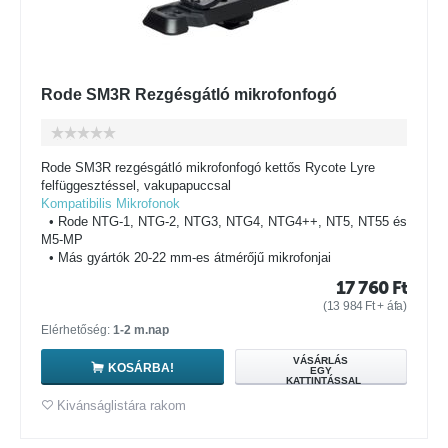
Rode SM3R Rezgésgátló mikrofonfogó
Rode SM3R rezgésgátló mikrofonfogó kettős Rycote Lyre
felfüggesztéssel, vakupapuccsal
Kompatibilis Mikrofonok
• Rode NTG-1, NTG-2, NTG3, NTG4, NTG4++, NT5, NT55 és
M5-MP
• Más gyártók 20-22 mm-es átmérőjű mikrofonjai
17 760
Ft
(
13 984
Ft
+ áfa)
Elérhetőség:
1-2 m.nap
VÁSÁRLÁS
KOSÁRBA!
EGY
KATTINTÁSSAL
Kivánságlistára rakom