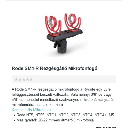
Rode SM4-R Rezgésgátló Mikrofonfogó
A Rode SM4-R rezgésgátló mikrofonfogó a Rycote egy Lyre
felfüggesztéssel készült változata. Valamennyi 3/8"-os vagy
5/8"-os menettel rendelkező szabványos mikrofonállványra és
mikrofonrúdra csatlakoztatható.
Kompatibilis Mikrofonok
• Rode NT5, NT55, NTG1, NTG2, NTG3, NTG4, NTG4+, M5
• Más gyártók 20-22 mm-es átmérőjű mikrofonjai