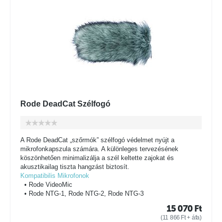
Rode DeadCat Szélfogó
A Rode DeadCat „szőrmók” szélfogó védelmet nyújt a
mikrofonkapszula számára. A különleges tervezésének
köszönhetően minimalizálja a szél keltette zajokat és
akusztikailag tiszta hangzást biztosít.
Kompatibilis Mikrofonok
• Rode VideoMic
• Rode NTG-1, Rode NTG-2, Rode NTG-3
15 070
Ft
(
11 866
Ft
+ áfa)