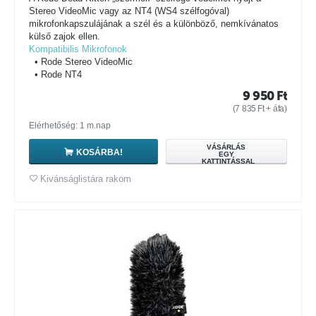
Stereo VideoMic vagy az NT4 (WS4 szélfogóval)
mikrofonkapszulájának a szél és a különböző, nemkívánatos
külső zajok ellen.
Kompatibilis Mikrofonok
• Rode Stereo VideoMic
• Rode NT4
9 950
Ft
(
7 835
Ft
+ áfa)
Elérhetőség: 1 m.nap
VÁSÁRLÁS
KOSÁRBA!
EGY
KATTINTÁSSAL
Kivánságlistára rakom