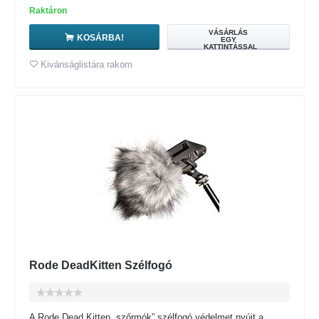
Raktáron
VÁSÁRLÁS
KOSÁRBA!
EGY
KATTINTÁSSAL
Kivánságlistára rakom
Rode DeadKitten Szélfogó
A Rode Dead Kitten „szőrmók” szélfogó védelmet nyújt a