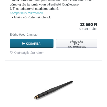
csatlakoztatását bármyilen felületen. 360 fokban elfordítható,
gömbfej tág tartományban billenthető függőlegesen
1/4"-os adapterrel csatlakoztatható.
Kompatibilis Mikrofonok
• A könnyű Rode mikrofonok
12 560
Ft
(
9 890
Ft
+ áfa)
Elérhetőség: 1 m.nap
VÁSÁRLÁS
KOSÁRBA!
EGY
KATTINTÁSSAL
Kivánságlistára rakom