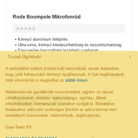
Rode Boompole Mikrofonrúd
• Könnyű alumínium felépítés
• Ultra-sima, könnyű kiterjeszthetőség és összehúzhatóság
• Egyszerűen használható lezárható szerkezet
×
• Súly: 950 g (5 részes)
Tisztelt Ügyfelünk!
• 0,84 m-től 3m-ig kiterjeszhető
• Felfogatás mikrofontartóhoz: 3/8"-16 külső menet
A weboldalon sütiket (cookie-kat) használunk, annak érdekében,
hogy jobb felhasználói élményt nyújthassunk. A Süti beállításokról
47 150
Ft
több információt is megtudhat az
alábbi linken
.
(
37 126
Ft
+ áfa)
Elérhetőség: 1-2 m.nap
Webáruházunk gazdálkodó szervezeteket; egyéni- és társas
vállalkozásokat; oktatási, egészségügyi, egyházi, állami
VÁSÁRLÁS
KOSÁRBA!
EGY
intézményeket; kormányzati szerveket szolgál ki. Rendelése
KATTINTÁSSAL
leadásához adószám szükséges (kivétel az adószámmal nem
Kivánságlistára rakom
rendelkező szervezetek, intézmények, alapítványok).
Gaia-Team Kft.