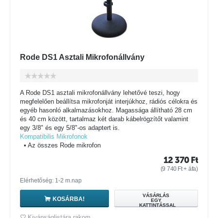
Rode DS1 Asztali Mikrofonállvány
A Rode DS1 asztali mikrofonállvány lehetővé teszi, hogy
megfelelően beállítsa mikrofonját interjúkhoz, rádiós célokra és
egyéb hasonló alkalmazásokhoz. Magassága állítható 28 cm
és 40 cm között, tartalmaz két darab kábelrögzítőt valamint
egy 3/8" és egy 5/8"-os adaptert is.
Kompatibilis Mikrofonok
• Az összes Rode mikrofon
12 370
Ft
(
9 740
Ft
+ áfa)
Elérhetőség: 1-2 m.nap
VÁSÁRLÁS
KOSÁRBA!
EGY
KATTINTÁSSAL
Kivánságlistára rakom