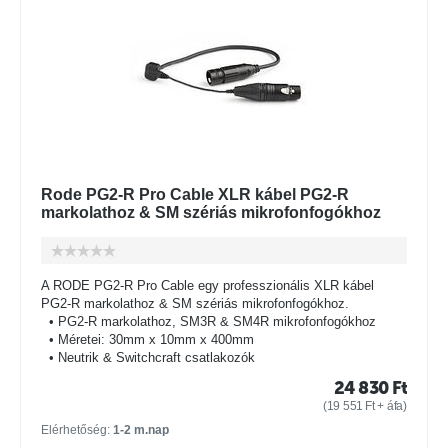
Rode PG2-R Pro Cable XLR kábel PG2-R
markolathoz & SM szériás mikrofonfogókhoz
A RODE PG2-R Pro Cable egy professzionális XLR kábel
PG2-R markolathoz & SM szériás mikrofonfogókhoz.
• PG2-R markolathoz, SM3R & SM4R mikrofonfogókhoz
• Méretei: 30mm x 10mm x 400mm
• Neutrik & Switchcraft csatlakozók
24 830
Ft
(
19 551
Ft
+ áfa)
Elérhetőség:
1-2 m.nap