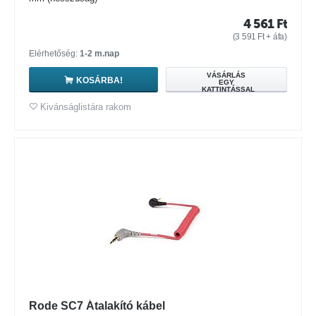
4 561
Ft
(
3 591
Ft
+ áfa)
Elérhetőség:
1-2 m.nap
VÁSÁRLÁS
KOSÁRBA!
EGY
KATTINTÁSSAL
Kivánságlistára rakom
Rode SC7 Átalakító kábel