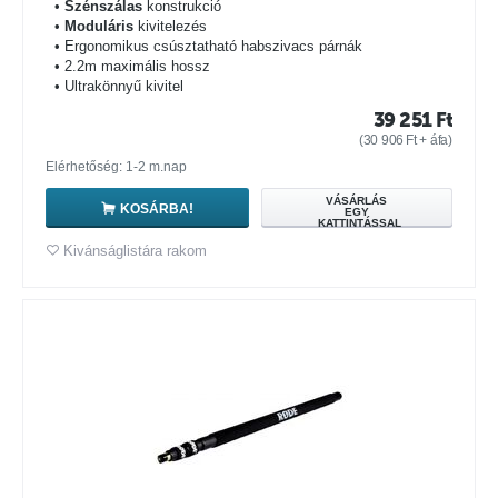
•
Szénszálas
konstrukció
•
Moduláris
kivitelezés
• Ergonomikus csúsztatható habszivacs párnák
• 2.2m maximális hossz
• Ultrakönnyű kivitel
39 251
Ft
(
30 906
Ft
+ áfa)
Elérhetőség: 1-2 m.nap
VÁSÁRLÁS
KOSÁRBA!
EGY
KATTINTÁSSAL
Kivánságlistára rakom