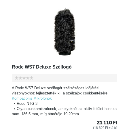
Rode WS7 Deluxe Szélfogó
A Rode WS7 Deluxe szélfogót szélsőséges időjárási
viszonyokhoz fejlesztették ki, a szélzajok csökkentésére.
Kompatibilis Mikrofonok
• Rode NTG-3
• Olyan puskamikrofonok, amelyeknél az aktív felület hossza
max. 186,5 mm, míg átmérője 19-20mm
21 110
Ft
(
16 622
Ft
+ áfa)