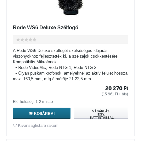
Rode WS6 Deluxe Szélfogó
A Rode WS6 Deluxe szélfogót szélsőséges időjárási
viszonyokhoz fejlesztették ki, a szélzajok csökkentésére.
Kompatibilis Mikrofonok
• Rode VideoMic, Rode NTG-1, Rode NTG-2
• Olyan puskamikrofonok, amelyeknél az aktív felület hossza
max. 160,5 mm, míg átmérője 21-22,5 mm
20 270
Ft
(
15 961
Ft
+ áfa)
Elérhetőség: 1-2 m.nap
VÁSÁRLÁS
KOSÁRBA!
EGY
KATTINTÁSSAL
Kivánságlistára rakom