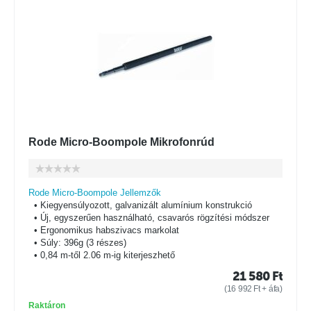
Rode Micro-Boompole Mikrofonrúd
Rode Micro-Boompole Jellemzők
• Kiegyensúlyozott, galvanizált alumínium konstrukció
• Új, egyszerűen használható, csavarós rögzítési módszer
• Ergonomikus habszivacs markolat
• Súly: 396g (3 részes)
• 0,84 m-től 2.06 m-ig kiterjeszhető
21 580
Ft
(
16 992
Ft
+ áfa)
Raktáron