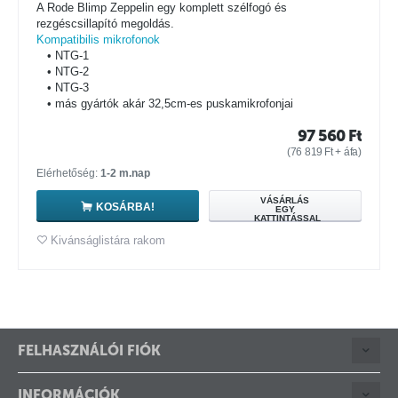
A Rode Blimp Zeppelin egy komplett szélfogó és
rezgéscsillapító megoldás.
Kompatibilis mikrofonok
• NTG-1
• NTG-2
• NTG-3
• más gyártók akár 32,5cm-es puskamikrofonjai
97 560
Ft
(
76 819
Ft
+ áfa)
Elérhetőség:
1-2 m.nap
VÁSÁRLÁS
KOSÁRBA!
EGY
KATTINTÁSSAL
Kivánságlistára rakom
FELHASZNÁLÓI FIÓK
INFORMÁCIÓK