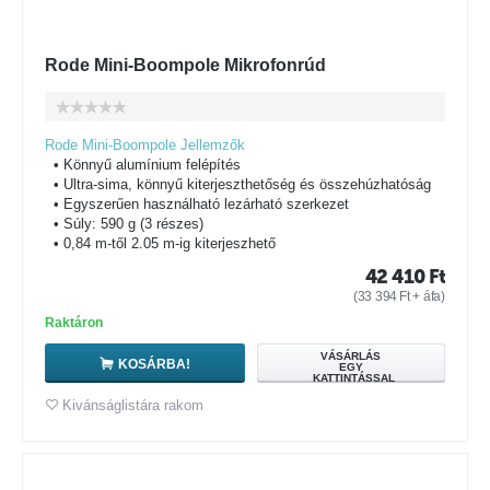
Rode Mini-Boompole Mikrofonrúd
Rode Mini-Boompole Jellemzők
• Könnyű alumínium felépítés
• Ultra-sima, könnyű kiterjeszthetőség és összehúzhatóság
• Egyszerűen használható lezárható szerkezet
• Súly: 590 g (3 részes)
• 0,84 m-től 2.05 m-ig kiterjeszhető
42 410
Ft
(
33 394
Ft
+ áfa)
Raktáron
VÁSÁRLÁS
KOSÁRBA!
EGY
KATTINTÁSSAL
Kivánságlistára rakom