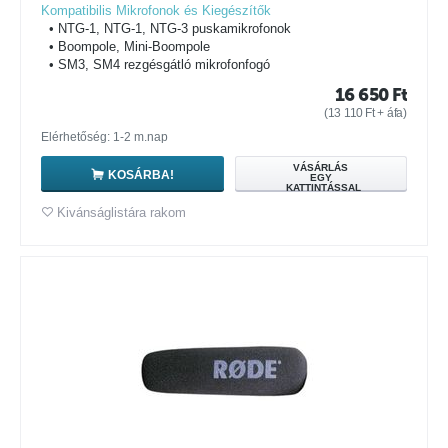
Kompatibilis Mikrofonok és Kiegészítők
• NTG-1, NTG-1, NTG-3 puskamikrofonok
• Boompole, Mini-Boompole
• SM3, SM4 rezgésgátló mikrofonfogó
16 650
Ft
(
13 110
Ft
+ áfa)
Elérhetőség: 1-2 m.nap
VÁSÁRLÁS
KOSÁRBA!
EGY
KATTINTÁSSAL
Kivánságlistára rakom