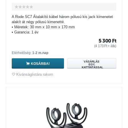
A Rode SC7 Átalakító kábel három pólusú kis jack kimenetet
alakít át négy pólusú kimenetté.
• Méretek: 30 mm x 10 mm x 170 mm
• Garancia: 1 év
5 300
Ft
(
4 173
Ft
+ áfa)
Elérhetőség:
1-2 m.nap
VÁSÁRLÁS
KOSÁRBA!
EGY
KATTINTÁSSAL
Kivánságlistára rakom