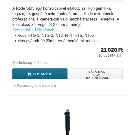
A Rode SM5 egy konzolcsővel ellátott, szilikon gumikkal
rugózó, rezgésgátló mikrofonfogó, ami a Rode mikrofonok
professzionális kamerákon való használatát teszi lehetővé. A
konzolcső két vége 24-27 mm átmérőjű.
Kompatibilis Mikrofonok
• Rode NTG-1, NTG-2, NT3, NT4, NT5, NT55
• Más gyártók 20-22mm-es átmérőjű mikrofonjai
21 020
Ft
(
16 551
Ft
+ áfa)
Elérhetőség: 1-2 m.nap
VÁSÁRLÁS
KOSÁRBA!
EGY
KATTINTÁSSAL
Kivánságlistára rakom