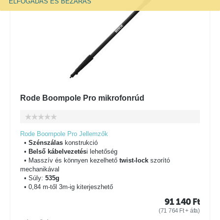
ELFOGADÁS ÉS BEZÁRÁS
Rode Boompole Pro mikrofonrúd
Rode Boompole Pro Jellemzők
•
Szénszálas
konstrukció
•
Belső kábelvezetés
i lehetőség
• Masszív és könnyen kezelhető
twist-lock
szorító
mechanikával
• Súly:
535g
• 0,84 m-től 3m-ig kiterjeszhető
91 140
Ft
(
71 764
Ft
+ áfa)