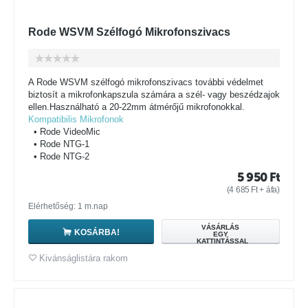
Rode WSVM Szélfogó Mikrofonszivacs
A Rode WSVM szélfogó mikrofonszivacs további védelmet
biztosít a mikrofonkapszula számára a szél- vagy beszédzajok
ellen.Használható a 20-22mm átmérőjű mikrofonokkal.
Kompatibilis Mikrofonok
• Rode VideoMic
• Rode NTG-1
• Rode NTG-2
5 950
Ft
(
4 685
Ft
+ áfa)
Elérhetőség: 1 m.nap
VÁSÁRLÁS
KOSÁRBA!
EGY
KATTINTÁSSAL
Kivánságlistára rakom