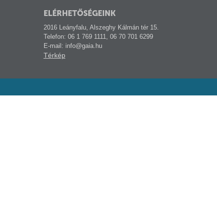
ELÉRHETŐSÉGEINK
2016 Leányfalu, Alszeghy Kálmán tér 15.
Telefon: 06 1 769 1111, 06 70 701 6299
E-mail: info@gaia.hu
Térkép