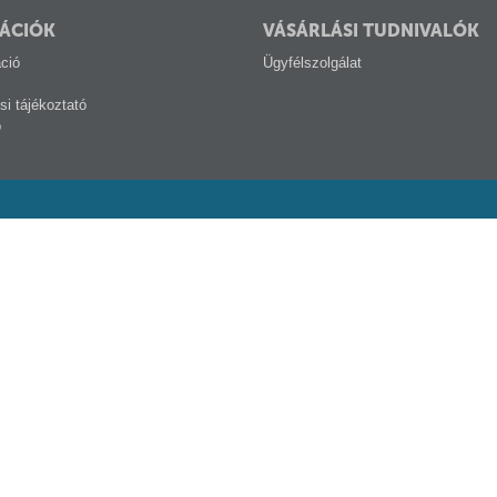
ÁCIÓK
VÁSÁRLÁSI TUDNIVALÓK
ció
Ügyfélszolgálat
si tájékoztató
p