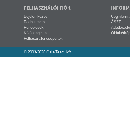
FELHASZNÁLÓI FIÓK
INFORM
Bejelentkezés
Céginformá
Regisztráció
ÁSZF
Rendelések
Adatkezelé
Kívánságlista
Oldaltérké
Felhasználói csoportok
© 2003-2026 Gaia-Team Kft.