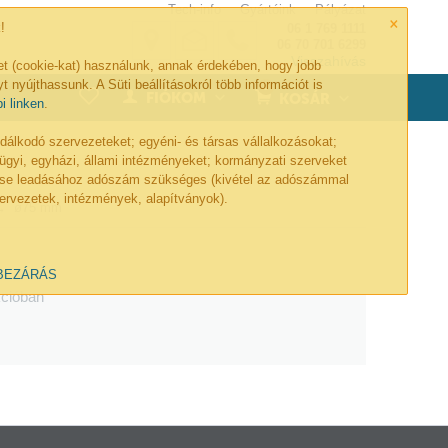
Tech-info
Gyártóink
Pályázat
×
!
06 1 769 1111
06 70 701 6299
Visszahívás
et (cookie-kat) használunk, annak érdekében, hogy jobb
t nyújthassunk. A Süti beállításokról több információt is
0
FIÓKOM
KOSÁR
bi linken
.
lkodó szervezeteket; egyéni- és társas vállalkozásokat;
ügyi, egyházi, állami intézményeket; kormányzati szerveket
lése leadásához adószám szükséges (kivétel az adószámmal
ervezetek, intézmények, alapítványok).
ø75 mm
BEZÁRÁS
kcióban