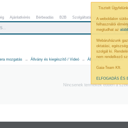
Tisztelt Ügyfelünk
ség
Ajánlatkérés
Bérbeadás
B2B
Szolgáltatások
Referenciák
A weboldalon sütik
felhasználói élmény
megtudhat az
aláb
Webáruházunk gazdá
oktatási, egészség
szolgál ki. Rende
nem rendelkező sz
era mozgatás
Állvány és kiegészítő / Videó
Állványfej
Cartoni
Gaia-Team Kft.
ELFOGADÁS ÉS 
Nincsenek termékek ebben a sze