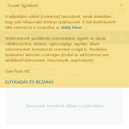
×
Tisztelt Ügyfelünk!
06 1 769 1111
06 70 701 6299
A weboldalon sütiket (cookie-kat) használunk, annak érdekében,
Visszahívás
hogy jobb felhasználói élményt nyújthassunk. A Süti beállításokról
több információt is megtudhat az
alábbi linken
.
0
TERMÉK
Webáruházunk gazdálkodó szervezeteket; egyéni- és társas
KATEGÓRIÁK
vállalkozásokat; oktatási, egészségügyi, egyházi, állami
intézményeket; kormányzati szerveket szolgál ki. Rendelése
leadásához adószám szükséges (kivétel az adószámmal nem
Ø75 MM
rendelkező szervezetek, intézmények, alapítványok).
Főoldal
Kamera mozgatás
Gaia-Team Kft.
Állvány és kiegészítő / Videó
Állványfej
Manfrotto
ø75 mm
ELFOGADÁS ÉS BEZÁRÁS
Nincsenek termékek ebben a szekcióban