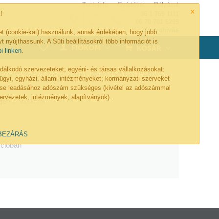
Tech-info
Gyártóink
Pályázat
×
!
06 1 769 1111
06 70 701 6299
Visszahívás
et (cookie-kat) használunk, annak érdekében, hogy jobb
t nyújthassunk. A Süti beállításokról több információt is
0
FIÓKOM
KOSÁR
bi linken
.
lkodó szervezeteket; egyéni- és társas vállalkozásokat;
ügyi, egyházi, állami intézményeket; kormányzati szerveket
lése leadásához adószám szükséges (kivétel az adószámmal
ervezetek, intézmények, alapítványok).
ge
ø150mm
BEZÁRÁS
kcióban