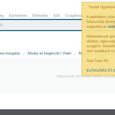
Tisztelt Ügyfelünk
ség
Ajánlatkérés
Bérbeadás
B2B
Szolgáltatások
Referenciák
A weboldalon sütik
felhasználói élmény
megtudhat az
aláb
Webáruházunk gazdá
oktatási, egészség
szolgál ki. Rende
nem rendelkező sz
era mozgatás
Állvány és kiegészítő / Videó
Állvány szett
E-Ima
Gaia-Team Kft.
ELFOGADÁS ÉS 
Nincsenek termékek ebben a sze