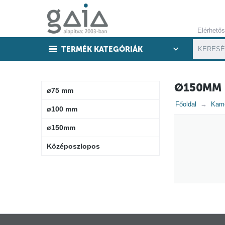
Elérhető
TERMÉK KATEGÓRIÁK
Ø150MM
ø75 mm
Főoldal
Kam
ø100 mm
ø150mm
Középoszlopos