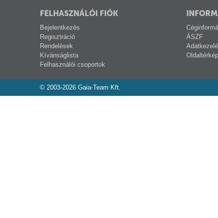
FELHASZNÁLÓI FIÓK
INFORM
Bejelentkezés
Céginformá
Regisztráció
ÁSZF
Rendelések
Adatkezelé
Kívánságlista
Oldaltérké
Felhasználói csoportok
© 2003-2026 Gaia-Team Kft.