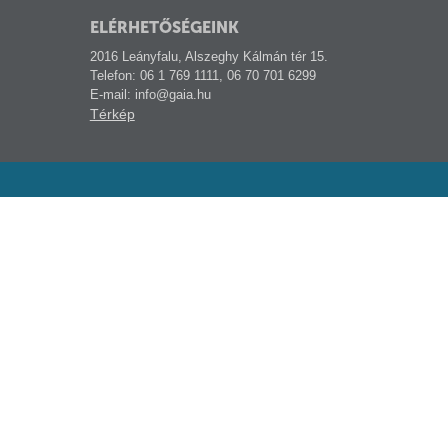
ELÉRHETŐSÉGEINK
2016 Leányfalu, Alszeghy Kálmán tér 15.
Telefon: 06 1 769 1111, 06 70 701 6299
E-mail: info@gaia.hu
Térkép