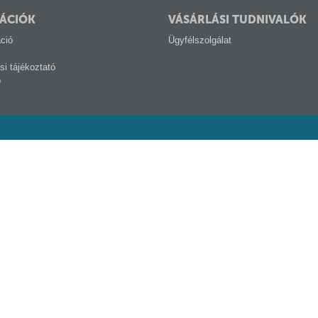
ÁCIÓK
VÁSÁRLÁSI TUDNIVALÓK
ció
Ügyfélszolgálat
si tájékoztató
p