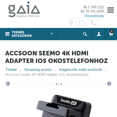
06 1 769 1111
06 70 701 6299
Visszahívás
0
TERMÉK
KATEGÓRIÁK
ACCSOON SEEMO 4K HDMI
ADAPTER IOS OKOSTELEFONHOZ
Főoldal
Streaming eszköz
Kiegészítők mobil eszközök
Accsoon SeeMo 4K HDMI adapter iOS okostelefonhoz
3
/
4