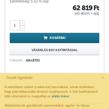
Elérhetőség: 5-12 m.nap
62 819
Ft
(
49 464
Ft
+ áfa)
+
−
KOSÁRBA!
VÁSÁRLÁS EGY KATTINTÁSSAL
Cikkszám:
AN-UIT03
×
Tisztelt Ügyfelünk!
Megosztás
Kivánságlistára rakom
A weboldalon sütiket (cookie-kat) használunk, annak érdekében,
hogy jobb felhasználói élményt nyújthassunk. A Süti beállításokról
Részletes leírás
több információt is megtudhat az
alábbi linken
.
Az Accsoon SeeMo 4K lehetővé teszi iOS okostelefon vagy iPad
Webáruházunk gazdálkodó szervezeteket; egyéni- és társas
kamera monitorként való alkalmazását valamint a videó