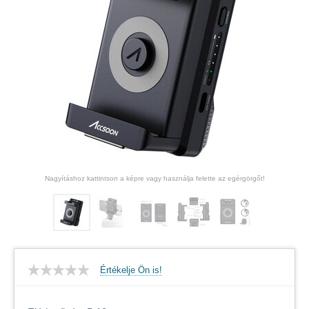
Nagyításhoz kattintson a képre vagy használja felette az egérgörgőt!
Értékelje Ön is!