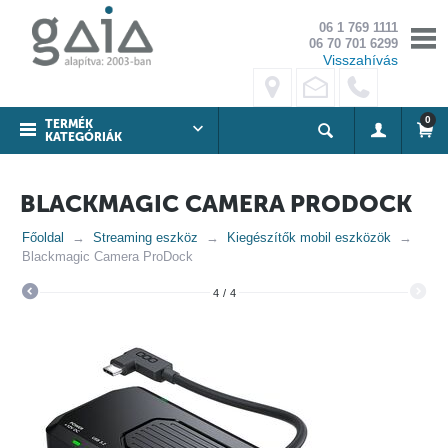
06 1 769 1111
06 70 701 6299
Visszahívás
0
TERMÉK
KATEGÓRIÁK
BLACKMAGIC CAMERA PRODOCK
Főoldal
Streaming eszköz
Kiegészítők mobil eszközök
Blackmagic Camera ProDock
4
/
4