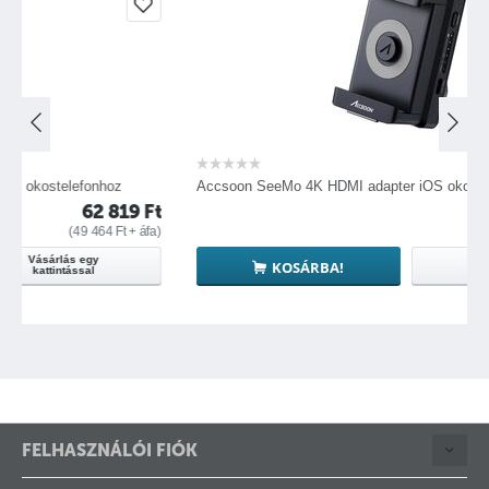
oz
Accsoon SeeMo 4K HDMI adapter iOS okostelefonhoz
 819
Ft
62 819
F
4
Ft
+ áfa)
(
49 464
Ft
+ áf
Vásárlás egy
KOSÁRBA!
kattintással
FELHASZNÁLÓI FIÓK