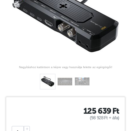
Nagyításhoz kattintson a képre vagy használja felette az egérgörgőt!
125 639
Ft
(
98 928
Ft
+ áfa)
+