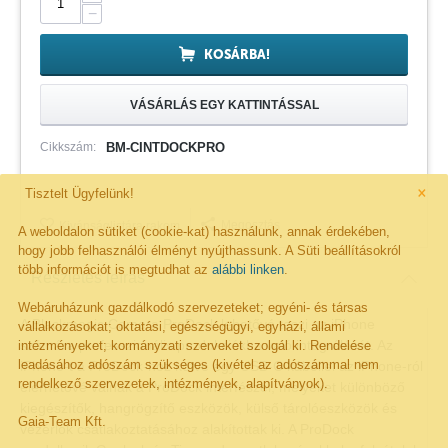
−
KOSÁRBA!
VÁSÁRLÁS EGY KATTINTÁSSAL
Cikkszám:
BM-CINTDOCKPRO
×
Tisztelt Ügyfelünk!
Megosztás
Kivánságlistára rakom
A weboldalon sütiket (cookie-kat) használunk, annak érdekében,
hogy jobb felhasználói élményt nyújthassunk. A Süti beállításokról
több információt is megtudhat az
alábbi linken
.
Részletes leírás
Webáruházunk gazdálkodó szervezeteket; egyéni- és társas
A Blackmagic Camera ProDock lehetővé teszi az iPhone
vállalkozásokat; oktatási, egészségügyi, egyházi, állami
számára professzionális produkciókba való integrálását. Az
intézményeket; kormányzati szerveket szolgál ki. Rendelése
leadásához adószám szükséges (kivétel az adószámmal nem
iPhone-t a ProDock-hoz kötve egy USB-C kábellel az iPhone-ról
rendelkező szervezetek, intézmények, alapítványok).
elérhetővé válnak a ProDock interfészei, melyeket különböző
kiegészítők, hangrögzítő eszközök, külső tárolóeszközök és
Gaia-Team Kft.
vezérlők csatlakoztatásához alakítottak ki. A ProDock