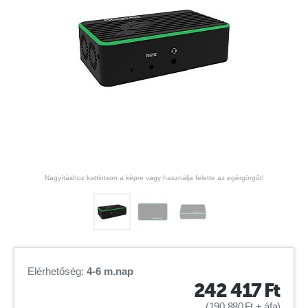
Nagyításhoz kattintson a képre vagy használja felette az egérgörgőt!
Elérhetőség:
4-6 m.nap
242 417
Ft
(
190 880
Ft
+ áfa)