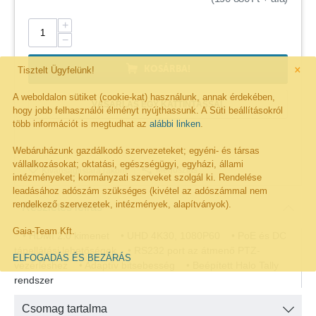
+
−
×
KOSÁRBA!
Tisztelt Ügyfelünk!
A weboldalon sütiket (cookie-kat) használunk, annak érdekében,
VÁSÁRLÁS EGY KATTINTÁSSAL
hogy jobb felhasználói élményt nyújthassunk. A Süti beállításokról
több információt is megtudhat az
alábbi linken
.
Webáruházunk gazdálkodó szervezeteket; egyéni- és társas
vállalkozásokat; oktatási, egészségügyi, egyházi, állami
Megosztás
Kivánságlistára rakom
intézményeket; kormányzati szerveket szolgál ki. Rendelése
leadásához adószám szükséges (kivétel az adószámmal nem
rendelkező szervezetek, intézmények, alapítványok).
Részletes leírás
Gaia-Team Kft.
• HDMI 2.0 kimenet • UHD 4K30, 1080P60 • PoE és DC
tápellátási lehetőségek • RS232 port az átmenő PTZ-
ELFOGADÁS ÉS BEZÁRÁS
vezérléshez • Adaptív bitsebesség • Beépített Halo Tally
rendszer
Csomag tartalma