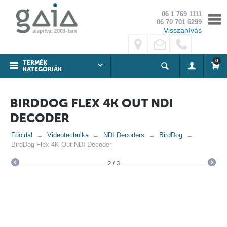
06 1 769 1111
06 70 701 6299
Visszahívás
0
TERMÉK
KATEGÓRIÁK
BIRDDOG FLEX 4K OUT NDI
DECODER
Főoldal
Videotechnika
NDI Decoders
BirdDog
BirdDog Flex 4K Out NDI Decoder
2
/
3