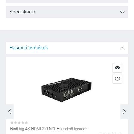
Specifikáció
Hasonló termékek
BirdDog 4K HDMI 2.0 NDI Encoder/Decoder