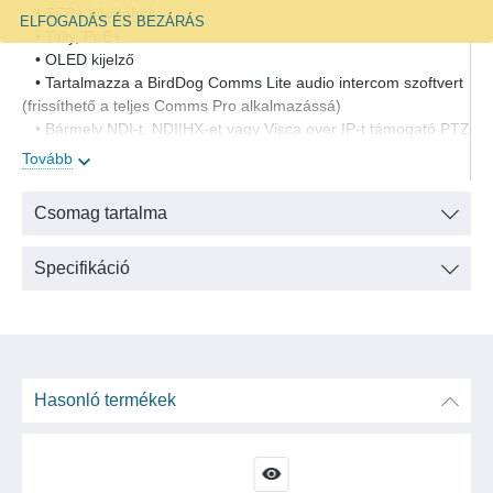
• SFP+ bővítőhely
ELFOGADÁS ÉS BEZÁRÁS
• Tally, PoE+
• OLED kijelző
• Tartalmazza a BirdDog Comms Lite audio intercom szoftvert
(frissíthető a teljes Comms Pro alkalmazássá)
• Bármely NDI-t, NDI|HX-et vagy Visca over IP-t támogató PTZ
kamera vezérlésére képes az opcionális USB-dongle-on
Tovább
keresztül
Csomag tartalma
Specifikáció
Hasonló termékek