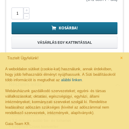
+
−
KOSÁRBA!
VÁSÁRLÁS EGY KATTINTÁSSAL
×
Tisztelt Ügyfelünk!
A weboldalon sütiket (cookie-kat) használunk, annak érdekében,
Megosztás
Kivánságlistára rakom
hogy jobb felhasználói élményt nyújthassunk. A Süti beállításokról
több információt is megtudhat az
alábbi linken
.
Részletes leírás
Webáruházunk gazdálkodó szervezeteket; egyéni- és társas
• UHD 4K60p bemenet
vállalkozásokat; oktatási, egészségügyi, egyházi, állami
intézményeket; kormányzati szerveket szolgál ki. Rendelése
• Teljes sávszélességű I-Frame tömörítés
leadásához adószám szükséges (kivétel az adószámmal nem
• HDMI 2.0 bemenet
rendelkező szervezetek, intézmények, alapítványok).
• HDMI 2.0/12G-SDI kimenet
• 3,5 mm-es audio be- és kimenet
Gaia-Team Kft.
• Beépített Cross konverter