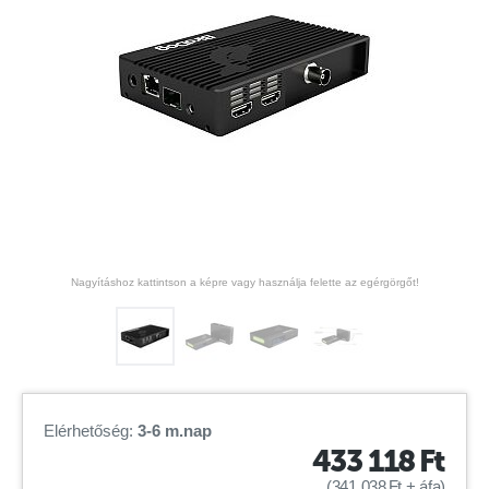
Nagyításhoz kattintson a képre vagy használja felette az egérgörgőt!
Elérhetőség:
3-6 m.nap
433 118
Ft
(
341 038
Ft
+ áfa)