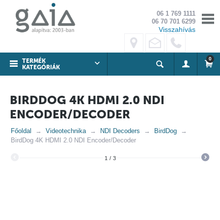
06 1 769 1111
06 70 701 6299
Visszahívás
0
TERMÉK
KATEGÓRIÁK
BIRDDOG 4K HDMI 2.0 NDI
ENCODER/DECODER
Főoldal
Videotechnika
NDI Decoders
BirdDog
BirdDog 4K HDMI 2.0 NDI Encoder/Decoder
1
/
3