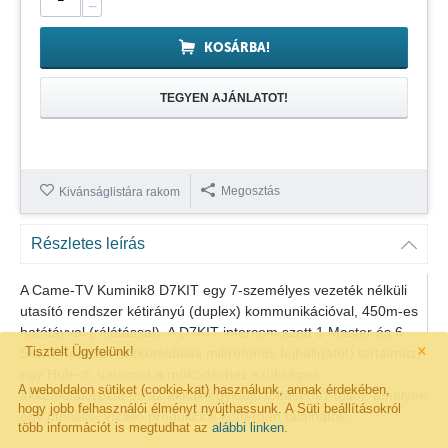
−
KOSÁRBA!
TEGYEN AJÁNLATOT!
Megosztás
Kivánságlistára rakom
Részletes leírás
A Came-TV Kuminik8 D7KIT egy 7-személyes vezeték nélküli
utasító rendszer kétirányú (duplex) kommunikációval, 450m-es
hatótávval (rálátással). A D7KIT intercom szett 1 Master és 6
×
Tisztelt Ügyfelünk!
Slave Headset-et (kétoldalas mikrofonos fejhallgatót) tartalmaz,
egy Hub-ot, valamint a működéshez szükséges
A weboldalon sütiket (cookie-kat) használunk, annak érdekében,
akkumulátorokat és az akkuk egyidejű töltéséhez töltőt, amelyek
hogy jobb felhasználói élményt nyújthassunk. A Süti beállításokról
egy ütésálló, vízálló produkciós kofferben találhatók.
több információt is megtudhat az
alábbi linken
.