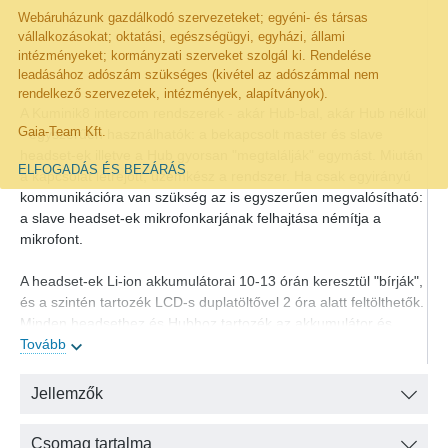
Webáruházunk gazdálkodó szervezeteket; egyéni- és társas
vállalkozásokat; oktatási, egészségügyi, egyházi, állami
intézményeket; kormányzati szerveket szolgál ki. Rendelése
leadásához adószám szükséges (kivétel az adószámmal nem
rendelkező szervezetek, intézmények, alapítványok).
A Kuminik8 intercom rendszerek - akár Hub-bal, akár Hub nélkül
Gaia-Team Kft.
- egyszerűen használhatók: a bekapcsolt master és slave
headset-ek illetve a Hub gyorsan "megtalálják" egymást. Miután
ELFOGADÁS ÉS BEZÁRÁS
a kapcsolat létrejött, üzemkész a rendszer. Ha csak egyirányú
kommunikációra van szükség az is egyszerűen megvalósítható:
a slave headset-ek mikrofonkarjának felhajtása némítja a
mikrofont.
A headset-ek Li-ion akkumulátorai 10-13 órán keresztül "bírják",
és a szintén tartozék LCD-s duplatöltővel 2 óra alatt feltölthetők.
Minden headsethez és Hubhoz tartozék az akkumulátor és
annyi duplatöltő, hogy a szett akkumulátorai egy időben
Tovább
tölthetők legyenek. (Az akkumulátorok, duplatöltők, a rendszer
bővítéséhez szükséges headset-ek és Hub-ok külön is
Jellemzők
megvásárolhatók webshopunkban.)
Csomag tartalma