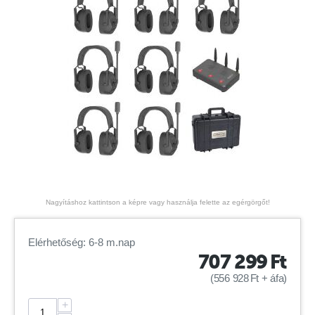
Nagyításhoz kattintson a képre vagy használja felette az egérgörgőt!
Elérhetőség: 6-8 m.nap
707 299
Ft
(
556 928
Ft
+ áfa)
+