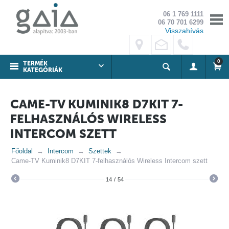
06 1 769 1111
06 70 701 6299
Visszahívás
0
TERMÉK
KATEGÓRIÁK
CAME-TV KUMINIK8 D7KIT 7-
FELHASZNÁLÓS WIRELESS
INTERCOM SZETT
Főoldal
Intercom
Szettek
Came-TV Kuminik8 D7KIT 7-felhasználós Wireless Intercom szett
14
/
54