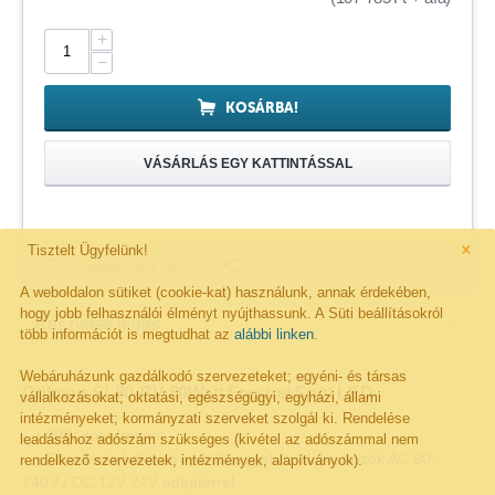
+
−
KOSÁRBA!
VÁSÁRLÁS EGY KATTINTÁSSAL
×
Tisztelt Ügyfelünk!
Megosztás
Kivánságlistára rakom
A weboldalon sütiket (cookie-kat) használunk, annak érdekében,
hogy jobb felhasználói élményt nyújthassunk. A Süti beállításokról
Részletes leírás
több információt is megtudhat az
alábbi linken
.
Webáruházunk gazdálkodó szervezeteket; egyéni- és társas
Colmon SL80-BV 80Watt Fresnel Spot LED
vállalkozásokat; oktatási, egészségügyi, egyházi, állami
intézményeket; kormányzati szerveket szolgál ki. Rendelése
• 80W spot fresnel
leadásához adószám szükséges (kivétel az adószámmal nem
• Tápellátás hálózati feszültséggel az alaptartozék AC 90-
rendelkező szervezetek, intézmények, alapítványok).
240V / DC 12V-24V adapterrel