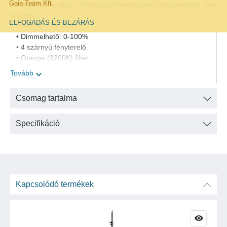
Gaia-Team Kft.
vagy opcionálisan V-Mount akkumulátorról (akkumulátor nem
tartozék)
ELFOGADÁS ÉS BEZÁRÁS
• 5600K, CRI 95
• Dimmelhető: 0-100%
• 4 szárnyú fényterelő
• Orange (3200K) filter
Tovább
Csomag tartalma
Specifikáció
Kapcsolódó termékek