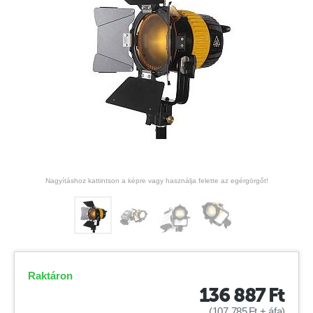
Nagyításhoz kattintson a képre vagy használja felette az egérgörgőt!
Raktáron
136 887
Ft
(
107 785
Ft
+ áfa)