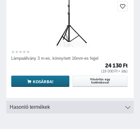
Lámpaállvány 3 m-es, könnyített 16mm-es fejjel
24 130
Ft
(
19 000
Ft
+ áfa)
Vásárlás egy
KOSÁRBA!
kattintással
Hasonló termékek