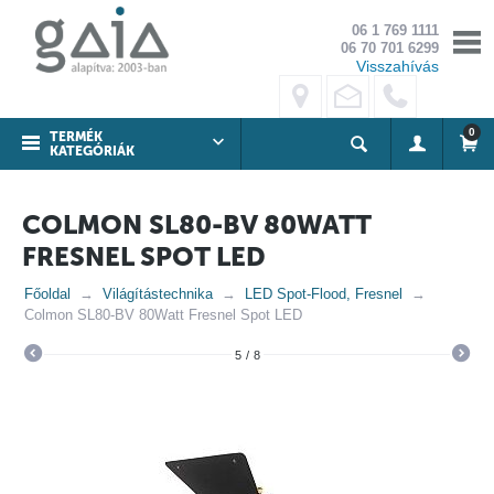
06 1 769 1111
06 70 701 6299
Visszahívás
0
TERMÉK
KATEGÓRIÁK
COLMON SL80-BV 80WATT
FRESNEL SPOT LED
Főoldal
Világítástechnika
LED Spot-Flood, Fresnel
Colmon SL80-BV 80Watt Fresnel Spot LED
5
/
8