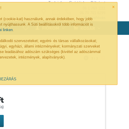
Tech-info
Gyártóink
Pályázat
×
!
06 1 769 1111
06 70 701 6299
Visszahívás
et (cookie-kat) használunk, annak érdekében, hogy jobb
t nyújthassunk. A Süti beállításokról több információt is
0
FIÓKOM
KOSÁR
bi linken
.
lkodó szervezeteket; egyéni- és társas vállalkozásokat;
ügyi, egyházi, állami intézményeket; kormányzati szerveket
lése leadásához adószám szükséges (kivétel az adószámmal
ervezetek, intézmények, alapítványok).
3
/
3
BEZÁRÁS
Ft
a)