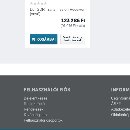
DJI SDR Transmission Receiver
(vevő)
123 286
Ft
(
97 076
Ft
+ áfa)
Vásárlás egy
KOSÁRBA!
kattintással
DJI Transmission sytsem "Control" módban
FELHASZNÁLÓI FIÓK
INFORM
Bejelentkezés
Céginformá
Regisztráció
ÁSZF
Rendelések
Adatkezelé
Kívánságlista
Oldaltérké
Felhasználói csoportok