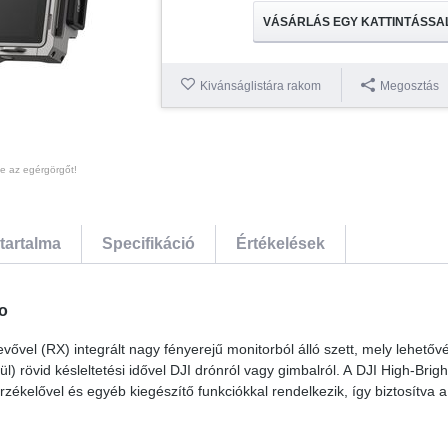
VÁSÁRLÁS EGY KATTINTÁSSA
Kivánságlistára rakom
Megosztás
te az egérgörgőt!
tartalma
Specifikáció
Értékelések
o
ővel (RX) integrált nagy fényerejű monitorból álló szett, mely lehetővé
l) rövid késleltetési idővel DJI drónról vagy gimbalról. A DJI High-Brig
rzékelővel és egyéb kiegészítő funkciókkal rendelkezik, így biztosítva a