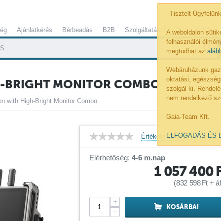
Tisztelt Ügyfelünk
ség
Ajánlatkérés
Bérbeadás
B2B
Szolgáltatások
Referenciák
A weboldalon sütik
felhasználói élmény
megtudhat az
aláb
Webáruházunk gazdá
oktatási, egészség
GH-BRIGHT MONITOR COMBO
szolgál ki. Rende
nem rendelkező sz
on with High-Bright Monitor Combo
Gaia-Team Kft.
ELFOGADÁS ÉS 
Értékelje Ön is!
Elérhetőség:
4-6 m.nap
1 057 400
(
832 598
Ft
+ áf
+
KOSÁRBA!
−