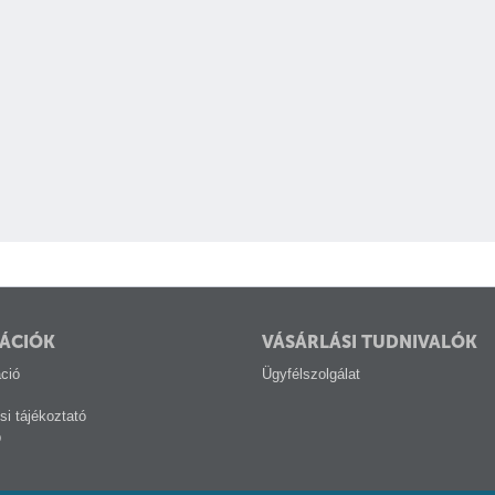
míg a Broadcast módban korlátlan számú vevőhöz, így leh
videofelvétel kettő vagy több különböző helyről való monit
ÁCIÓK
VÁSÁRLÁSI TUDNIVALÓK
ció
Ügyfélszolgálat
si tájékoztató
p