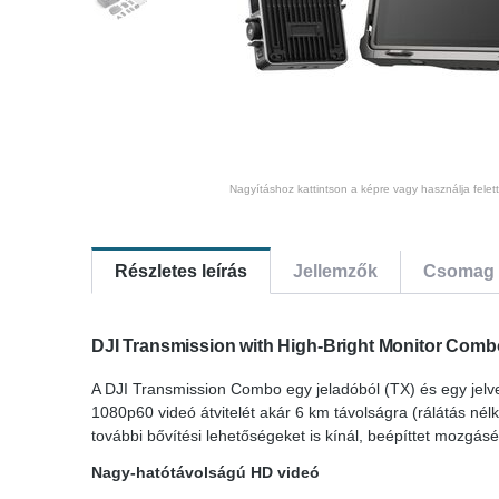
Nagyításhoz kattintson a képre vagy használja felet
Részletes leírás
Jellemzők
Csomag 
DJI Transmission with High-Bright Monitor Comb
A DJI Transmission Combo egy jeladóból (TX) és egy jelvev
1080p60 videó átvitelét akár 6 km távolságra (rálátás nélkü
további bővítési lehetőségeket is kínál, beépíttet mozgásé
Nagy-hatótávolságú HD videó