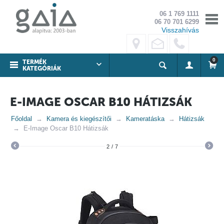
06 1 769 1111
06 70 701 6299
Visszahívás
0
TERMÉK
KATEGÓRIÁK
E-IMAGE OSCAR B10 HÁTIZSÁK
Főoldal
Kamera és kiegészítői
Kameratáska
Hátizsák
E-Image Oscar B10 Hátizsák
2
/
7