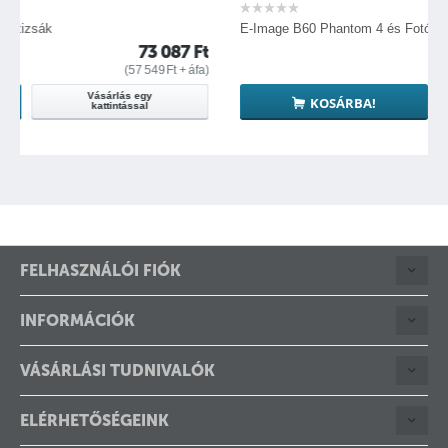
E-Image B60 Phantom 4 és Fotós Hátizsák 2:1-ben
73 087
Ft
52 
(
57 549
Ft
+ áfa)
(
41 016
ás egy
Vásárlás egy
KOSÁRBA!
ással
kattintással
FELHASZNÁLÓI FIÓK
INFORMÁCIÓK
VÁSÁRLÁSI TUDNIVALÓK
ELÉRHETŐSÉGEINK