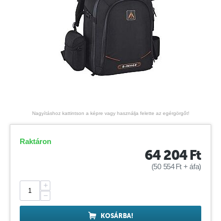
Nagyításhoz kattintson a képre vagy használja felette az egérgörgőt!
Raktáron
64 204
Ft
(
50 554
Ft
+ áfa)
+
−
KOSÁRBA!