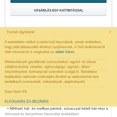
VÁSÁRLÁS EGY KATTINTÁSSAL
×
Tisztelt Ügyfelünk!
Megosztás
Kivánságlistára rakom
A weboldalon sütiket (cookie-kat) használunk, annak érdekében,
hogy jobb felhasználói élményt nyújthassunk. A Süti beállításokról
Részletes leírás
több információt is megtudhat az
alábbi linken
.
Az E-Image Oscar B10 SDLR / MINI HDV / HDV kamerákhoz
Webáruházunk gazdálkodó szervezeteket; egyéni- és társas
készült hátizsák. A bélelt belső rész és az eltávolítható
vállalkozásokat; oktatási, egészségügyi, egyházi, állami
térelválasztók nagy védelmet biztosítanak a kamerának. A B10
intézményeket; kormányzati szerveket szolgál ki. Rendelése
táska alapanyaga erős, tartós, vízálló gyöngyvászon. Az
leadásához adószám szükséges (kivétel az adószámmal nem
állítható hát- és mellkas-pántoknak, szivaccsal bélelt hát-
rendelkező szervezetek, intézmények, alapítványok).
résznek köszönhetően könnyed és kényelmes a használata.
Gaia-Team Kft.
Jellemzők:
ELFOGADÁS ÉS BEZÁRÁS
• Eltávolítható térelválasztókkal
• Állítható hát- és mellkas-pántok, szivaccsal bélelt hát-rész a
könnyed és kényelmes használat érdekében.