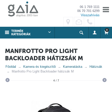
06 1 769 1111
06 70 701 6299
Visszahívás
0
TERMÉK
KATEGÓRIÁK
MANFROTTO PRO LIGHT
BACKLOADER HÁTIZSÁK M
Főoldal
Kamera és kiegészítői
Kameratáska
Hátizsák
Manfrotto Pro Light Backloader hátizsák M
4
/
7