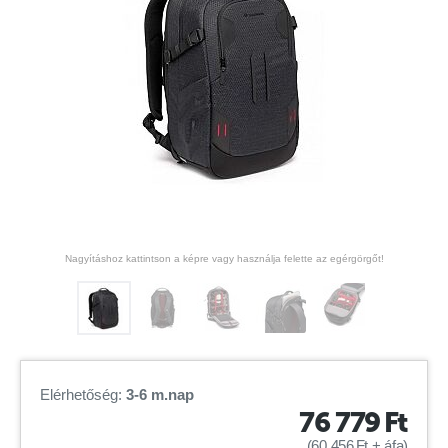
Nagyításhoz kattintson a képre vagy használja felette az egérgörgőt!
Elérhetőség:
3-6 m.nap
76 779
Ft
(
60 456
Ft
+ áfa)