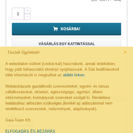
+
−
KOSÁRBA!
VÁSÁRLÁS EGY KATTINTÁSSAL
×
Tisztelt Ügyfelünk!
A weboldalon sütiket (cookie-kat) használunk, annak érdekében,
hogy jobb felhasználói élményt nyújthassunk. A Süti beállításokról
Megosztás
Kivánságlistára rakom
több információt is megtudhat az
alábbi linken
.
Webáruházunk gazdálkodó szervezeteket; egyéni- és társas
Részletes leírás
vállalkozásokat; oktatási, egészségügyi, egyházi, állami
intézményeket; kormányzati szerveket szolgál ki. Rendelése
leadásához adószám szükséges (kivétel az adószámmal nem
Manfotto Pro Light Backloader M Specifikáció
Súly
rendelkező szervezetek, intézmények, alapítványok).
1.89 kg
Gaia-Team Kft.
Minimum Súly
ELFOGADÁS ÉS BEZÁRÁS