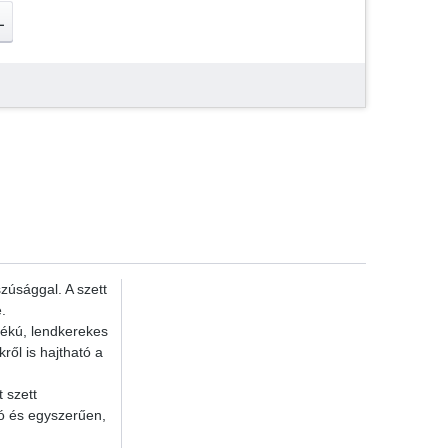
L
zúsággal. A szett
.
tékú, lendkerekes
ről is hajtható a
 szett
tó és egyszerűen,