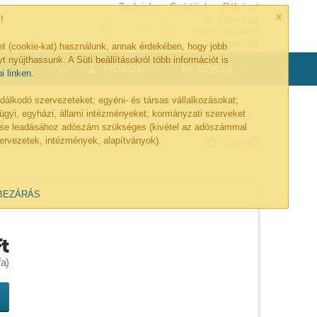
Tech-info
Gyártóink
Pályázat
×
!
06 1 769 1111
06 70 701 6299
Visszahívás
et (cookie-kat) használunk, annak érdekében, hogy jobb
t nyújthassunk. A Süti beállításokról több információt is
0
FIÓKOM
KOSÁR
bi linken
.
lkodó szervezeteket; egyéni- és társas vállalkozásokat;
ügyi, egyházi, állami intézményeket; kormányzati szerveket
R
lése leadásához adószám szükséges (kivétel az adószámmal
ervezetek, intézmények, alapítványok).
s Slider
2
/
6
BEZÁRÁS
Ft
a)