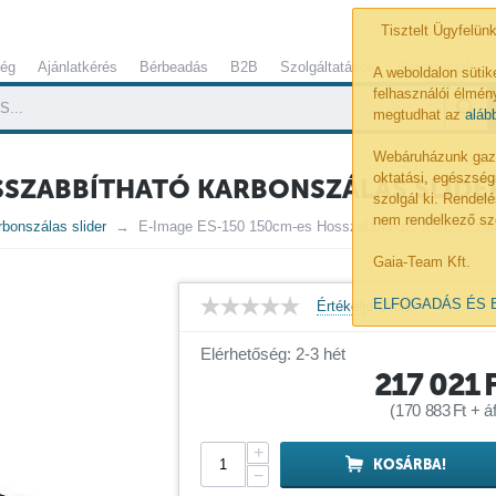
Tisztelt Ügyfelünk
ség
Ajánlatkérés
Bérbeadás
B2B
Szolgáltatások
Referenciák
A weboldalon sütik
felhasználói élmény
megtudhat az
aláb
Webáruházunk gazdá
oktatási, egészség
OSSZABBÍTHATÓ KARBONSZÁLAS SLIDE
szolgál ki. Rende
nem rendelkező sz
bonszálas slider
E-Image ES-150 150cm-es Hosszabbítható Karbonszála
Gaia-Team Kft.
ELFOGADÁS ÉS 
Értékelje Ön is!
Elérhetőség: 2-3 hét
217 021
(
170 883
Ft
+ áf
+
KOSÁRBA!
−