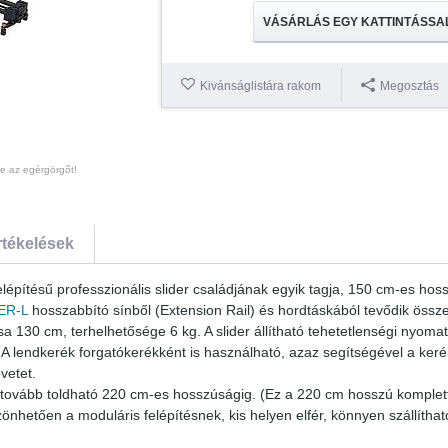
VÁSÁRLÁS EGY KATTINTÁSSA
Kivánságlistára rakom
Megosztás
te az egérgörgőt!
rtékelések
építésű professzionális slider családjának egyik tagja, 150 cm-es hoss
ER-L
hosszabbító sínből (Extension Rail) és hordtáskából tevődik össze
a 130 cm, terhelhetősége 6 kg. A slider állítható tehetetlenségi nyoma
. A lendkerék forgatókerékként is használható, azaz segítségével a kerék
vetet.
tovább toldható 220 cm-es hosszúságig. (Ez a 220 cm hosszú komplett
nhetően a moduláris felépítésnek, kis helyen elfér, könnyen szállítha