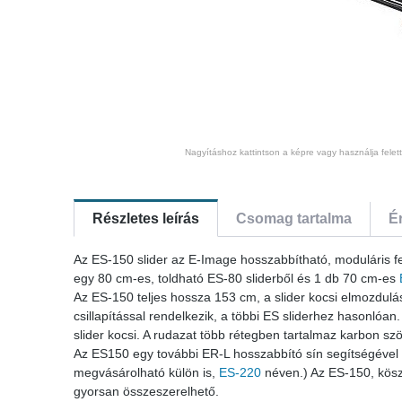
Nagyításhoz kattintson a képre vagy használja felet
Részletes leírás
Csomag tartalma
É
Az ES-150 slider az E-Image hosszabbítható, moduláris fel
egy 80 cm-es, toldható ES-80 sliderből és 1 db 70 cm-es
Az ES-150 teljes hossza 153 cm, a slider kocsi elmozdulás
csillapítással rendelkezik, a többi ES sliderhez hasonlóan
slider kocsi. A rudazat több rétegben tartalmaz karbon szö
Az ES150 egy további ER-L hosszabbító sín segítségével 
megvásárolható külön is,
ES-220
néven.) Az ES-150, köszö
gyorsan összeszerelhető.