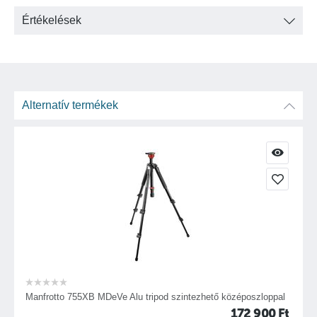
Beépített vízmérték
Értékelések
Gumi lábvég
Alternatív termékek
Manfrotto 755XB MDeVe Alu tripod szintezhető középoszloppal
172 900
Ft