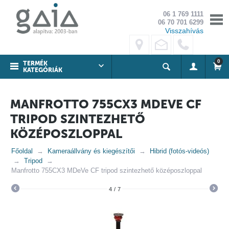
06 1 769 1111
06 70 701 6299
Visszahívás
0
TERMÉK
KATEGÓRIÁK
MANFROTTO 755CX3 MDEVE CF
TRIPOD SZINTEZHETŐ
KÖZÉPOSZLOPPAL
Főoldal
Kameraállvány és kiegészítői
Hibrid (fotós-videós)
Tripod
Manfrotto 755CX3 MDeVe CF tripod szintezhető középoszloppal
4
/
7