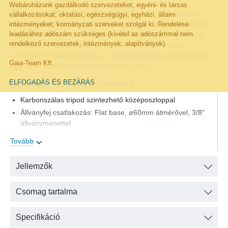
Webáruházunk gazdálkodó szervezeteket; egyéni- és társas
A Manfrotto 755CX3 egy könnyű, hordozható karbonszálas
vállalkozásokat; oktatási, egészségügyi, egyházi, állami
tripod, szintezhető középoszloppal, videós, fotós alkalmazásra
intézményeket; kormányzati szerveket szolgál ki. Rendelése
leadásához adószám szükséges (kivétel az adószámmal nem
egyaránt használható. A hozzá csatlakoztatott Flat állványfej
rendelkező szervezetek, intézmények, alapítványok).
szintezése a középoszlop tetejébe épített ø50 mm-es
szintezőgömbbel lehetséges, a kívánt pozíciót a középoszlop
Gaia-Team Kft.
alján lévő szorítómarkolattal lehet rögzíteni.
ELFOGADÁS ÉS BEZÁRÁS
Manfrotto 755CX3 tripod jellemzők
Karbonszálas tripod szintezhető középoszloppal
Állványfej csatlakozás: Flat base, ø60mm átmérővel, 3/8”
állványmenettel
szintezés: ø50mm-es szintezőgömbbel
Tovább
Felépítés: 3-részes, szimpla-csöves
A lábak 4 különböző szögbe állíthatók (23°, 47°, 66°, 89°)
Jellemzők
Állvány magassága
- Maximális magasság kihúzott középoszloppal: 164 cm
Csomag tartalma
- Minimum magasság: 46,5 cm
Szállítási hossza 63,5 cm, tömege 2,0 kg
Specifikáció
Biztonságos teherbírás: 12 kg