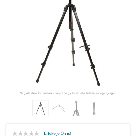
Nagyításhoz kattintson a képre vagy használja felette az egérgörgőt!
Értékelje Ön is!