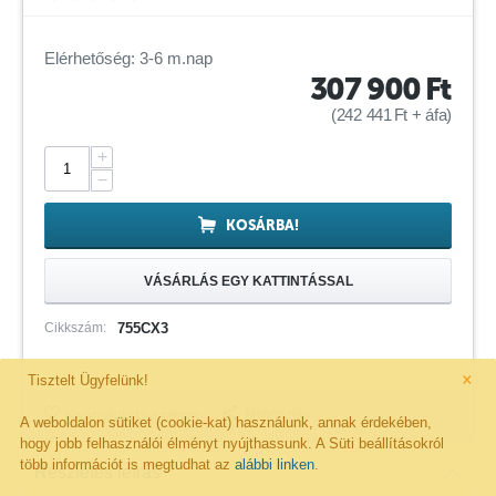
Elérhetőség: 3-6 m.nap
307 900
Ft
(
242 441
Ft
+ áfa)
+
−
KOSÁRBA!
VÁSÁRLÁS EGY KATTINTÁSSAL
Cikkszám:
755CX3
×
Tisztelt Ügyfelünk!
Megosztás
Kivánságlistára rakom
A weboldalon sütiket (cookie-kat) használunk, annak érdekében,
hogy jobb felhasználói élményt nyújthassunk. A Süti beállításokról
több információt is megtudhat az
alábbi linken
.
Részletes leírás