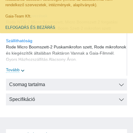
•
Micro Boompole
mikrofonrúd
rendelkező szervezetek, intézmények, alapítványok).
•
SM4
rezgésgátló mikrofonfogó
Egyéb megnevezések
Gaia-Team Kft.
•
DeadCat
szélfogó
Rode NTG-2 Micro Boomszett, Micro Boomszett 2 forgatási
•
Boompole Bag
mikrofonrúd táska
ELFOGADÁS ÉS BEZÁRÁS
puskamikrofon szett, Micro Boom Szett-2 mikrofon szett
Szállíthatóság
Rode Micro Boomszett-2 Puskamikrofon szett, Rode mikrofonok
és kiegészítők általában Raktáron Vannak a Gaia-Filmnél.
Gyors Házhozszállítás Alacsony Áron.
Tovább
Csomag tartalma
Specifikáció