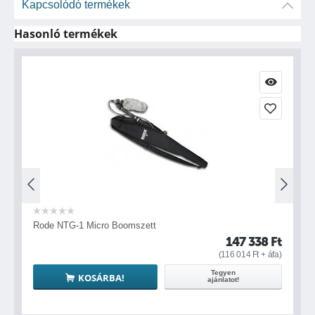
Kapcsolódó termékek
Hasonló termékek
 Boomszett
Rode NTG-3 Micro Boomszet
147 338
Ft
(
116 014
Ft
+ áfa)
Tegyen
BA!
KOSÁRBA!
ajánlatot!