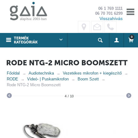
06 1 769 1111
06 70 701 6299
Visszahívás
0
TERMÉK
KATEGÓRIÁK
RODE NTG-2 MICRO BOOMSZETT
Főoldal
Audiotechnika
Vezetékes mikrofon + kiegészítő
RODE
Videó- | Puskamikrofon
Boom Szett
Rode NTG-2 Micro Boomszett
4
/
10