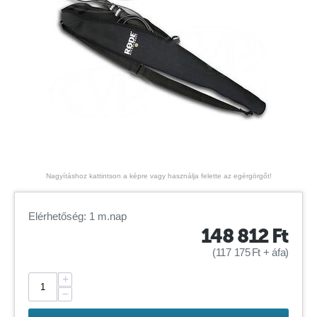
Nagyításhoz kattintson a képre vagy használja felette az egérgörgőt!
Elérhetőség: 1 m.nap
148 812
Ft
(
117 175
Ft
+ áfa)
+
−