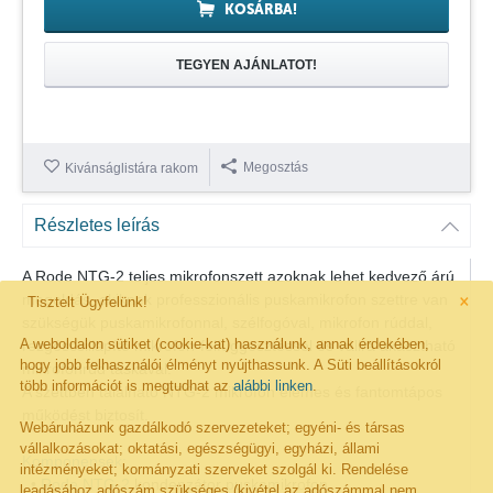
KOSÁRBA!
TEGYEN AJÁNLATOT!
Megosztás
Kivánságlistára rakom
Részletes leírás
A Rode NTG-2 teljes mikrofonszett azoknak lehet kedvező árú
×
megoldás, akiknek professzionális puskamikrofon szettre van
Tisztelt Ügyfelünk!
szükségük puskamikrofonnal, szélfogóval, mikrofon rúddal,
A weboldalon sütiket (cookie-kat) használunk, annak érdekében,
rezgéscsillapító mikrofon-felfüggesztéssel és vállra akasztható
hogy jobb felhasználói élményt nyújthassunk. A Süti beállításokról
mikrofonrúd táskával.
több információt is megtudhat az
alábbi linken
.
A szettben található NTG-2 mikrofon elemes és fantomtápos
működést biztosít.
Webáruházunk gazdálkodó szervezeteket; egyéni- és társas
vállalkozásokat; oktatási, egészségügyi, egyházi, állami
Komponensek:
intézményeket; kormányzati szerveket szolgál ki. Rendelése
•
Rode NTG-2
kondenzátor puskamikrofon
leadásához adószám szükséges (kivétel az adószámmal nem