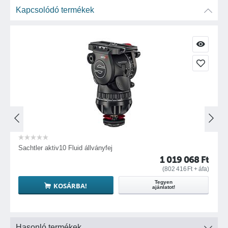
Kapcsolódó termékek
Sachtler aktiv10 Fluid állványfej
S
t
1 019 068
Ft
)
(
802 416
Ft
+ áfa)
Tegyen
KOSÁRBA!
ajánlatot!
Hasonló termékek