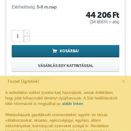
Elérhetőség:
5-8 m.nap
44 206
Ft
(
34 808
Ft
+ áfa)
+
−
KOSÁRBA!
VÁSÁRLÁS EGY KATTINTÁSSAL
Cikkszám:
S2080-0004
×
Tisztelt Ügyfelünk!
A weboldalon sütiket (cookie-kat) használunk, annak érdekében,
hogy jobb felhasználói élményt nyújthassunk. A Süti beállításokról
Megosztás
Kivánságlistára rakom
több információt is megtudhat az
alábbi linken
.
Webáruházunk gazdálkodó szervezeteket; egyéni- és társas
Részletes leírás
vállalkozásokat; oktatási, egészségügyi, egyházi, állami
intézményeket; kormányzati szerveket szolgál ki. Rendelése
A Sachtler aktiv fej / slider 100mm-es adapter lehetővé teszi a