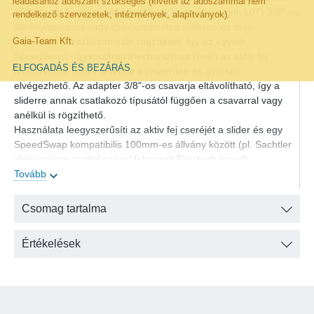
leadásához adószám szükséges (kivétel az adószámmal nem
100mm-es Sachtler aktiv fluid fejek (aktiv10 és aktiv10T) 3/8"-os
rendelkező szervezetek, intézmények, alapítványok).
állványcsavaros vagy csavarmenetes slideren és más
Gaia-Team Kft.
kameratartó eszközön való rögzítését. Így az egyedi
SpeedSwap - gyorszáras mechanizmus révén az aktiv fej
ELFOGADÁS ÉS BEZÁRÁS
felhelyezése illetve levétele egyszerűen és gyorsan
elvégezhető. Az adapter 3/8"-os csavarja eltávolítható, így a
sliderre annak csatlakozó típusától függően a csavarral vagy
anélkül is rögzíthető.
Használata leegyszerűsíti az aktiv fej cseréjét a slider és egy
SpeedSwap kompatibilis 100mm-es állvány között (pl. Sachtler
aktív csésze csatlakozóval felszerelt Flowtech tripod).
Tovább
Sachtler aktiv fej / slider adapter, 100mm műszaki adatok
Magasság: 37 mm
Csomag tartalma
Átmérő: 80 mm
Tömeg: 0,2 kg
Értékelések