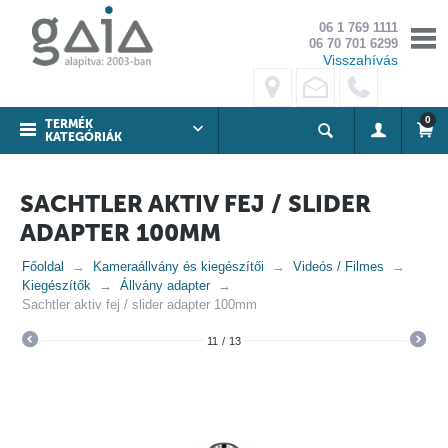
06 1 769 1111
06 70 701 6299
Visszahívás
0
TERMÉK
KATEGÓRIÁK
SACHTLER AKTIV FEJ / SLIDER
ADAPTER 100MM
Főoldal
Kameraállvány és kiegészítői
Videós / Filmes
Kiegészítők
Állvány adapter
Sachtler aktiv fej / slider adapter 100mm
11
/
13