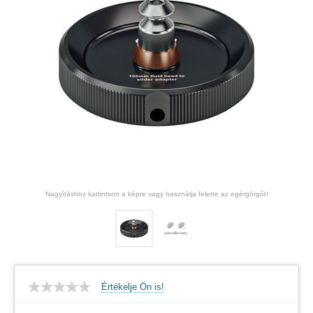
Nagyításhoz kattintson a képre vagy használja felette az egérgörgőt!
Értékelje Ön is!