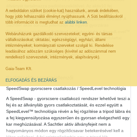
állványát tartalmazza padlóösszekötővel. Az aktiv10 fej
A weboldalon sütiket (cookie-kat) használunk, annak érdekében,
terhelhetősége 0-12kg, az ellensúlyozás 15+0 fokozatú, a
hogy jobb felhasználói élményt nyújthassunk. A Süti beállításokról
vízszintes és függőleges csillapítás 7+0 fokozatban állítható. A
több információt is megtudhat az
alábbi linken
.
Sachtler aktiv sorozat jellemzője az egyedi gyorzáras
SpeedSwap rendszerű fej/tripod csatlakozás és a SpeedLevel™
Webáruházunk gazdálkodó szervezeteket; egyéni- és társas
technológia, mellyel a fej tripod lábra szinte egy mozdulattal
vállalkozásokat; oktatási, egészségügyi, egyházi, állami
felhelyezhető és kiegyensúlyozható.
intézményeket; kormányzati szerveket szolgál ki. Rendelése
leadásához adószám szükséges (kivétel az adószámmal nem
Sachtler aktiv10 Flowtech100 tripod szett
rendelkező szervezetek, intézmények, alapítványok).
padlóösszekötővel
Gaia-Team Kft.
Maximális magasság: 176mm
Sachtler aktiv sorozat jellemzői
Minimális magasság: 23cm
ELFOGADÁS ÉS BEZÁRÁS
Szállítási hossz: 87cm
SpeedSwap gyorscsere csatlakozás / SpeedLevel technológia
Tömeg: 6,8kg
A SpeedSwap - gyorscsere csatlakozó rendszer lehetővé teszi a
Fe/tripod csatlakozás: 100mm szintezőcsésze SpeedSwap
fej és az állványláb gyors csatlakoztatását, és ezzel együtt a
mechanizmussal SpeedLevel rögzítő/szintező technológiával
SpeedLevel™ technológia révén a fej rögzítése a tripod lábra és
a fej kiegyensúlyozása egyszerűen és gyorsan elvégezhető egy
kar meghúzásával. A Sachtler aktiv állványfejeit nem a
Sachtler aktiv10 fluid fej jellemzők
hagyományos módon egy rögzítőcsavar betekerésével kell a