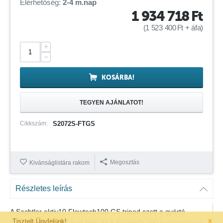
Elérhetőség:
2-4 m.nap
1 934 718
Ft
(
1 523 400
Ft
+ áfa)
+
−
KOSÁRBA!
TEGYEN AJÁNLATOT!
Cikkszám:
S2072S-FTGS
Megosztás
Kivánságlistára rakom
Részletes leírás
A Sachtler aktiv10 Flowtech100 GS tripod szett a gyártó
×
Tisztelt Ügyfelünk!
100mm-es aktiv10 fluid fejét és a Flowtech 100 karbonszálas