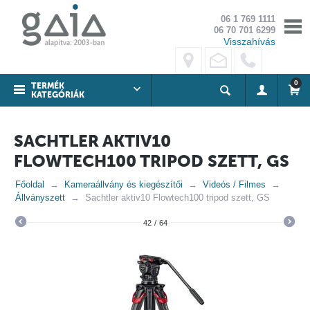
06 1 769 1111
06 70 701 6299
Visszahívás
0
TERMÉK
KATEGÓRIÁK
SACHTLER AKTIV10
FLOWTECH100 TRIPOD SZETT, GS
Főoldal
Kameraállvány és kiegészítői
Videós / Filmes
Állványszett
Sachtler aktiv10 Flowtech100 tripod szett, GS
42
/
64