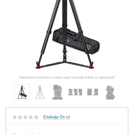
Nagyításhoz kattintson a képre vagy használja felette az egérgörgőt!
Értékelje Ön is!