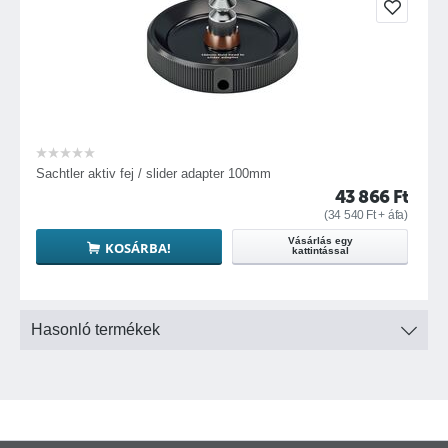
Gyorszáras nyitás/zárás
A Sachtler aktiv állványfejeket a Flowtech tripoddal használva a
Anyaga: karbonszál
lábakat egészen a talaj szintjéig szét lehet nyitni, mivel a fejen
Dupla-tüskés lábvégek gumitappanccsal
nincs alsó rögzítőcsavar ami esetleg útban lenne.
Teleszkópos, skálázott padlóterpesz
Sachtler aktiv fej / slider adapter 100mm
43 866
Ft
(
34 540
Ft
+ áfa)
Vásárlás egy
KOSÁRBA!
kattintással
Hasonló termékek
PrismBubble