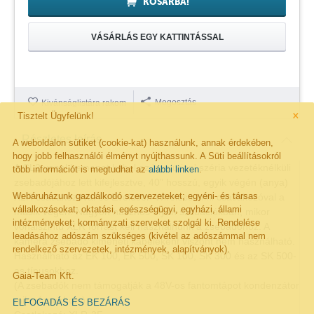
KOSÁRBA!
VÁSÁRLÁS EGY KATTINTÁSSAL
Megosztás
Kivánságlistára rakom
×
Tisztelt Ügyfelünk!
Részletes leírás
A weboldalon sütiket (cookie-kat) használunk, annak érdekében,
hogy jobb felhasználói élményt nyújthassunk. A Süti beállításokról
A CL2 vonal bemenet kábel az 'evolution' széria vezetéknélküli
több információt is megtudhat az
alábbi linken
.
zsebadójához lett kifejlesztve, 40” hosszú, egyik végén (anya)
Webáruházunk gazdálkodó szervezeteket; egyéni- és társas
XLR csatlakozóval és Evolution Wireless mini csatlakozóval a
vállalkozásokat; oktatási, egészségügyi, egyházi, állami
másik végén. Nagyon hasznos olyan szituációkban, mikor
intézményeket; kormányzati szerveket szolgál ki. Rendelése
vonalszintű XLR forrást kell használnunk a zsebadóhoz. A
leadásához adószám szükséges (kivétel az adószámmal nem
kamera zsebadó kimeneti kábeleként viszont nem használható.
rendelkező szervezetek, intézmények, alapítványok).
Használható az EK 100, EK 500, SK 100, SK 300 és az SK 500-
as típusokhoz.
Gaia-Team Kft.
(A zsebadók nem támogatják a 48V-os fantomtápot kondenzátor
mikrofonokhoz.)
ELFOGADÁS ÉS BEZÁRÁS