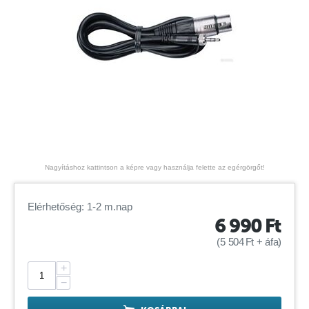
Nagyításhoz kattintson a képre vagy használja felette az egérgörgőt!
Elérhetőség: 1-2 m.nap
6 990
Ft
(
5 504
Ft
+ áfa)
+
−