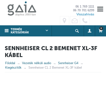
06 1 769 1111
06 70 701 6299
Visszahívás
0
TERMÉK
KATEGÓRIÁK
SENNHEISER CL 2 BEMENET XL-3F
KÁBEL
Főoldal
Vezeték nélküli audio
Sennheiser G4
Kiegészítők
Sennheiser CL 2 Bemenet XL-3F kábel