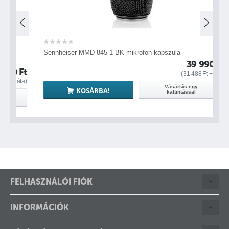
Sennheiser MMD 845-1 BK mikrofon kapszula
S
39 990
Ft
0
Ft
(
31 488
Ft
+ áfa)
áfa)
Vásárlás egy
KOSÁRBA!
kattintással
FELHASZNÁLÓI FIÓK
INFORMÁCIÓK