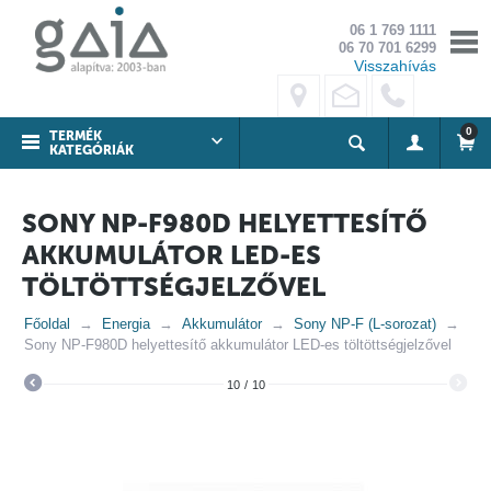
06 1 769 1111
06 70 701 6299
Visszahívás
0
TERMÉK
KATEGÓRIÁK
SONY NP-F980D HELYETTESÍTŐ
AKKUMULÁTOR LED-ES
TÖLTÖTTSÉGJELZŐVEL
Főoldal
Energia
Akkumulátor
Sony NP-F (L-sorozat)
Sony NP-F980D helyettesítő akkumulátor LED-es töltöttségjelzővel
10
/
10