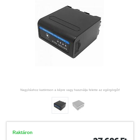
Nagyításhoz kattintson a képre vagy használja felette az egérgörgőt!
Raktáron