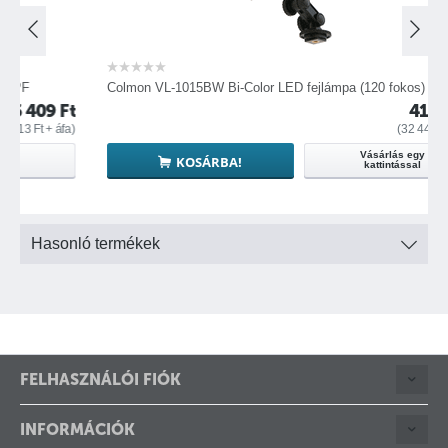
Colmon VL-1015BW Bi-Color LED fejlámpa (120 fokos)
09
Ft
41 204
Ft
t
+ áfa)
(
32 444
Ft
+ áfa)
Vásárlás egy
KOSÁRBA!
kattintással
Hasonló termékek
FELHASZNÁLÓI FIÓK
INFORMÁCIÓK