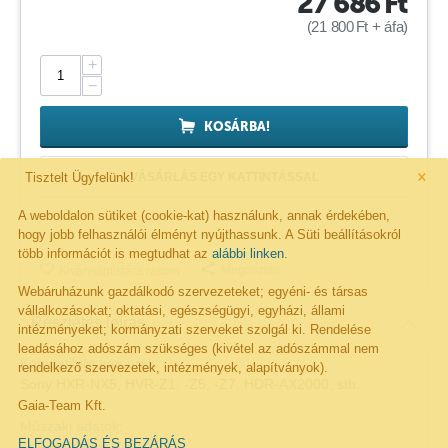
27 686
Ft
(
21 800
Ft
+ áfa)
+
−
KOSÁRBA!
×
Tisztelt Ügyfelünk!
VÁSÁRLÁS EGY KATTINTÁSSAL
A weboldalon sütiket (cookie-kat) használunk, annak érdekében,
hogy jobb felhasználói élményt nyújthassunk. A Süti beállításokról
több információt is megtudhat az
alábbi linken
.
Megosztás
Kivánságlistára rakom
Webáruházunk gazdálkodó szervezeteket; egyéni- és társas
vállalkozásokat; oktatási, egészségügyi, egyházi, állami
Részletes leírás
intézményeket; kormányzati szerveket szolgál ki. Rendelése
leadásához adószám szükséges (kivétel az adószámmal nem
Kompatibilis
kamerák:
rendelkező szervezetek, intézmények, alapítványok).
Sony HXR-NX5, HVR-Z1, -Z5, -Z7, HDR-AX2000, stb.
Gaia-Team Kft.
Műszaki adatok:
ELFOGADÁS ÉS BEZÁRÁS
• Feszültség: 7.4 V