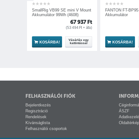
allRig VB99 SE mini V Mount
FANTON FT-BP95 V-Mount
kumulátor 99Wh (4608)
Akkumulátor
67 937
Ft
88 431
Ft
(
53 494
Ft
+ áfa)
(
69 631
Ft
+ áfa)
Vásárlás egy
Vásárlás egy
KOSÁRBA!
KOSÁRBA!
kattintással
kattintással
FELHASZNÁLÓI FIÓK
INFORM
Bejelentkezés
Céginformá
Regisztráció
ÁSZF
Rendelések
Adatkezelé
Kívánságlista
Oldaltérké
Felhasználói csoportok