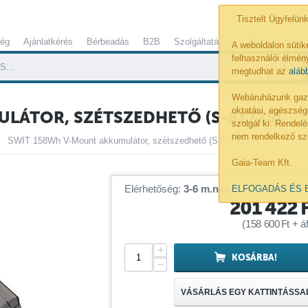
Tisztelt Ügyfelünk
ség
Ajánlatkérés
Bérbeadás
B2B
Szolgáltatások
Referenciák
A weboldalon sütik
felhasználói élmény
megtudhat az
aláb
Webáruházunk gazdá
oktatási, egészség
LÁTOR, SZÉTSZEDHETŐ (S-8172S)
szolgál ki. Rende
nem rendelkező sz
SWIT 158Wh V-Mount akkumulátor, szétszedhető (S-8172S)
Gaia-Team Kft.
Elérhetőség:
3-6 m.nap
ELFOGADÁS ÉS 
201 422
(
158 600
Ft
+ áf
+
KOSÁRBA!
−
VÁSÁRLÁS EGY KATTINTÁSSA