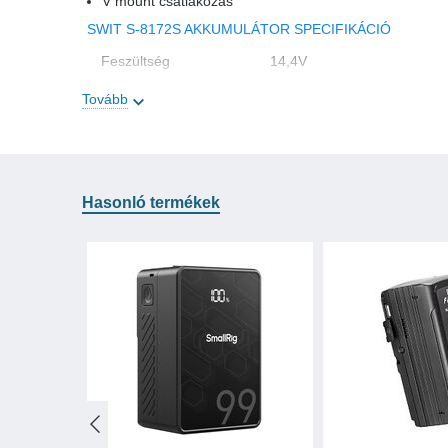
V mount csatlakozás
SWIT S-8172S AKKUMULÁTOR SPECIFIKÁCIÓ
Feszültség
14,4V
Kapacitás
79Wh+79Wh/5.9+5.9Ah
Tovább
Max output power
100W
Max output current
8A
Over current protection
10A
Hasonló termékek
Mount típus
V-mount
Működési hőmérséklet
0- 40°C
Súly
1,25kg
Méretek
168x101x60mm
Kompatibilis akkumulátor
Sony L40/L60/L90