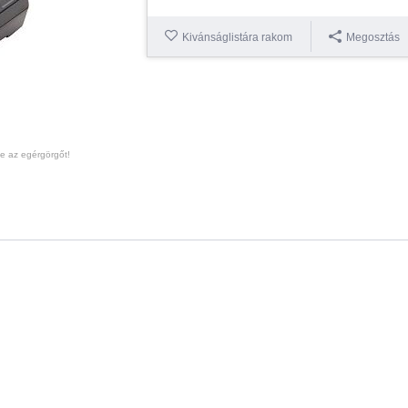
Kivánságlistára rakom
Megosztás
te az egérgörgőt!