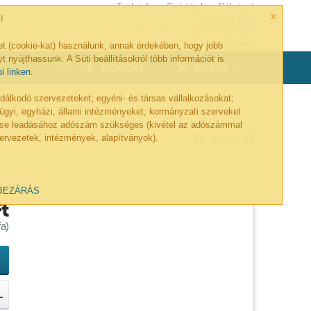
Tech-info
Gyártóink
Pályázat
×
!
06 1 769 1111
06 70 701 6299
Visszahívás
et (cookie-kat) használunk, annak érdekében, hogy jobb
t nyújthassunk. A Süti beállításokról több információt is
0
FIÓKOM
KOSÁR
bi linken
.
lkodó szervezeteket; egyéni- és társas vállalkozásokat;
ügyi, egyházi, állami intézményeket; kormányzati szerveket
lése leadásához adószám szükséges (kivétel az adószámmal
ervezetek, intézmények, alapítványok).
21
/
23
BEZÁRÁS
Ft
a)
L