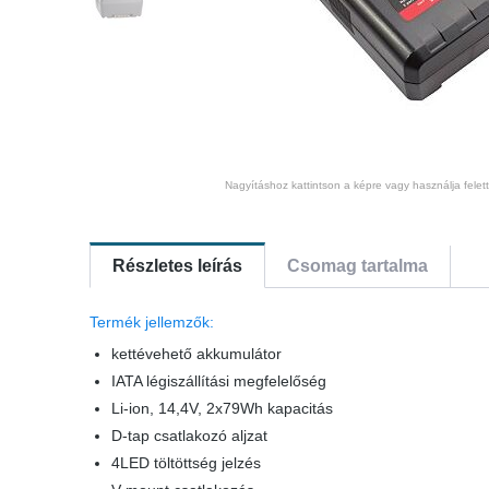
Nagyításhoz kattintson a képre vagy használja felet
Részletes leírás
Csomag tartalma
Termék jellemzők:
kettévehető akkumulátor
IATA légiszállítási megfelelőség
Li-ion, 14,4V, 2x79Wh kapacitás
D-tap csatlakozó aljzat
4LED töltöttség jelzés