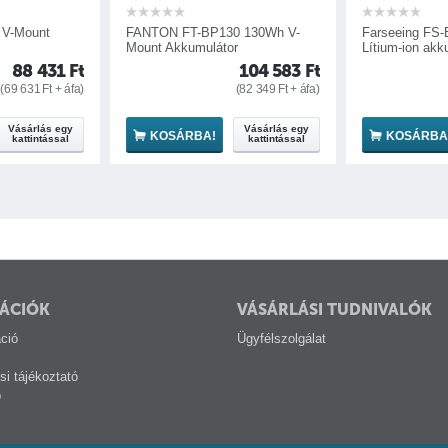
FANTON FT-BP130 130Wh V-
Farseeing FS-BP130 V-Lock
Mount Akkumulátor
Lítium-ion akkumulátor
104 583
Ft
116 294
Ft
(
82 349
Ft
+ áfa)
(
91 570
Ft
+ áfa)
Vásárlás egy
Vásárlás egy
KOSÁRBA!
KOSÁRBA!
kattintással
kattintással
ÁCIÓK
VÁSÁRLÁSI TUDNIVALÓK
ció
Ügyfélszolgálat
si tájékoztató
p