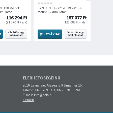
FANTON FT-BP195 195Wh V-
Farseeing FS-BP190T Li-ion
Mount Akkumulátor
Akkumulátor
157 077
Ft
193 418
(
123 683
Ft
+ áfa)
(
152 298
Ft
+ á
Vásárlás egy
Vásárlás eg
KOSÁRBA!
KOSÁRBA!
kattintással
kattintással
ELÉRHETŐSÉGEINK
2016 Leányfalu, Alszeghy Kálmán tér 15.
Telefon: 06 1 769 1111, 06 70 701 6299
E-mail: info@gaia.hu
Térkép