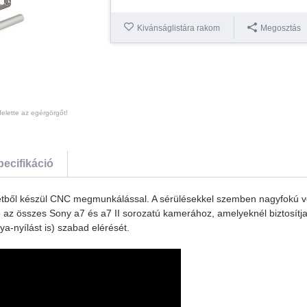
Kivánságlistára rakom
Megosztás
felette az egérgörgőt!
pecifikáció
ből készül CNC megmunkálással. A sérülésekkel szemben nagyfokú vé
az összes Sony a7 és a7 II sorozatú kamerához, amelyeknél biztosít
a-nyílást is) szabad elérését.