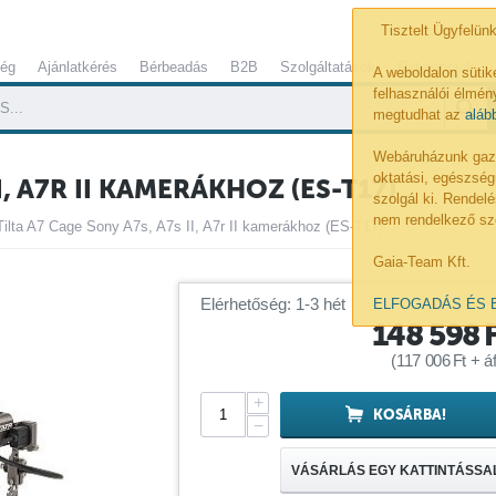
Tisztelt Ügyfelünk
ség
Ajánlatkérés
Bérbeadás
B2B
Szolgáltatások
Referenciák
A weboldalon sütik
felhasználói élmény
megtudhat az
aláb
Webáruházunk gazdá
oktatási, egészség
I, A7R II KAMERÁKHOZ (ES-T17)
szolgál ki. Rende
nem rendelkező sz
Tilta A7 Cage Sony A7s, A7s II, A7r II kamerákhoz (ES-T17)
Gaia-Team Kft.
Elérhetőség: 1-3 hét
ELFOGADÁS ÉS 
148 598
(
117 006
Ft
+ áf
+
KOSÁRBA!
−
VÁSÁRLÁS EGY KATTINTÁSSA