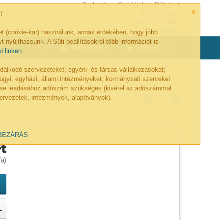
Tech-info
Gyártóink
Pályázat
×
!
06 1 769 1111
06 70 701 6299
Visszahívás
et (cookie-kat) használunk, annak érdekében, hogy jobb
t nyújthassunk. A Süti beállításokról több információt is
0
FIÓKOM
KOSÁR
bi linken
.
lkodó szervezeteket; egyéni- és társas vállalkozásokat;
ügyi, egyházi, állami intézményeket; kormányzati szerveket
lése leadásához adószám szükséges (kivétel az adószámmal
ervezetek, intézmények, alapítványok).
2
/
5
BEZÁRÁS
Ft
a)
L