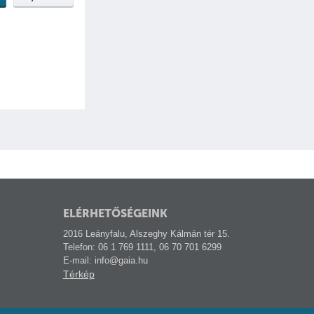
ELÉRHETŐSÉGEINK
2016 Leányfalu, Alszeghy Kálmán tér 15.
Telefon: 06 1 769 1111, 06 70 701 6299
E-mail: info@gaia.hu
Térkép