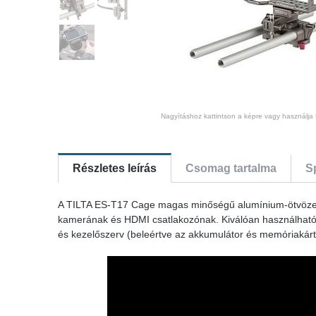
Nagyításhoz kattintson a képre vagy használja 
Részletes leírás
Csomag tartalma
S
A TILTA ES-T17 Cage magas minőségű alumínium-ötvözet
kamerának és HDMI csatlakozónak. Kiválóan használható 
és kezelőszerv (beleértve az akkumulátor és memóriakárty