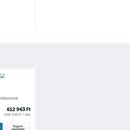
rofessional
612 963
Ft
(
482 648
Ft
+ áfa)
Tegyen
!
ajánlatot!