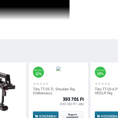
KEDVEZMÉNY
KEDVEZMÉNY
11%
19%
lta ES-T17 és ES-T17A Cage
Tilta TT-03-TL Shoulder Rig
Tilta TT-03-A P
(Válltámasz)
HDSLR Rig
393 701
Ft
I, a7R II kamerákkal
(
310 001
Ft
+ áfa)
z, akkumulátorhoz, memóriakártyához
em
2x30 cm rudazattal
Tegyen
KOSÁRBA!
KOSÁRBA
ajánlatot!