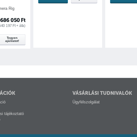
HDMI átalakító
mera Rig
686 050
Ft
rhez
540 197
Ft
+ áfa)
tlakoztatásához
Tegyen
ajánlatot!
gészítők felfogatásához
ÁCIÓK
VÁSÁRLÁSI TUDNIVALÓK
ció
Ügyfélszolgálat
si tájékoztató
p