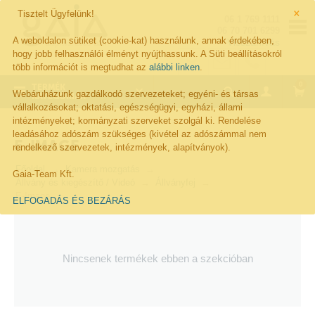
×
Tisztelt Ügyfelünk!
06 1 769 1111
06 70 701 6299
A weboldalon sütiket (cookie-kat) használunk, annak érdekében,
Visszahívás
hogy jobb felhasználói élményt nyújthassunk. A Süti beállításokról
több információt is megtudhat az
alábbi linken
.
0
TERMÉK
Webáruházunk gazdálkodó szervezeteket; egyéni- és társas
KATEGÓRIÁK
vállalkozásokat; oktatási, egészségügyi, egyházi, állami
intézményeket; kormányzati szerveket szolgál ki. Rendelése
leadásához adószám szükséges (kivétel az adószámmal nem
E-IMAGE
rendelkező szervezetek, intézmények, alapítványok).
Főoldal
Kamera mozgatás
Gaia-Team Kft.
Állvány és kiegészítő / Videó
Állványfej
E-Image
ELFOGADÁS ÉS BEZÁRÁS
Nincsenek termékek ebben a szekcióban