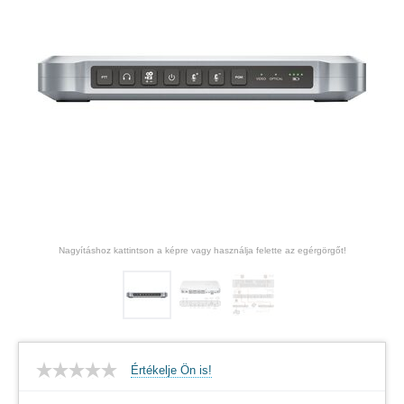
Nagyításhoz kattintson a képre vagy használja felette az egérgörgőt!
Értékelje Ön is!