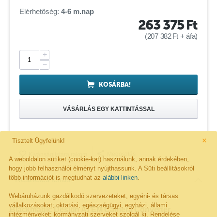
Elérhetőség:
4-6 m.nap
263 375
Ft
(
207 382
Ft
+ áfa)
+
−
KOSÁRBA!
VÁSÁRLÁS EGY KATTINTÁSSAL
×
Tisztelt Ügyfelünk!
Megosztás
Kivánságlistára rakom
A weboldalon sütiket (cookie-kat) használunk, annak érdekében,
hogy jobb felhasználói élményt nyújthassunk. A Süti beállításokról
több információt is megtudhat az
alábbi linken
.
Részletes leírás
Webáruházunk gazdálkodó szervezeteket; egyéni- és társas
vállalkozásokat; oktatási, egészségügyi, egyházi, állami
Blackmagic Design ATEM Camera Converter
intézményeket; kormányzati szerveket szolgál ki. Rendelése