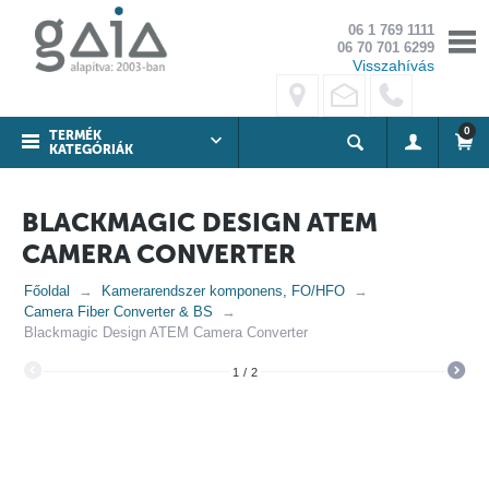
06 1 769 1111
06 70 701 6299
Visszahívás
0
TERMÉK
KATEGÓRIÁK
BLACKMAGIC DESIGN ATEM
CAMERA CONVERTER
Főoldal
Kamerarendszer komponens, FO/HFO
Camera Fiber Converter & BS
Blackmagic Design ATEM Camera Converter
1
/
2