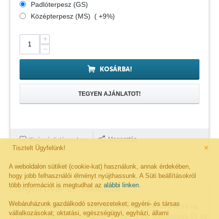
Padlóterpesz (GS)
Középterpesz (MS) ( +9%)
+
−
KOSÁRBA!
TEGYEN AJÁNLATOT!
Megosztás
Kivánságlistára rakom
×
Tisztelt Ügyfelünk!
Részletes leírás
A weboldalon sütiket (cookie-kat) használunk, annak érdekében,
hogy jobb felhasználói élményt nyújthassunk. A Süti beállításokról
több információt is megtudhat az
alábbi linken
.
Camgear DV6P CF Tripod szett
Webáruházunk gazdálkodó szervezeteket; egyéni- és társas
A 3 részes karbonszálas állvány maximális teherbírása 10 kg.
vállalkozásokat; oktatási, egészségügyi, egyházi, állami
A padlóösszekötős változatában súlya 5,9 kg. Magassága 55 és