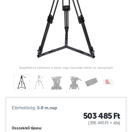
Nagyításhoz kattintson a képre vagy használja felette az egérgörgőt!
Elérhetőség:
5-8 m.nap
503 485
Ft
(
396 445
Ft
+ áfa)
Összekötő típusa: