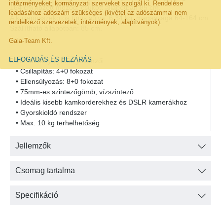
intézményeket; kormányzati szerveket szolgál ki. Rendelése
164 cm között mozog, csukott állapotban 85 cm.
leadásához adószám szükséges (kivétel az adószámmal nem
A középösszekötős típus súlya: 6,34 kg, magassága 64-164 cm.
rendelkező szervezetek, intézmények, alapítványok).
Szállítható állapotban: 85 cm.
Gaia-Team Kft.
ELFOGADÁS ÉS BEZÁRÁS
DV6P állványfej főbb jellemzői
• Csillapítás: 4+0 fokozat
• Ellensúlyozás: 8+0 fokozat
• 75mm-es szintezőgömb, vízszintező
• Ideális kisebb kamkorderekhez és DSLR kamerákhoz
• Gyorskioldó rendszer
• Max. 10 kg terhelhetőség
Jellemzők
Csomag tartalma
Specifikáció