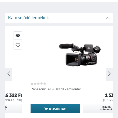
Kapcsolódó termékek
Panasonic AG-CX370 kamkorder
2
Ft
1 539 771
Ft
 áfa)
(
1 212 418
Ft
+ áfa)
Tegyen
KOSÁRBA!
ajánlatot!