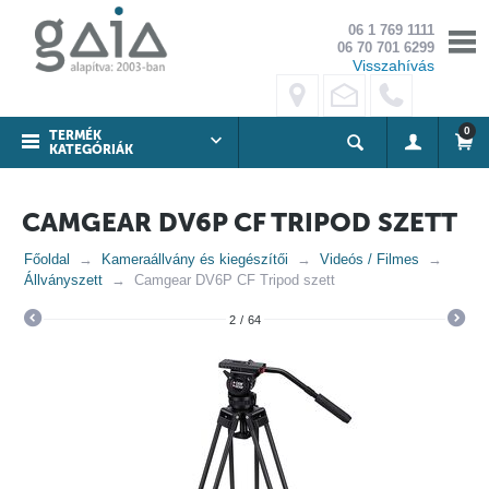
06 1 769 1111
06 70 701 6299
Visszahívás
0
TERMÉK
KATEGÓRIÁK
CAMGEAR DV6P CF TRIPOD SZETT
Főoldal
Kameraállvány és kiegészítői
Videós / Filmes
Állványszett
Camgear DV6P CF Tripod szett
2
/
64