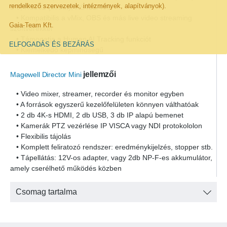
rendelkező szervezetek, intézmények, alapítványok).
2.0, RS232 (in/out), RS422/485
• Kompatibilis a vMix, OBS és más live video streaming
Gaia-Team Kft.
szoftverekkel
• Támogatja a Human AI Tracking funkciót
ELFOGADÁS ÉS BEZÁRÁS
• Kiemelkedő képminőségű
jellemzői
Magewell Director Mini
• Video mixer, streamer, recorder és monitor egyben
• A források egyszerű kezelőfelületen könnyen válthatóak
• 2 db 4K-s HDMI, 2 db USB, 3 db IP alapú bemenet
• Kamerák PTZ vezérlése IP VISCA vagy NDI protokololon
• Flexibilis tájolás
• Komplett feliratozó rendszer: eredménykijelzés, stopper stb.
• Tápellátás: 12V-os adapter, vagy 2db NP-F-es akkumulátor,
amely cserélhető működés közben
Csomag tartalma