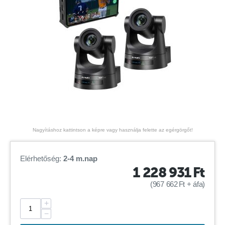
Nagyításhoz kattintson a képre vagy használja felette az egérgörgőt!
Elérhetőség:
2-4 m.nap
1 228 931
Ft
(
967 662
Ft
+ áfa)
+
−