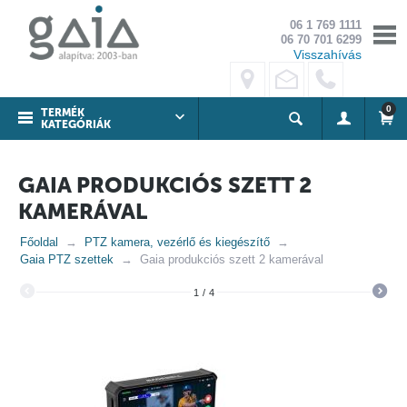
06 1 769 1111
06 70 701 6299
Visszahívás
0
TERMÉK
KATEGÓRIÁK
GAIA PRODUKCIÓS SZETT 2
KAMERÁVAL
Főoldal
PTZ kamera, vezérlő és kiegészítő
Gaia PTZ szettek
Gaia produkciós szett 2 kamerával
1
/
4