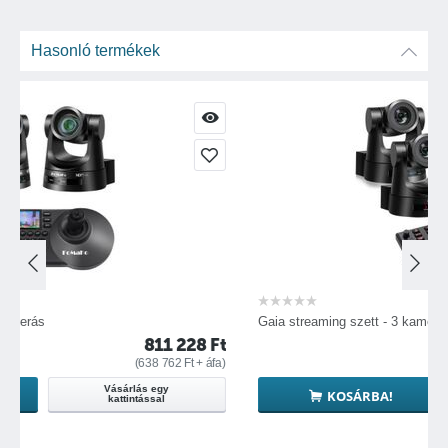
Hasonló termékek
Gaia streaming szett - 3 kamerás
811 228
Ft
1 110 
638 762
Ft
+ áfa)
(
874 363
ás egy
Vásárlás egy
KOSÁRBA!
ással
kattintással