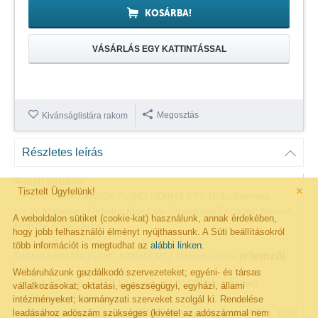
KOSÁRBA!
VÁSÁRLÁS EGY KATTINTÁSSAL
Megosztás
Kivánságlistára rakom
Részletes leírás
A szett tartalma:
×
Tisztelt Ügyfelünk!
• 2x
FoMaKo KN20A FullHD NDI|HX PTZ Robotkamera
• 1x
Magewell Director Mini Live Streaming Encoder, Keverő,
A weboldalon sütiket (cookie-kat) használunk, annak érdekében,
Monitor & Recorder
hogy jobb felhasználói élményt nyújthassunk. A Süti beállításokról
több információt is megtudhat az
alábbi linken
.
jellemzői
FoMaKo KN20A FullHD NDI|HX PTZ Robotkamera
Webáruházunk gazdálkodó szervezeteket; egyéni- és társas
• Full HD &nbsp;PTZ kamera, 1/2,8" CMOS érzékelő
vállalkozásokat; oktatási, egészségügyi, egyházi, állami
• 20x-os optikai zoom
intézményeket; kormányzati szerveket szolgál ki. Rendelése
leadásához adószám szükséges (kivétel az adószámmal nem
• Interfész: párhuzamos SDI-HDMI kimenet, LAN (POE), USB