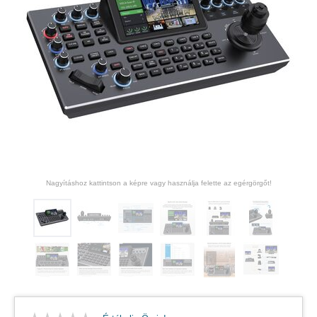
Nagyításhoz kattintson a képre vagy használja felette az egérgörgőt!