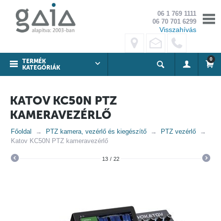
06 1 769 1111
06 70 701 6299
Visszahívás
0
TERMÉK
KATEGÓRIÁK
KATOV KC50N PTZ
KAMERAVEZÉRLŐ
Főoldal
PTZ kamera, vezérlő és kiegészítő
PTZ vezérlő
Katov KC50N PTZ kameravezérlő
13
/
22