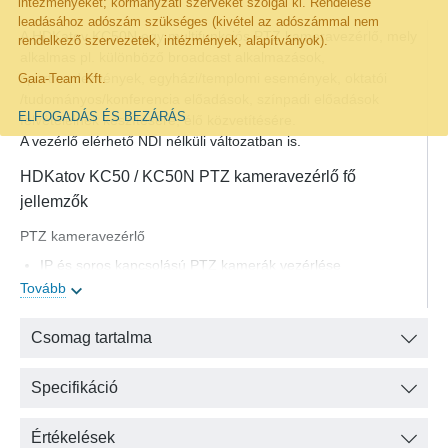
intézményeket; kormányzati szerveket szolgál ki. Rendelése
leadásához adószám szükséges (kivétel az adószámmal nem
A HDKatov KC50N egy multifunkciós PTZ kameravezérlő, mely
rendelkező szervezetek, intézmények, alapítványok).
alkalmas pl. különböző broadcast alkalmazások,
sportrendezvények, egyházi/templomi események, oktatói
Gaia-Team Kft.
/tudományos/konferencia előadások, színpadi előadások
ELFOGADÁS ÉS BEZÁRÁS
felvételeinek készítésére, élő közvetítésére.
A vezérlő elérhető NDI nélküli változatban is.
HDKatov KC50 / KC50N PTZ kameravezérlő fő
jellemzők
PTZ kameravezérlő
IP és soros kapcsolású PTZ kamerák vezérlése
Tovább
255 Preset tárolása
Akár 1000 PTZ kamera információinak tárolása
Csomag tartalma
A felhasználói felület támogatja a funkciók és paraméterek
távoli eléréssel való testreszabását a webes
háttérrendszeren keresztül, valamint az eszközök
Specifikáció
weboldalon keresztüli frissítését
Interfész
Értékelések