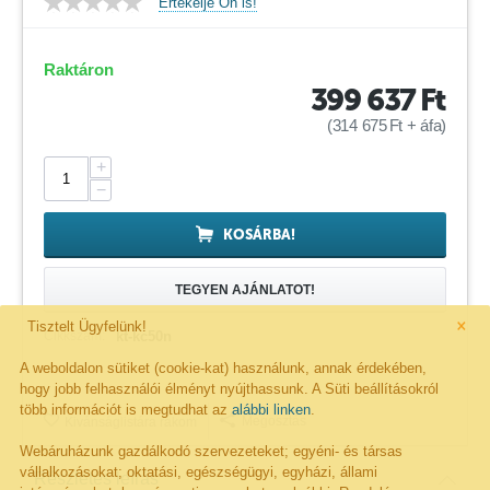
Értékelje Ön is!
Raktáron
399 637
Ft
(
314 675
Ft
+ áfa)
+
−
KOSÁRBA!
TEGYEN AJÁNLATOT!
×
Tisztelt Ügyfelünk!
Cikkszám:
kt-kc50n
A weboldalon sütiket (cookie-kat) használunk, annak érdekében,
hogy jobb felhasználói élményt nyújthassunk. A Süti beállításokról
több információt is megtudhat az
alábbi linken
.
Megosztás
Kivánságlistára rakom
Webáruházunk gazdálkodó szervezeteket; egyéni- és társas
vállalkozásokat; oktatási, egészségügyi, egyházi, állami
Részletes leírás