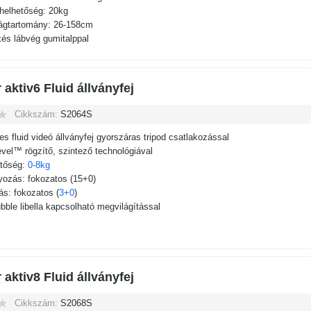
rhelhetőség: 20kg
gtartomány: 26-158cm
kés lábvég gumitalppal
 aktiv6 Fluid állványfej
Cikkszám:
S2064S
-es fluid videó állványfej gyorszáras tripod csatlakozással
vel™ rögzítő, szintező technológiával
etőség:
0-8kg
lyozás: fokozatos (15+0)
tás: fokozatos (
3+0
)
ble libella kapcsolható megvilágítással
 aktiv8 Fluid állványfej
Cikkszám:
S2068S