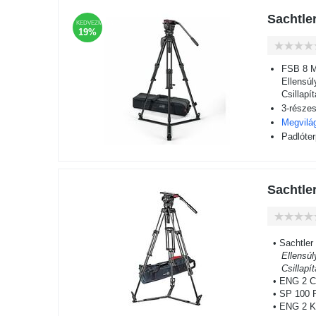
Sachtle
KEDVEZMÉNY
19%
FSB 8 Mk
Ellensú
Csillapí
3-részes
Megvilá
Padlóter
Sachtle
• Sachtler 
Ellensúl
Csillapí
• ENG 2 CF
• SP 100 P
• ENG 2 K