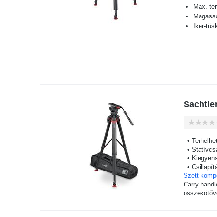
Max. te
Magassá
Iker-tüs
Sachtle
• Terhelhet
• Statívcs
• Kiegyens
• Csillapít
Szett komp
Carry handl
összekötőve