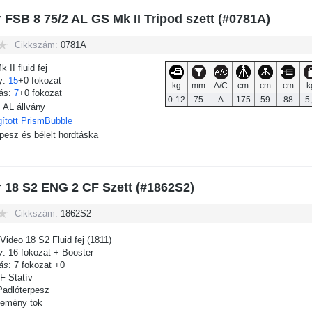
r FSB 8 75/2 AL GS Mk II Tripod szett (#0781A)
Cikkszám:
0781A
 II fluid fej
ly:
15
+0 fokozat
kg
mm
A/C
cm
cm
cm
k
tás:
7
+0 fokozat
0-12
75
A
175
59
88
5
 AL állvány
gított PrismBubble
pesz és bélelt hordtáska
r 18 S2 ENG 2 CF Szett (#1862S2)
Cikkszám:
1862S2
Video 18 S2 Fluid fej (1811)
y
: 16 fokozat + Booster
tás
: 7 fokozat +0
 Statív
adlóterpesz
emény tok