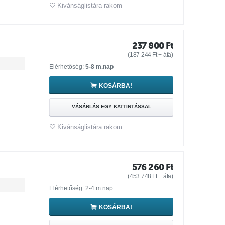
Kivánságlistára rakom
237 800
Ft
(
187 244
Ft
+ áfa)
Elérhetőség:
5-8 m.nap
KOSÁRBA!
VÁSÁRLÁS EGY KATTINTÁSSAL
Kivánságlistára rakom
576 260
Ft
(
453 748
Ft
+ áfa)
Elérhetőség: 2-4 m.nap
KOSÁRBA!