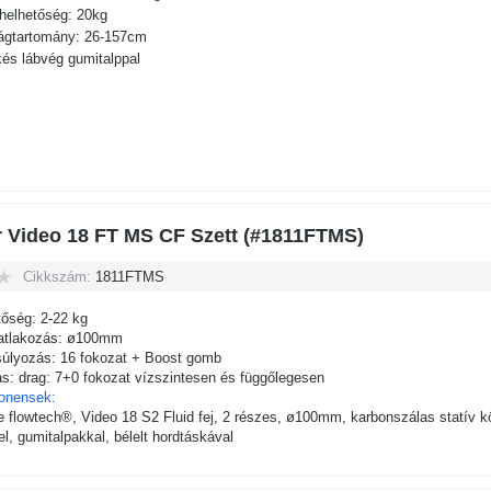
rhelhetőség: 20kg
gtartomány: 26-157cm
kés lábvég gumitalppal
r Video 18 FT MS CF Szett (#1811FTMS)
Cikkszám:
1811FTMS
őség: 2-22 kg
atlakozás: ø100mm
úlyozás: 16 fokozat + Boost gomb
ás: drag: 7+0 fokozat vízszintesen és függőlegesen
onensek:
e flowtech®, Video 18 S2 Fluid fej, 2 részes, ø100mm, karbonszálas statív k
l, gumitalpakkal, bélelt hordtáskával