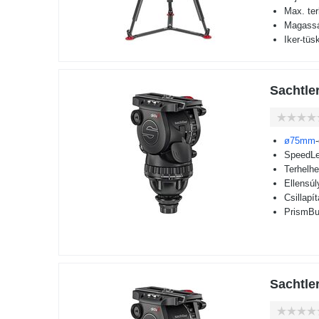
Max. te
Magassá
Iker-tüs
Sachtler
ø75mm
SpeedLe
Terhelh
Ellensú
Csillapí
PrismBub
Sachtler