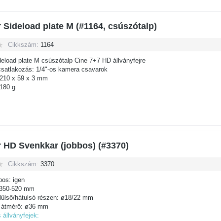
r Sideload plate M (#1164, csúszótalp)
Cikkszám:
1164
deload plate M csúszótalp Cine 7+7 HD állványfejre
satlakozás: 1/4"-os kamera csavarok
 210 x 59 x 3 mm
180 g
r HD Svenkkar (jobbos) (#3370)
Cikkszám:
3370
pos: igen
 350-520 mm
lülső/hátulsó részen: ø18/22 mm
 átmérő: ø36 mm
 állványfejek: