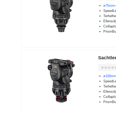
ø75mm
SpeedLe
Terhelh
Ellensú
Csillapí
PrismBub
Sachtler
ø100m
SpeedLe
Terhelh
Ellensú
Csillapí
PrismBub