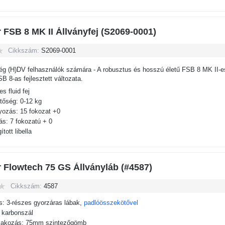
r FSB 8 MK II Állványfej (S2069-0001)
Cikkszám:
S2069-0001
ég (H)DV felhasználók számára - A robusztus és hosszú életű FSB 8 MK II-es 
B 8-as fejlesztett változata.
 fluid fej
tőség: 0-12 kg
yozás: 15 fokozat +0
tás: 7 fokozatú + 0
tott libella
r Flowtech 75 GS Állványláb (#4587)
Cikkszám:
4587
s: 3-részes gyorzáras lábak,
padlóösszekötővel
 karbonszál
tlakozás: 75mm szintezőgömb