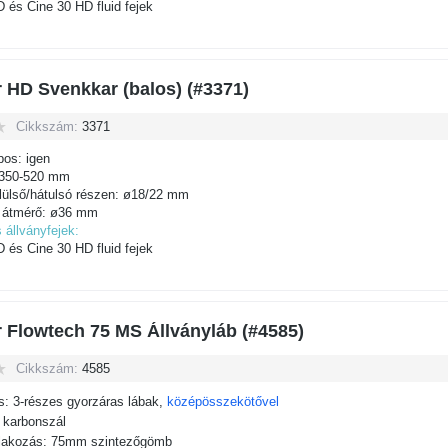
 és Cine 30 HD fluid fejek
r HD Svenkkar (balos) (#3371)
Cikkszám:
3371
pos: igen
 350-520 mm
lülső/hátulsó részen: ø18/22 mm
 átmérő: ø36 mm
 állványfejek:
 és Cine 30 HD fluid fejek
r Flowtech 75 MS Állványláb (#4585)
Cikkszám:
4585
s: 3-részes gyorzáras lábak,
középösszekötővel
 karbonszál
tlakozás: 75mm szintezőgömb