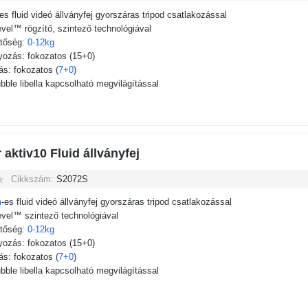
-es fluid videó állványfej gyorszáras tripod csatlakozással
vel™ rögzítő, szintező technológiával
etőség:
0-12kg
lyozás: fokozatos (15+0)
tás: fokozatos (
7+0
)
ble libella kapcsolható megvilágítással
 aktiv10 Fluid állványfej
Cikkszám:
S2072S
m
-es fluid videó állványfej gyorszáras tripod csatlakozással
vel™ szintező technológiával
etőség:
0-12kg
lyozás: fokozatos (15+0)
tás: fokozatos (
7+0
)
ble libella kapcsolható megvilágítással