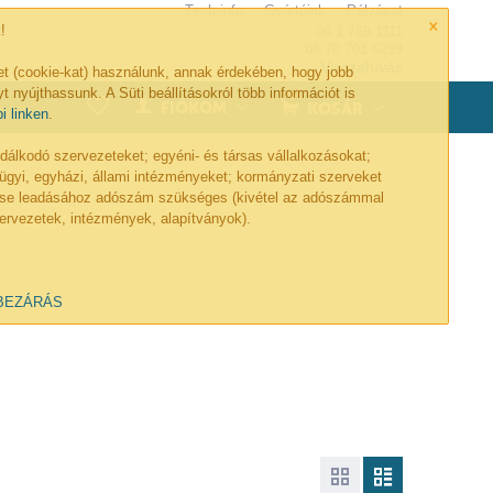
Tech-info
Gyártóink
Pályázat
×
!
06 1 769 1111
06 70 701 6299
Visszahívás
et (cookie-kat) használunk, annak érdekében, hogy jobb
t nyújthassunk. A Süti beállításokról több információt is
0
FIÓKOM
KOSÁR
bi linken
.
lkodó szervezeteket; egyéni- és társas vállalkozásokat;
ügyi, egyházi, állami intézményeket; kormányzati szerveket
lése leadásához adószám szükséges (kivétel az adószámmal
ervezetek, intézmények, alapítványok).
BEZÁRÁS