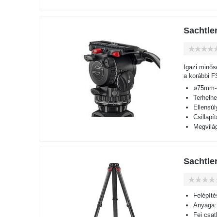
Sachtle
Igazi minős
a korábbi FS
ø75mm-es
Terhelhe
Ellensúl
Csillapí
Megvilágí
Sachtle
Felépíté
Anyaga:
Fej csa