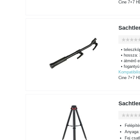
Cine 7+7 HD
Sachtle
• teleszkó
• hossza:
• átmérő e
• fogantyú
Kompatibilis
Cine 7+7 HD
Sachtle
Felépíté
Anyaga:
Fej csa