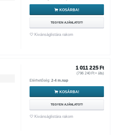
KOSÁRBA!
TEGYEN AJÁNLATOT!
Kivánságlistára rakom
1 011 225
Ft
(
796 240
Ft
+ áfa)
Elérhetőség:
2-4 m.nap
KOSÁRBA!
TEGYEN AJÁNLATOT!
Kivánságlistára rakom