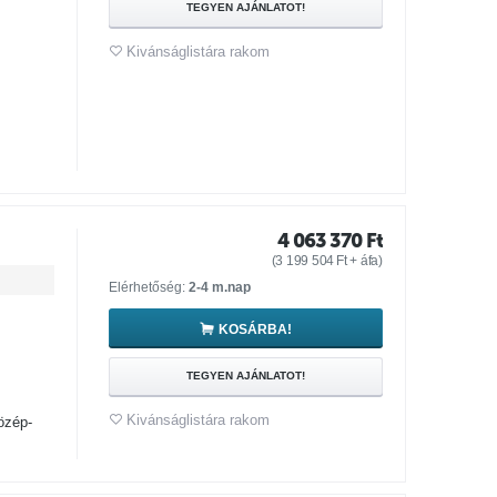
TEGYEN AJÁNLATOT!
Kivánságlistára rakom
4 063 370
Ft
(
3 199 504
Ft
+ áfa)
Elérhetőség:
2-4 m.nap
KOSÁRBA!
TEGYEN AJÁNLATOT!
Kivánságlistára rakom
özép-