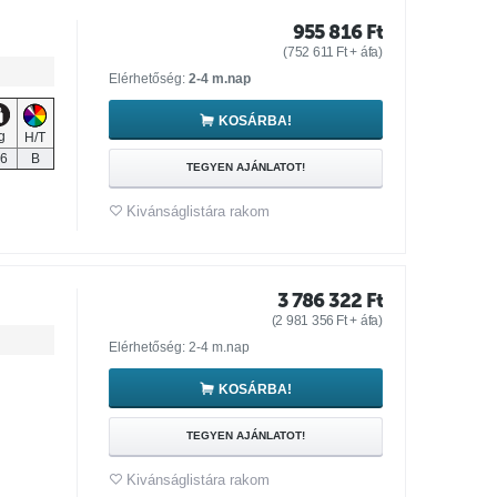
955 816
Ft
(
752 611
Ft
+ áfa)
Elérhetőség:
2-4 m.nap
KOSÁRBA!
g
H/T
,6
B
TEGYEN AJÁNLATOT!
Kivánságlistára rakom
3 786 322
Ft
(
2 981 356
Ft
+ áfa)
Elérhetőség: 2-4 m.nap
KOSÁRBA!
TEGYEN AJÁNLATOT!
Kivánságlistára rakom