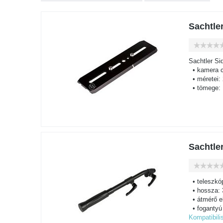
Sachtle
Sachtler Si
• kamera c
• méretei:
• tömege: 
Sachtle
• teleszkó
• hossza:
• átmérő e
• fogantyú
Kompatibilis