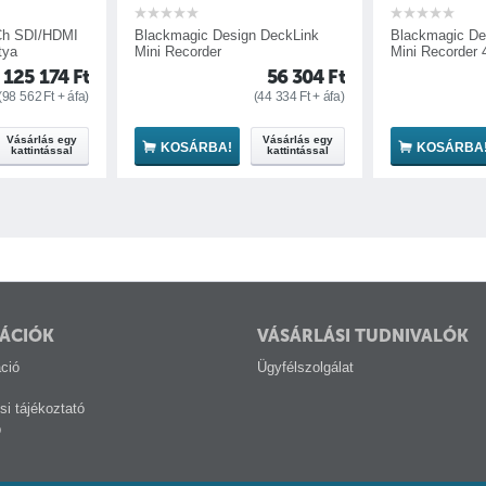
c Design DeckLink
Blackmagic Design DeckLink
Blackm
der
Mini Recorder 4K
4K
56 304
Ft
85 155
Ft
(
44 334
Ft
+ áfa)
(
67 051
Ft
+ áfa)
Vásárlás egy
Vásárlás egy
RBA!
KOSÁRBA!
K
kattintással
kattintással
ÁCIÓK
VÁSÁRLÁSI TUDNIVALÓK
ció
Ügyfélszolgálat
si tájékoztató
p