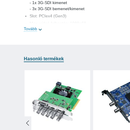
- 1x 3G-SDI kimenet
- 3x 3G-SDI bemenet/kimenet
Slot: PCIex4 (Gen3)
Max. videó felbontás: 1080p60
Tovább
Funkciók
Operációs rendszer kompatibilitás: Windows, Linux
Szoftver kompatibilitás: VMix, OBS, Teams, Zoom, Twit
Több kártya egyidejű müködését is támogatja
Hasonló termékek
SDK támogatás
Stabil folyamatos 24 órás műkökdés