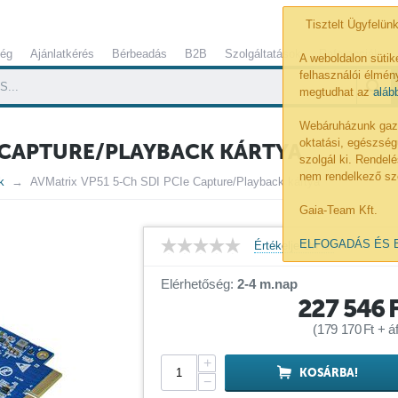
Tisztelt Ügyfelünk
ség
Ajánlatkérés
Bérbeadás
B2B
Szolgáltatások
Referenciák
A weboldalon sütik
felhasználói élmény
megtudhat az
aláb
Webáruházunk gazdá
oktatási, egészség
E CAPTURE/PLAYBACK KÁRTYA
szolgál ki. Rende
nem rendelkező sz
k
AVMatrix VP51 5-Ch SDI PCIe Capture/Playback kártya
Gaia-Team Kft.
ELFOGADÁS ÉS 
Értékelje Ön is!
Elérhetőség:
2-4 m.nap
227 546
(
179 170
Ft
+ áf
+
KOSÁRBA!
−