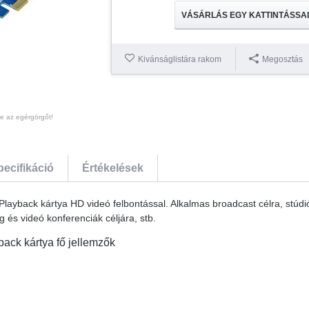
VÁSÁRLÁS EGY KATTINTÁSSA
Kivánságlistára rakom
Megosztás
te az egérgörgőt!
pecifikáció
Értékelések
ayback kártya HD videó felbontással. Alkalmas broadcast célra, stúdi
 és videó konferenciák céljára, stb.
ack kártya fő jellemzők