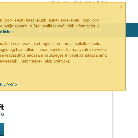
Tech-info
Gyártóink
Pályázat
×
!
06 1 769 1111
06 70 701 6299
Visszahívás
et (cookie-kat) használunk, annak érdekében, hogy jobb
t nyújthassunk. A Süti beállításokról több információt is
0
FIÓKOM
KOSÁR
bi linken
.
lkodó szervezeteket; egyéni- és társas vállalkozásokat;
ügyi, egyházi, állami intézményeket; kormányzati szerveket
lése leadásához adószám szükséges (kivétel az adószámmal
ervezetek, intézmények, alapítványok).
2
/
10
BEZÁRÁS
Ft
a)