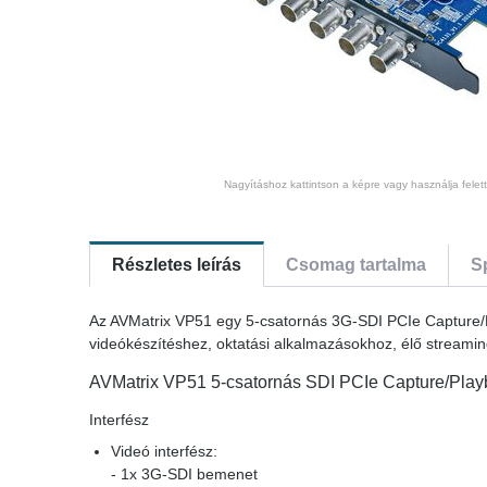
Nagyításhoz kattintson a képre vagy használja felet
Részletes leírás
Csomag tartalma
S
Az AVMatrix VP51 egy 5-csatornás 3G-SDI PCIe Capture/Pl
videókészítéshez, oktatási alkalmazásokhoz, élő streaming
AVMatrix VP51 5-csatornás SDI PCIe Capture/Playb
Interfész
Videó interfész:
- 1x 3G-SDI bemenet