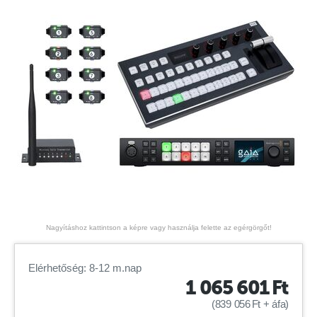
Nagyításhoz kattintson a képre vagy használja felette az egérgörgőt!
Elérhetőség: 8-12 m.nap
1 065 601
Ft
(
839 056
Ft
+ áfa)