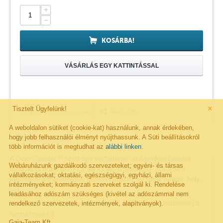
+
−
KOSÁRBA!
VÁSÁRLÁS EGY KATTINTÁSSAL
×
Tisztelt Ügyfelünk!
Megosztás
Kivánságlistára rakom
A weboldalon sütiket (cookie-kat) használunk, annak érdekében,
hogy jobb felhasználói élményt nyújthassunk. A Süti beállításokról
Részletes leírás
több információt is megtudhat az
alábbi linken
.
A Gaia-Combo II szett
egy verhetetlen árú professzionális
Webáruházunk gazdálkodó szervezeteket; egyéni- és társas
megoldás max. 8-10 kamerás élő adások 3G-SDI alapú
vállalkozásokat; oktatási, egészségügyi, egyházi, állami
keverésére tradicionális kezelőfelülettel, vezeték nélküli Tally-
intézményeket; kormányzati szerveket szolgál ki. Rendelése
val.
leadásához adószám szükséges (kivétel az adószámmal nem
Gaia Combo II Szett komponensek
(részletekért kattintson a
rendelkező szervezetek, intézmények, alapítványok).
terméknévre!)
Gaia-Team Kft.