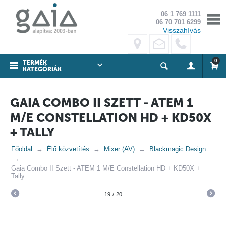
06 1 769 1111
06 70 701 6299
Visszahívás
0
TERMÉK
KATEGÓRIÁK
GAIA COMBO II SZETT - ATEM 1
M/E CONSTELLATION HD + KD50X
+ TALLY
Főoldal
Élő közvetítés
Mixer (AV)
Blackmagic Design
Gaia Combo II Szett - ATEM 1 M/E Constellation HD + KD50X +
Tally
19
/
20