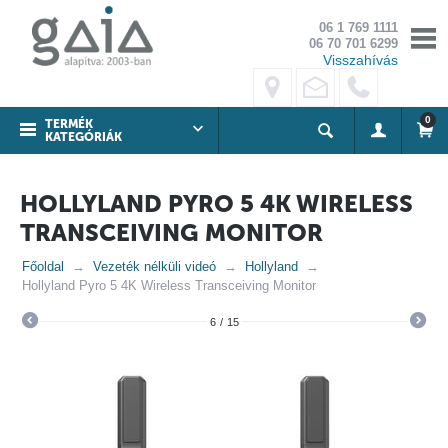
06 1 769 1111
06 70 701 6299
Visszahívás
0
TERMÉK
KATEGÓRIÁK
HOLLYLAND PYRO 5 4K WIRELESS
TRANSCEIVING MONITOR
Főoldal
Vezeték nélküli videó
Hollyland
Hollyland Pyro 5 4K Wireless Transceiving Monitor
6
/
15