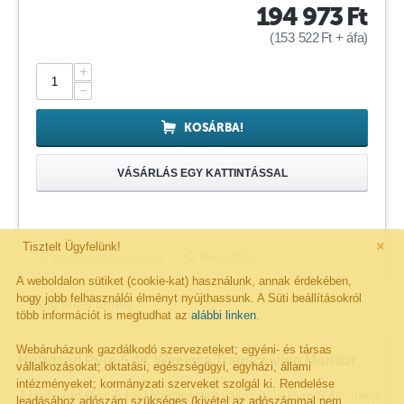
194 973
Ft
(
153 522
Ft
+ áfa)
+
−
KOSÁRBA!
VÁSÁRLÁS EGY KATTINTÁSSAL
×
Tisztelt Ügyfelünk!
Megosztás
Kivánságlistára rakom
A weboldalon sütiket (cookie-kat) használunk, annak érdekében,
hogy jobb felhasználói élményt nyújthassunk. A Süti beállításokról
Részletes leírás
több információt is megtudhat az
alábbi linken
.
Webáruházunk gazdálkodó szervezeteket; egyéni- és társas
Hollyland Pyro 5 4K Wireless Transceiving Monitor
vállalkozásokat; oktatási, egészségügyi, egyházi, állami
intézményeket; kormányzati szerveket szolgál ki. Rendelése
A Hollyland Pyro 5 továbbfejlesztett változata a Pyro 5 4K, mely,
leadásához adószám szükséges (kivétel az adószámmal nem