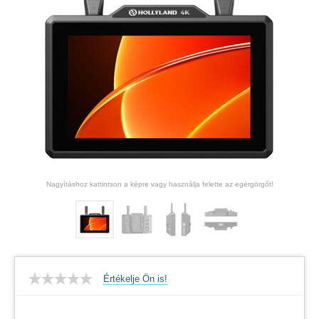
Nagyításhoz kattintson a képre vagy használja felette az egérgörgőt!
Értékelje Ön is!