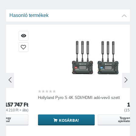
Hollyview mobil alkalmazás kompatibilis iOS és Android
eszközökkel
Hasonló termékek
Tápellátás: beépített akkumulátorról, USB-C töltéssel
Hollyland Pyro S 4K SDI/HDMI adó-vevő szett
7
Ft
194 973
Ft
 áfa)
(
153 522
Ft
+ áfa)
Tegyen
KOSÁRBA!
ajánlatot!