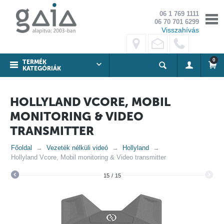
06 1 769 1111
06 70 701 6299
Visszahívás
0
TERMÉK
KATEGÓRIÁK
HOLLYLAND VCORE, MOBIL
MONITORING & VIDEO
TRANSMITTER
Főoldal
Vezeték nélküli videó
Hollyland
Hollyland Vcore, Mobil monitoring & Video transmitter
15
/
15