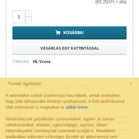
(
69 250
Ft
+ áfa)
+
−
KOSÁRBA!
VÁSÁRLÁS EGY KATTINTÁSSAL
Cikkszám:
HL-Vcore
×
Tisztelt Ügyfelünk!
Megosztás
Kivánságlistára rakom
A weboldalon sütiket (cookie-kat) használunk, annak érdekében,
hogy jobb felhasználói élményt nyújthassunk. A Süti beállításokról
Részletes leírás
több információt is megtudhat az
alábbi linken
.
A Hollyland Vcore videó transzmitter lehetővé teszi 4K30 videó
Webáruházunk gazdálkodó szervezeteket; egyéni- és társas
átvitelét kameráról mobil eszközön futtatott applikácóra Wi-Fi-n
vállalkozásokat; oktatási, egészségügyi, egyházi, állami
keresztül. Akár 4 Android vagy IOS mobil eszköz - okostelefon
intézményeket; kormányzati szerveket szolgál ki. Rendelése
vagy tablet - applikációval vagy 2 adó eszközzel, pl.
leadásához adószám szükséges (kivétel az adószámmal nem