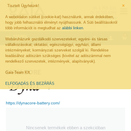
×
Tisztelt Ügyfelünk!
06 1 769 1111
06 70 701 6299
A weboldalon sütiket (cookie-kat) használunk, annak érdekében,
Visszahívás
hogy jobb felhasználói élményt nyújthassunk. A Süti beállításokról
több információt is megtudhat az
alábbi linken
.
0
TERMÉK
Webáruházunk gazdálkodó szervezeteket; egyéni- és társas
KATEGÓRIÁK
vállalkozásokat; oktatási, egészségügyi, egyházi, állami
intézményeket; kormányzati szerveket szolgál ki. Rendelése
Főoldal
Dynacore
leadásához adószám szükséges (kivétel az adószámmal nem
rendelkező szervezetek, intézmények, alapítványok).
DYNACORE
Gaia-Team Kft.
ELFOGADÁS ÉS BEZÁRÁS
https://dynacore-battery.com/
Nincsenek termékek ebben a szekcióban