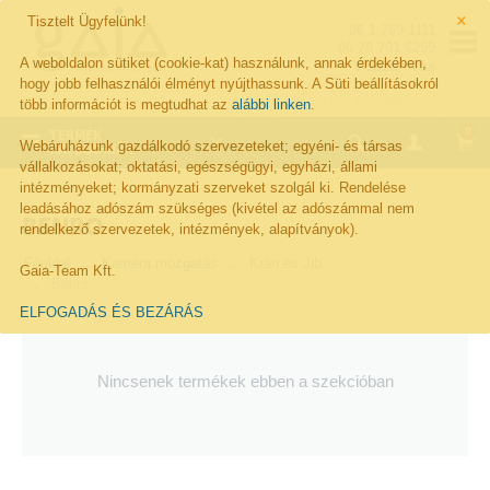
×
Tisztelt Ügyfelünk!
06 1 769 1111
06 70 701 6299
A weboldalon sütiket (cookie-kat) használunk, annak érdekében,
Visszahívás
hogy jobb felhasználói élményt nyújthassunk. A Süti beállításokról
több információt is megtudhat az
alábbi linken
.
0
TERMÉK
Webáruházunk gazdálkodó szervezeteket; egyéni- és társas
KATEGÓRIÁK
vállalkozásokat; oktatási, egészségügyi, egyházi, állami
intézményeket; kormányzati szerveket szolgál ki. Rendelése
leadásához adószám szükséges (kivétel az adószámmal nem
BENRO
rendelkező szervezetek, intézmények, alapítványok).
Főoldal
Kamera mozgatás
Krán és Jib
Gaia-Team Kft.
Benro
ELFOGADÁS ÉS BEZÁRÁS
Nincsenek termékek ebben a szekcióban