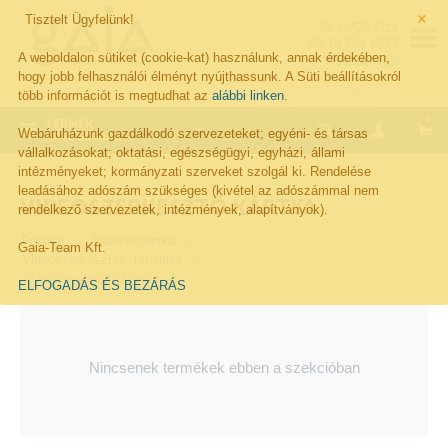
×
Tisztelt Ügyfelünk!
06 1 769 1111
06 70 701 6299
A weboldalon sütiket (cookie-kat) használunk, annak érdekében,
Visszahívás
hogy jobb felhasználói élményt nyújthassunk. A Süti beállításokról
több információt is megtudhat az
alábbi linken
.
0
TERMÉK
Webáruházunk gazdálkodó szervezeteket; egyéni- és társas
KATEGÓRIÁK
vállalkozásokat; oktatási, egészségügyi, egyházi, állami
intézményeket; kormányzati szerveket szolgál ki. Rendelése
leadásához adószám szükséges (kivétel az adószámmal nem
VIDEOSZERKESZTŐ KÁRTYA
rendelkező szervezetek, intézmények, alapítványok).
Főoldal
Videotechnika
Gaia-Team Kft.
Videoszerkesztés, fényelés
Videoszerkesztő kártya
ELFOGADÁS ÉS BEZÁRÁS
Nincsenek termékek ebben a szekcióban