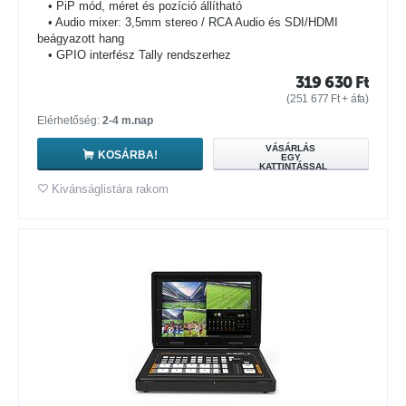
• PiP mód, méret és pozíció állítható
• Audio mixer: 3,5mm stereo / RCA Audio és SDI/HDMI
beágyazott hang
• GPIO interfész Tally rendszerhez
319 630
Ft
(
251 677
Ft
+ áfa)
Elérhetőség:
2-4 m.nap
VÁSÁRLÁS
KOSÁRBA!
EGY
KATTINTÁSSAL
Kivánságlistára rakom