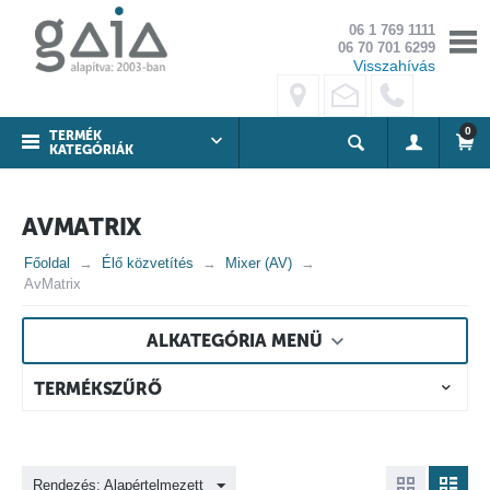
06 1 769 1111
06 70 701 6299
Visszahívás
0
TERMÉK
KATEGÓRIÁK
AVMATRIX
Főoldal
Élő közvetítés
Mixer (AV)
AvMatrix
ALKATEGÓRIA MENÜ
TERMÉKSZŰRŐ
Rendezés: Alapértelmezett