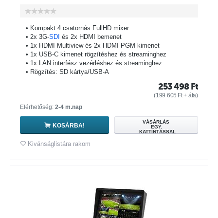
• Kompakt 4 csatornás FullHD mixer
• 2x 3G-
SDI
és 2x HDMI bemenet
• 1x HDMI Multiview és 2x HDMI PGM kimenet
• 1x USB-C kimenet rögzítéshez és streaminghez
• 1x LAN interfész vezérléshez és streaminghez
• Rögzítés: SD kártya/USB-A
253 498
Ft
(
199 605
Ft
+ áfa)
Elérhetőség:
2-4 m.nap
VÁSÁRLÁS
KOSÁRBA!
EGY
KATTINTÁSSAL
Kivánságlistára rakom