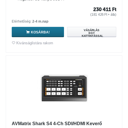
230 411
Ft
(
181 426
Ft
+ áfa)
Elérhetőség:
2-4 m.nap
VÁSÁRLÁS
KOSÁRBA!
EGY
KATTINTÁSSAL
Kivánságlistára rakom
AVMatrix Shark S4 4-Ch SDI/HDMI Keverő