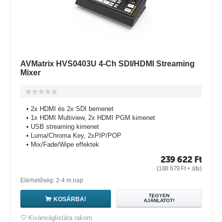
AVMatrix HVS0403U 4-Ch SDI/HDMI Streaming
Mixer
• 2x HDMI és 2x SDI bemenet
• 1x HDMI Multiview, 2x HDMI PGM kimenet
• USB streaming kimenet
• Luma/Chroma Key, 2xPIP/POP
• Mix/Fade/Wipe effektek
239 622
Ft
(
188 679
Ft
+ áfa)
Elérhetőség: 2-4 m.nap
TEGYEN
KOSÁRBA!
AJÁNLATOT!
Kivánságlistára rakom