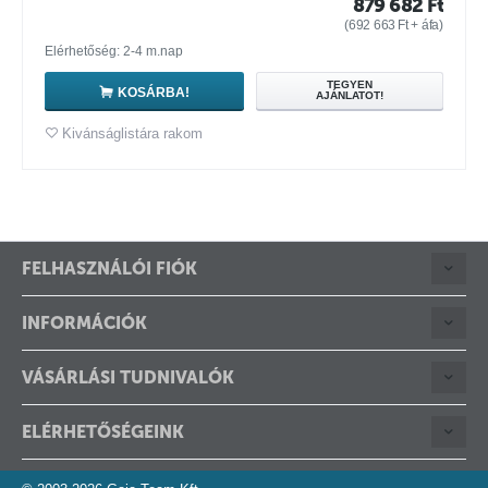
879 682
Ft
(
692 663
Ft
+ áfa)
Elérhetőség: 2-4 m.nap
TEGYEN
KOSÁRBA!
AJÁNLATOT!
Kivánságlistára rakom
FELHASZNÁLÓI FIÓK
INFORMÁCIÓK
VÁSÁRLÁSI TUDNIVALÓK
ELÉRHETŐSÉGEINK