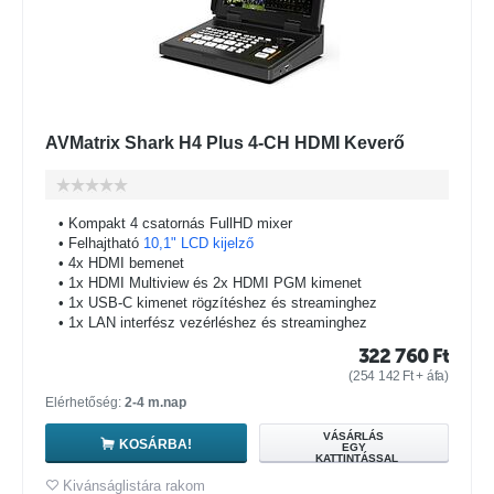
AVMatrix Shark H4 Plus 4-CH HDMI Keverő
• Kompakt 4 csatornás FullHD mixer
• Felhajtható
10,1" LCD kijelző
• 4x HDMI bemenet
• 1x HDMI Multiview és 2x HDMI PGM kimenet
• 1x USB-C kimenet rögzítéshez és streaminghez
• 1x LAN interfész vezérléshez és streaminghez
322 760
Ft
(
254 142
Ft
+ áfa)
Elérhetőség:
2-4 m.nap
VÁSÁRLÁS
KOSÁRBA!
EGY
KATTINTÁSSAL
Kivánságlistára rakom