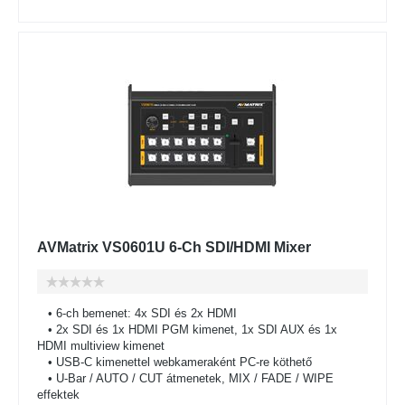
AVMatrix VS0601U 6-Ch SDI/HDMI Mixer
• 6-ch bemenet: 4x SDI és 2x HDMI
• 2x SDI és 1x HDMI PGM kimenet, 1x SDI AUX és 1x
HDMI multiview kimenet
• USB-C kimenettel webkameraként PC-re köthető
• U-Bar / AUTO / CUT átmenetek, MIX / FADE / WIPE
effektek