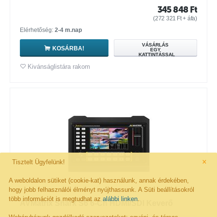
345 848
Ft
(
272 321
Ft
+ áfa)
Elérhetőség:
2-4 m.nap
VÁSÁRLÁS
KOSÁRBA!
EGY
KATTINTÁSSAL
Kivánságlistára rakom
×
Tisztelt Ügyfelünk!
A weboldalon sütiket (cookie-kat) használunk, annak érdekében,
hogy jobb felhasználói élményt nyújthassunk. A Süti beállításokról
több információt is megtudhat az
alábbi linken
.
AVMatrix Shark S6 6-Ch HDMI/SDI Keverő