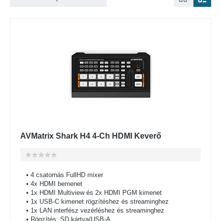
AVMatrix Shark H4 4-Ch HDMI Keverő
• 4 csatornás FullHD mixer
• 4x HDMI bemenet
• 1x HDMI Multiview és 2x HDMI PGM kimenet
• 1x USB-C kimenet rögzítéshez és streaminghez
• 1x LAN interfész vezérléshez és streaminghez
• Rögzítés: SD kártya/USB-A