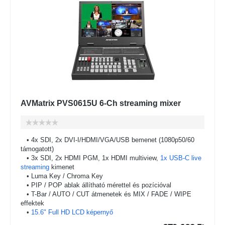
AVMatrix PVS0615U 6-Ch streaming mixer
• 4x SDI, 2x DVI-I/HDMI/VGA/USB bemenet (1080p50/60
támogatott)
• 3x SDI, 2x HDMI PGM, 1x HDMI multiview,
1x USB-C live
streaming
kimenet
• Luma Key / Chroma Key
• PIP / POP ablak állítható mérettel és pozícióval
• T-Bar / AUTO / CUT átmenetek és MIX / FADE / WIPE
effektek
•
15.6" Full HD LCD képernyő