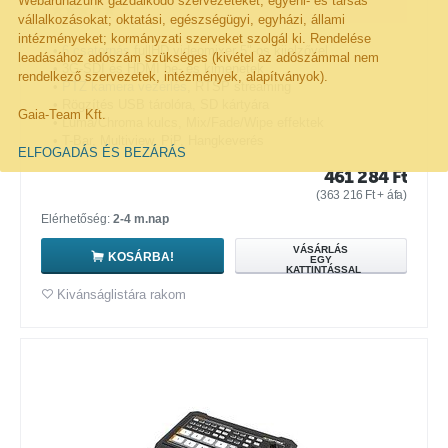
Webáruházunk gazdálkodó szervezeteket; egyéni- és társas
vállalkozásokat; oktatási, egészségügyi, egyházi, állami
intézményeket; kormányzati szerveket szolgál ki. Rendelése
•
6 csatornás
fullHD videomixer 5"-os kijelzővel
leadásához adószám szükséges (kivétel az adószámmal nem
• 3G-SDI és HDMI be- és kimenetek
rendelkező szervezetek, intézmények, alapítványok).
•
PTZ kamera vezérlés
, RTSP streaming
• Rögzítés USB tárolóra, SD kártyára
Gaia-Team Kft.
• Luma/Chroma kulcs, Mix/Fade/Wipe effektek
• T-Bar, Multiview, PiP, Hangkeverés
ELFOGADÁS ÉS BEZÁRÁS
461 284
Ft
(
363 216
Ft
+ áfa)
Elérhetőség:
2-4 m.nap
VÁSÁRLÁS
KOSÁRBA!
EGY
KATTINTÁSSAL
Kivánságlistára rakom