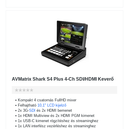
AVMatrix Shark S4 Plus 4-Ch SDI/HDMI Keverő
• Kompakt 4 csatornás FullHD mixer
• Felhajtható
10,1" LCD kijelző
• 2x 3G-
SDI
és 2x HDMI bemenet
• 1x HDMI Multiview és 2x HDMI PGM kimenet
• 1x USB-C kimenet rögzítéshez és streaminghez
• 1x LAN interfész vezérléshez és streaminghez