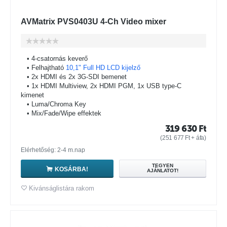
AVMatrix PVS0403U 4-Ch Video mixer
• 4-csatornás keverő
• Felhajtható
10,1" Full HD LCD kijelző
• 2x HDMI és 2x 3G-SDI bemenet
• 1x HDMI Multiview, 2x HDMI PGM, 1x USB type-C
kimenet
• Luma/Chroma Key
• Mix/Fade/Wipe effektek
319 630
Ft
(
251 677
Ft
+ áfa)
Elérhetőség: 2-4 m.nap
TEGYEN
KOSÁRBA!
AJÁNLATOT!
Kivánságlistára rakom