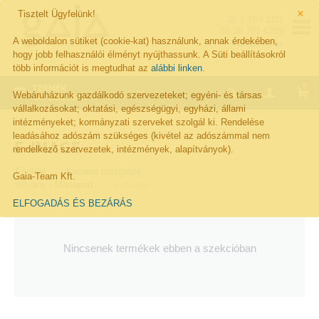
×
Tisztelt Ügyfelünk!
06 1 769 1111
06 70 701 6299
A weboldalon sütiket (cookie-kat) használunk, annak érdekében,
Visszahívás
hogy jobb felhasználói élményt nyújthassunk. A Süti beállításokról
több információt is megtudhat az
alábbi linken
.
0
TERMÉK
Webáruházunk gazdálkodó szervezeteket; egyéni- és társas
KATEGÓRIÁK
vállalkozásokat; oktatási, egészségügyi, egyházi, állami
intézményeket; kormányzati szerveket szolgál ki. Rendelése
leadásához adószám szükséges (kivétel az adószámmal nem
E-IMAGE
rendelkező szervezetek, intézmények, alapítványok).
Főoldal
Kamera mozgatás
Gaia-Team Kft.
Állvány - Monopod
E-Image
ELFOGADÁS ÉS BEZÁRÁS
Nincsenek termékek ebben a szekcióban