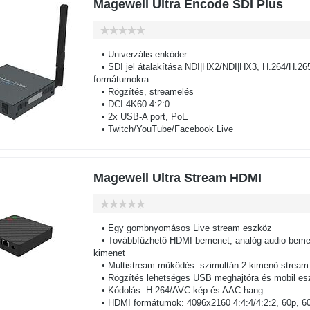
Magewell Ultra Encode SDI Plus
• Univerzális enkóder
• SDI jel átalakítása NDI|HX2/NDI|HX3, H.264/H.26
formátumokra
• Rögzítés, streamelés
• DCI 4K60 4:2:0
• 2x USB-A port, PoE
• Twitch/YouTube/Facebook Live
Magewell Ultra Stream HDMI
• Egy gombnyomásos Live stream eszköz
• Továbbfűzhető HDMI bemenet, analóg audio bemene
kimenet
• Multistream működés: szimultán 2 kimenő stream
• Rögzítés lehetséges USB meghajtóra és mobil es
• Kódolás: H.264/AVC kép és AAC hang
• HDMI formátumok: 4096x2160 4:4:4/4:2:2, 60p, 60i,