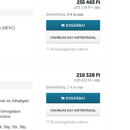
255 465
Ft
(
201 154
Ft
+ áfa)
Elérhetőség:
2-4 m.nap
KOSÁRBA!
5 (HEVC)
VÁSÁRLÁS EGY KATTINTÁSSAL
Kivánságlistára rakom
210 328
Ft
(
165 613
Ft
+ áfa)
Elérhetőség: 2-4 m.nap
KOSÁRBA!
t és fülhallgató
VÁSÁRLÁS EGY KATTINTÁSSAL
 támogatása
zközre
Kivánságlistára rakom
 50p, 50i, 30p,