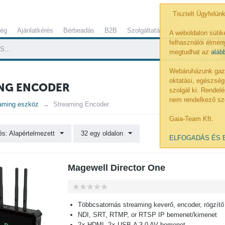
Tisztelt Ügyfelünk
ség
Ajánlatkérés
Bérbeadás
B2B
Szolgáltatások
Referenciák
A weboldalon sütik
felhasználói élmény
megtudhat az
aláb
Webáruházunk gazdá
oktatási, egészség
NG ENCODER
szolgál ki. Rende
nem rendelkező sz
aming eszköz
Streaming Encoder
Gaia-Team Kft.
s: Alapértelmezett
32 egy oldalon
ELFOGADÁS ÉS 
Magewell Director One
Többcsatornás streaming keverő, encoder, rögzítő
NDI, SRT, RTMP, or RTSP IP bemenet/kimenet
2× HDMI, 2× USB-A 3.0 AV bemenet