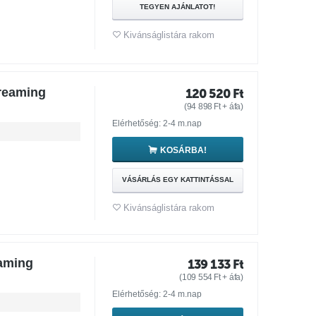
TEGYEN AJÁNLATOT!
Kivánságlistára rakom
reaming
120 520
Ft
(
94 898
Ft
+ áfa)
Elérhetőség: 2-4 m.nap
KOSÁRBA!
VÁSÁRLÁS EGY KATTINTÁSSAL
Kivánságlistára rakom
eaming
139 133
Ft
(
109 554
Ft
+ áfa)
Elérhetőség: 2-4 m.nap