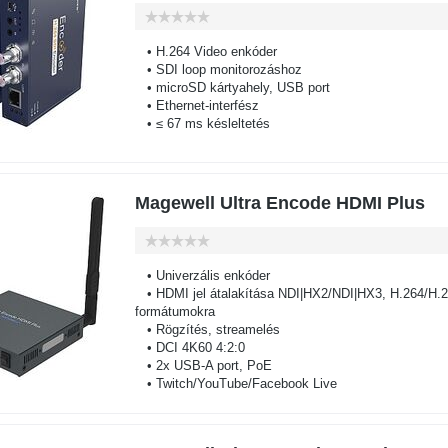
• H.264 Video enkóder
• SDI loop monitorozáshoz
• microSD kártyahely, USB port
• Ethernet-interfész
• ≤ 67 ms késleltetés
Magewell Ultra Encode HDMI Plus
• Univerzális enkóder
• HDMI jel átalakítása NDI|HX2/NDI|HX3, H.264/H.
formátumokra
• Rögzítés, streamelés
• DCI 4K60 4:2:0
• 2x USB-A port, PoE
• Twitch/YouTube/Facebook Live