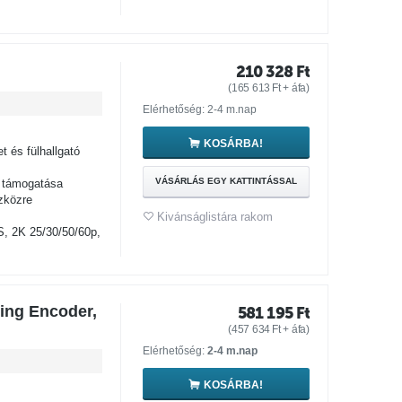
210 328
Ft
(
165 613
Ft
+ áfa)
Elérhetőség: 2-4 m.nap
KOSÁRBA!
 és fülhallgató
VÁSÁRLÁS EGY KATTINTÁSSAL
 támogatása
zközre
Kivánságlistára rakom
 2K 25/30/50/60p,
ming Encoder,
581 195
Ft
(
457 634
Ft
+ áfa)
Elérhetőség:
2-4 m.nap
KOSÁRBA!