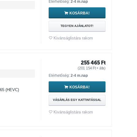
Elérhetőség:
2-4 m.nap
KOSÁRBA!
TEGYEN AJÁNLATOT!
Kivánságlistára rakom
255 465
Ft
(
201 154
Ft
+ áfa)
Elérhetőség:
2-4 m.nap
KOSÁRBA!
265 (HEVC)
VÁSÁRLÁS EGY KATTINTÁSSAL
Kivánságlistára rakom