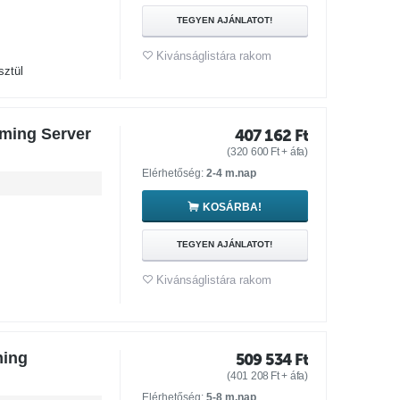
TEGYEN AJÁNLATOT!
Kivánságlistára rakom
sztül
aming Server
407 162
Ft
(
320 600
Ft
+ áfa)
Elérhetőség:
2-4 m.nap
KOSÁRBA!
TEGYEN AJÁNLATOT!
Kivánságlistára rakom
ming
509 534
Ft
(
401 208
Ft
+ áfa)
Elérhetőség:
5-8 m.nap