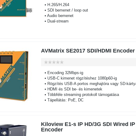
• H.265/H.264
• SDI bemenet / loop out
• Audio bemenet
• Dual-stream
AVMatrix SE2017 SDI/HDMI Encoder
• Encoding 32Mbps-ig
• USB-C kimenet rögzítéshez 1080p60-ig
• Rögzítés USB-A portos meghajtóra vagy SD-kárty
• HDMI és SDI be- és kimenetek
• Többféle streaming protokoll támogatása
• Tápellátás: PoE, DC
Kiloview E1-s IP HD/3G SDI Wired IP
Encoder