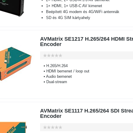
1× HDMI, 1× USB-C AV kimenet
Beépített 4G modem és 4G/WiFi antennák
SD és 4G SIM kártyahely
AVMatrix SE1217 H.265/264 HDMI St
Encoder
• H.265/H.264
• HDMI bemenet / loop out
• Audio bemenet
• Dual-stream
AVMatrix SE1117 H.265/264 SDI Str
Encoder