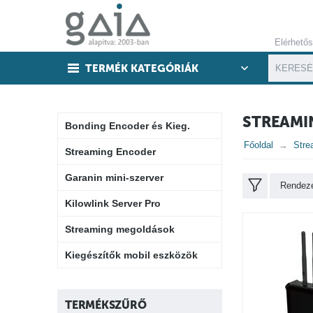
Elérhető
TERMÉK KATEGÓRIÁK
STREAMI
Bonding Encoder és Kieg.
Főoldal
Stre
Streaming Encoder
Garanin mini-szerver
Rendezé
Kilowlink Server Pro
Streaming megoldások
Kiegészítők mobil eszközök
TERMÉKSZŰRŐ