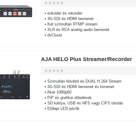
• enkóder és rekorder
• 3G-SDI és HDMI bemenet
• Két szimultán RTMP stream
• XLR és RCA analóg audio bemenet
• dvCloud
AJA HELO Plus Streamer/Recorder
• Szimultán felvétel és DUAL H.264 Stream
• 3G-SDI és HDMI bemenet és kimenet
• Akár 1080p60
• PiP és grafikai átfedések
• SD kártya, USB és NFS vagy CIFS tárolás
• Előlapi LED jelzők