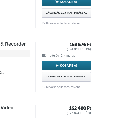
KOSÁRBA!
VÁSÁRLÁS EGY KATTINTÁSSAL
Kivánságlistára rakom
 & Recorder
158 676
Ft
(
124 942
Ft
+ áfa)
Elérhetőség: 2-4 m.nap
KOSÁRBA!
ára
VÁSÁRLÁS EGY KATTINTÁSSAL
Kivánságlistára rakom
 Video
162 400
Ft
(
127 874
Ft
+ áfa)