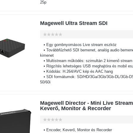
25p
Magewell Ultra Stream SDI
• Egy gombnyomásos Live stream eszköz
• Továbbfűzhető SDI bemenet, analóg audio bemenet
kimenet
• Multistream működés: szimultán 2 kimenő stream
• Rögzítés lehetséges USB meghajtóra és mobil es
• Kódolás: H.264/AVC kép és AAC hang
• SDI formátumok: SD/HD/3Ga/3Gb/3Gb-DL/3Gb-DS,
50/60i
Magewell Director - Mini Live Strea
Keverő, Monitor & Recorder
• Encoder, Keverő, Monitor és Recorder