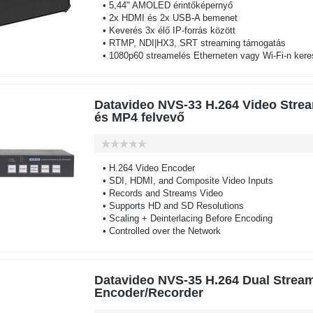
• 5,44" AMOLED érintőképernyő
• 2x HDMI és 2x USB-A bemenet
• Keverés 3x élő IP-forrás között
• RTMP, NDI|HX3, SRT streaming támogatás
• 1080p60 streamelés Etherneten vagy Wi-Fi-n kere
Datavideo NVS-33 H.264 Video Stre
és MP4 felvevő
• H.264 Video Encoder
• SDI, HDMI, and Composite Video Inputs
• Records and Streams Video
• Supports HD and SD Resolutions
• Scaling + Deinterlacing Before Encoding
• Controlled over the Network
Datavideo NVS-35 H.264 Dual Strea
Encoder/Recorder