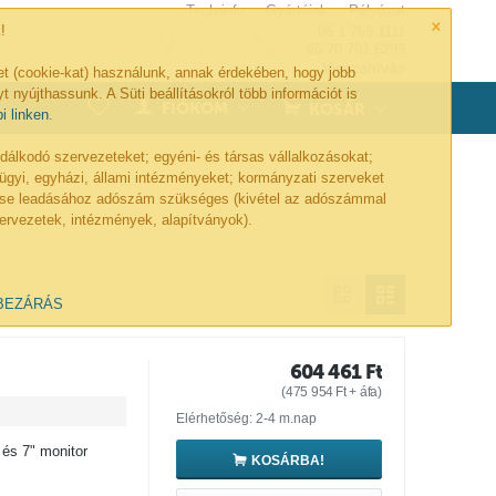
Tech-info
Gyártóink
Pályázat
×
!
06 1 769 1111
06 70 701 6299
Visszahívás
et (cookie-kat) használunk, annak érdekében, hogy jobb
t nyújthassunk. A Süti beállításokról több információt is
0
FIÓKOM
KOSÁR
bi linken
.
lkodó szervezeteket; egyéni- és társas vállalkozásokat;
ügyi, egyházi, állami intézményeket; kormányzati szerveket
lése leadásához adószám szükséges (kivétel az adószámmal
ervezetek, intézmények, alapítványok).
BEZÁRÁS
604 461
Ft
(
475 954
Ft
+ áfa)
Elérhetőség: 2-4 m.nap
 és 7" monitor
KOSÁRBA!