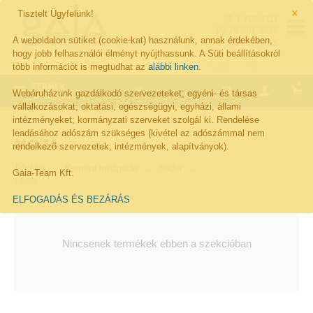
×
Tisztelt Ügyfelünk!
06 1 769 1111
06 70 701 6299
A weboldalon sütiket (cookie-kat) használunk, annak érdekében,
Visszahívás
hogy jobb felhasználói élményt nyújthassunk. A Süti beállításokról
több információt is megtudhat az
alábbi linken
.
0
TERMÉK
Webáruházunk gazdálkodó szervezeteket; egyéni- és társas
KATEGÓRIÁK
vállalkozásokat; oktatási, egészségügyi, egyházi, állami
intézményeket; kormányzati szerveket szolgál ki. Rendelése
leadásához adószám szükséges (kivétel az adószámmal nem
MOZA
rendelkező szervezetek, intézmények, alapítványok).
Főoldal
Kamera mozgatás
Slider
Gaia-Team Kft.
Moza
ELFOGADÁS ÉS BEZÁRÁS
Nincsenek termékek ebben a szekcióban