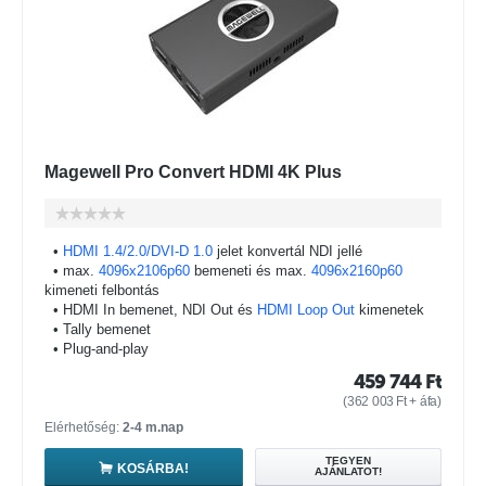
Magewell Pro Convert HDMI 4K Plus
•
HDMI 1.4/2.0/DVI-D 1.0
jelet konvertál NDI jellé
• max.
4096x2106p60
bemeneti és max.
4096x2160p60
kimeneti felbontás
• HDMI In bemenet, NDI Out és
HDMI Loop Out
kimenetek
• Tally bemenet
• Plug-and-play
459 744
Ft
(
362 003
Ft
+ áfa)
Elérhetőség:
2-4 m.nap
TEGYEN
KOSÁRBA!
AJÁNLATOT!