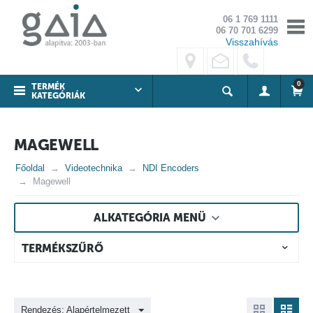
06 1 769 1111
06 70 701 6299
Visszahívás
0
TERMÉK
KATEGÓRIÁK
MAGEWELL
Főoldal
Videotechnika
NDI Encoders
Magewell
ALKATEGÓRIA MENÜ
TERMÉKSZŰRŐ
Rendezés: Alapértelmezett