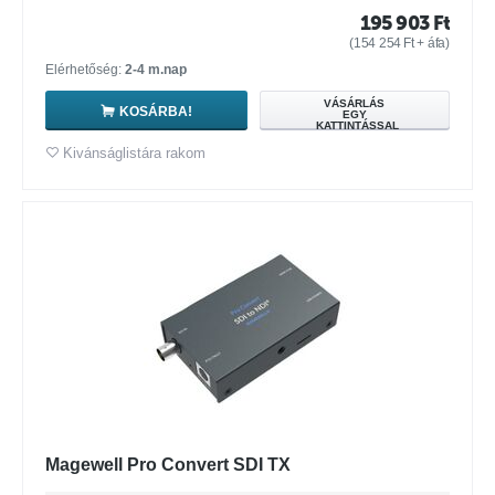
195 903
Ft
(
154 254
Ft
+ áfa)
Elérhetőség:
2-4 m.nap
VÁSÁRLÁS
KOSÁRBA!
EGY
KATTINTÁSSAL
Kivánságlistára rakom
Magewell Pro Convert SDI TX