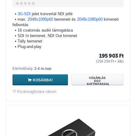
•
3G-SDI
jelet konvertál NDI jellé
• max.
2048x1080p60
bemeneti és
2048x1080p60
kimeneti
felbontás
• 16 csatornás audió támogatása
• SDI In bemenet, NDI Out kimenet
• Tally bemenet
• Plug-and-play
195 903
Ft
(
154 254
Ft
+ áfa)
Elérhetőség:
2-4 m.nap
VÁSÁRLÁS
KOSÁRBA!
EGY
KATTINTÁSSAL
Kivánságlistára rakom