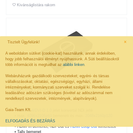
Kivánságlistára rakom
×
Tisztelt Ügyfelünk!
A weboldalon sütiket (cookie-kat) használunk, annak érdekében,
hogy jobb felhasználói élményt nyújthassunk. A Süti beállításokról
több információt is megtudhat az
alábbi linken
.
Webáruházunk gazdálkodó szervezeteket; egyéni- és társas
vállalkozásokat; oktatási, egészségügyi, egyházi, állami
intézményeket; kormányzati szerveket szolgál ki. Rendelése
Magewell Pro Convert HDMI Plus
leadásához adószám szükséges (kivétel az adószámmal nem
rendelkező szervezetek, intézmények, alapítványok).
Gaia-Team Kft.
•
HDMI 1.4/DVI-D 1.0
jelet konvertál NDI jellé
• max.
4096x2106p60
bemeneti és max.
2048x2160p120
ELFOGADÁS ÉS BEZÁRÁS
kimeneti felbontás
• HDMI In bemenet, NDI Out és
HDMI Loop Out
kimenetek
• Tally bemenet