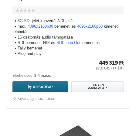
•
6G-SDI
jelet konvertál NDI jellé
• max.
4096x2160p30
bemeneti és
4096x2160p60
kimeneti
felbontás
• 16 csatornás audió támogatása
• SDI bemenet, NDI és
SDI Loop Out
kimenetek
• Tally bemenet
• Plug-and-play
445 319
Ft
(
350 645
Ft
+ áfa)
Elérhetőség:
2-4 m.nap
TEGYEN
KOSÁRBA!
AJÁNLATOT!
Kivánságlistára rakom