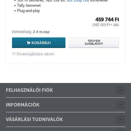
• SDI In bemenet, NDI Out és
SDI Loop Out
kimenetek
• Tally bemenet
• Plug-and-play
459 744
Ft
(
362 003
Ft
+ áfa)
Elérhetőség:
2-4 m.nap
TEGYEN
KOSÁRBA!
AJÁNLATOT!
Kivánságlistára rakom
FELHASZNÁLÓI FIÓK
INFORMÁCIÓK
VÁSÁRLÁSI TUDNIVALÓK