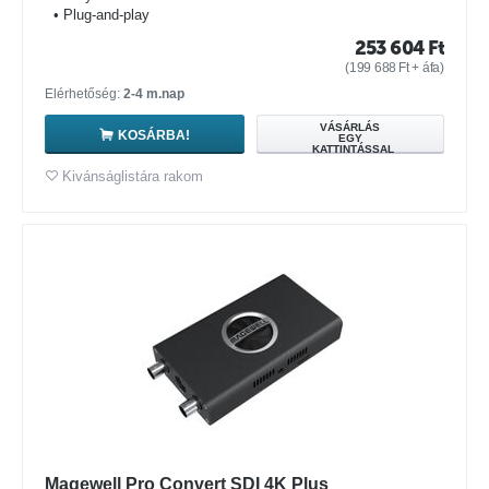
• Plug-and-play
253 604
Ft
(
199 688
Ft
+ áfa)
Elérhetőség:
2-4 m.nap
VÁSÁRLÁS
KOSÁRBA!
EGY
KATTINTÁSSAL
Kivánságlistára rakom
Magewell Pro Convert SDI 4K Plus