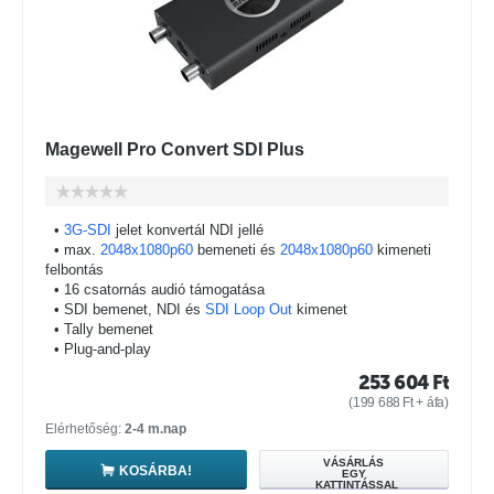
Magewell Pro Convert SDI Plus
•
3G-SDI
jelet konvertál NDI jellé
• max.
2048x1080p60
bemeneti és
2048x1080p60
kimeneti
felbontás
• 16 csatornás audió támogatása
• SDI bemenet, NDI és
SDI Loop Out
kimenet
• Tally bemenet
• Plug-and-play
253 604
Ft
(
199 688
Ft
+ áfa)
Elérhetőség:
2-4 m.nap
VÁSÁRLÁS
KOSÁRBA!
EGY
KATTINTÁSSAL