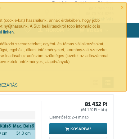
Tech-info
Gyártóink
Pályázat
×
!
06 1 769 1111
06 70 701 6299
Visszahívás
et (cookie-kat) használunk, annak érdekében, hogy jobb
t nyújthassunk. A Süti beállításokról több információt is
0
FIÓKOM
KOSÁR
bi linken
.
lkodó szervezeteket; egyéni- és társas vállalkozásokat;
ügyi, egyházi, állami intézményeket; kormányzati szerveket
lése leadásához adószám szükséges (kivétel az adószámmal
ervezetek, intézmények, alapítványok).
BEZÁRÁS
81 432
Ft
(
64 120
Ft
+ áfa)
Elérhetőség: 2-4 m.nap
 Külső
Max. Belső
KOSÁRBA!
0 cm
34,0 cm