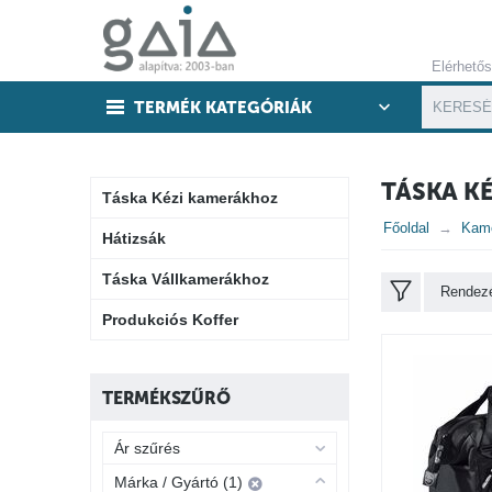
Elérhető
TERMÉK KATEGÓRIÁK
TÁSKA K
Táska Kézi kamerákhoz
Főoldal
Kame
Hátizsák
Táska Vállkamerákhoz
Rendezé
Produkciós Koffer
TERMÉKSZŰRŐ
Ár szűrés
Márka / Gyártó (1)