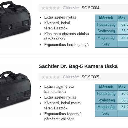
Cikkszám:
SC-SC004
Extra széles nyitás
Méretek
Max.
Kivehető, belső
Hosszúság
62,
térelválasztók
Szélesség
33,
Kihajtható cipzáros oldalsó
Magasság
38,
tárolózsebek
Súly
Ergonomikus hordfogantyú
Sachtler Dr. Bag-5 Kamera táska
Cikkszám:
SC-SC005
Extra nagyméretű
Méretek
Max.
kameratáska
Hosszúság
70,
Extra széles nyílás
Szélesség
36,
Kivehető, belső merev
Magasság
37,
térelválasztók
Súly
Ergonomikus fogantyú,
párnázott vállpánt