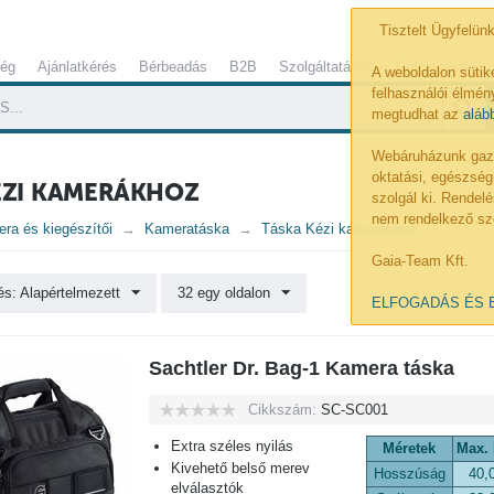
Tisztelt Ügyfelünk
ség
Ajánlatkérés
Bérbeadás
B2B
Szolgáltatások
Referenciák
A weboldalon sütik
felhasználói élmény
megtudhat az
aláb
Webáruházunk gazdá
oktatási, egészség
ÉZI KAMERÁKHOZ
szolgál ki. Rende
nem rendelkező sz
ra és kiegészítői
Kameratáska
Táska Kézi kamerákhoz
Gaia-Team Kft.
s: Alapértelmezett
32 egy oldalon
ELFOGADÁS ÉS 
Sachtler Dr. Bag-1 Kamera táska
Cikkszám:
SC-SC001
Extra széles nyilás
Méretek
Max.
Kivehető belső merev
Hosszúság
40,
elválasztók