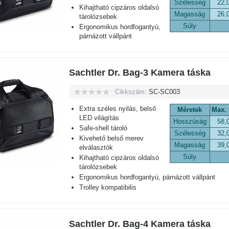
Szélesség
22,
Kihajtható cipzáros oldalsó
Magasság
26,
tárolózsebek
Súly
Ergonomikus hordfogantyú,
párnázott vállpánt
Sachtler Dr. Bag-3 Kamera táska
Cikkszám:
SC-SC003
Extra széles nyilás, belső
Méretek
Max.
LED világítás
Hosszúság
58,
Safe-shell tároló
Szélesség
32,
Kivehető belső merev
Magasság
39,
elválasztók
Súly
Kihajtható cipzáros oldalsó
tárolózsebek
Ergonomikus hordfogantyú, párnázott vállpánt
Trolley kompatibilis
Sachtler Dr. Bag-4 Kamera táska