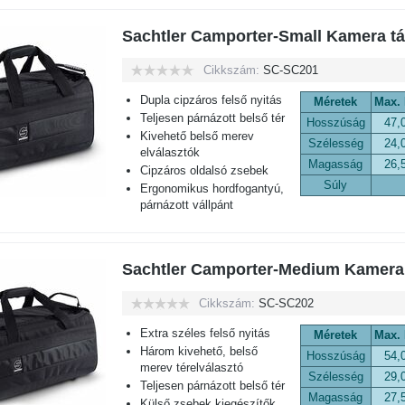
Sachtler Camporter-Small Kamera t
Cikkszám:
SC-SC201
Dupla cipzáros felső nyitás
Méretek
Max.
Teljesen párnázott belső tér
Hosszúság
47,
Kivehető belső merev
Szélesség
24,
elválasztók
Magasság
26,
Cipzáros oldalsó zsebek
Súly
Ergonomikus hordfogantyú,
párnázott vállpánt
Sachtler Camporter-Medium Kamera
Cikkszám:
SC-SC202
Extra széles felső nyitás
Méretek
Max.
Három kivehető, belső
Hosszúság
54,
merev térelválasztó
Szélesség
29,
Teljesen párnázott belső tér
Magasság
27,
Külső zsebek kiegészítők