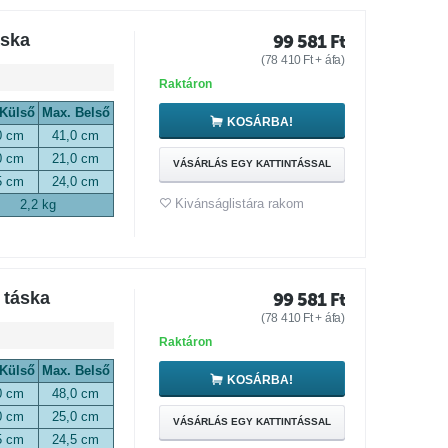
áska
99 581
Ft
(
78 410
Ft
+ áfa)
Raktáron
 Külső
Max. Belső
KOSÁRBA!
0 cm
41,0 cm
0 cm
21,0 cm
VÁSÁRLÁS EGY KATTINTÁSSAL
5 cm
24,0 cm
Kivánságlistára rakom
2,2 kg
 táska
99 581
Ft
(
78 410
Ft
+ áfa)
Raktáron
 Külső
Max. Belső
KOSÁRBA!
0 cm
48,0 cm
0 cm
25,0 cm
VÁSÁRLÁS EGY KATTINTÁSSAL
5 cm
24,5 cm