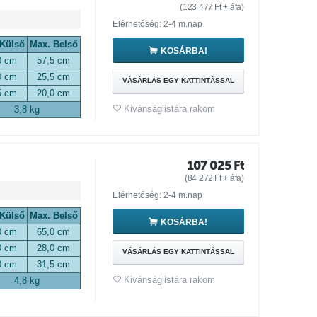
(
123 477
Ft
+ áfa)
Elérhetőség: 2-4 m.nap
 Külső
Max. Belső
KOSÁRBA!
0 cm
57,5 cm
0 cm
25,5 cm
VÁSÁRLÁS EGY KATTINTÁSSAL
5 cm
20,0 cm
Kivánságlistára rakom
3,8 kg
107 025
Ft
(
84 272
Ft
+ áfa)
Elérhetőség: 2-4 m.nap
 Külső
Max. Belső
KOSÁRBA!
0 cm
65,0 cm
0 cm
28,0 cm
VÁSÁRLÁS EGY KATTINTÁSSAL
0 cm
31,5 cm
Kivánságlistára rakom
4,8 kg