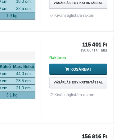
0 cm
18,0 cm
VÁSÁRLÁS EGY KATTINTÁSSAL
0 cm
22,5 cm
Kivánságlistára rakom
1,9 kg
115 401
Ft
(
90 867
Ft
+ áfa)
Raktáron
 Külső
Max. Belső
KOSÁRBA!
0 cm
44,0 cm
0 cm
23,5 cm
VÁSÁRLÁS EGY KATTINTÁSSAL
0 cm
21,0 cm
Kivánságlistára rakom
3,1 kg
156 816
Ft