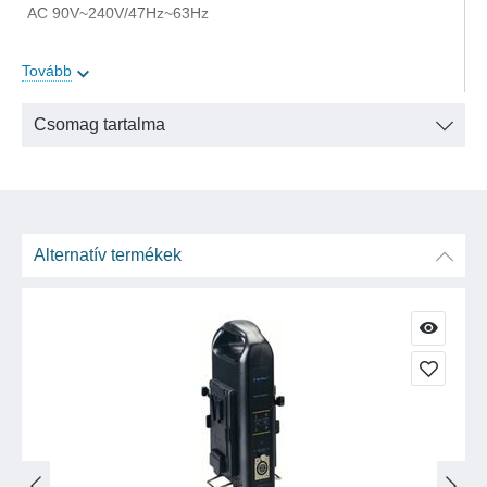
AC 90V~240V/47Hz~63Hz
Tovább
Töltő kimenet:
DC 16.8V/2.6A
Csomag tartalma
Adapter kimenet:
DC 16.2V/4.0A
Alternatív termékek
Méretek:
231 x 141 x 60.5 mm
Súly:
1.00 kg