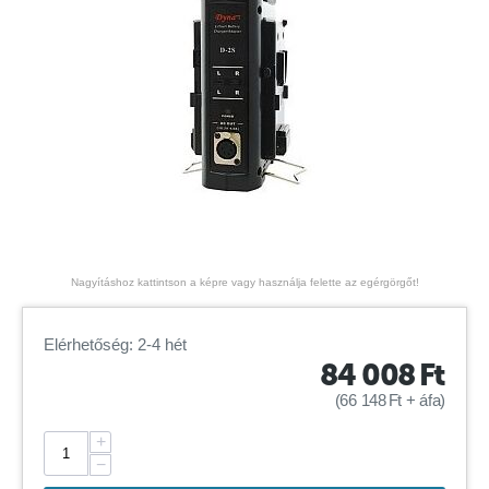
Nagyításhoz kattintson a képre vagy használja felette az egérgörgőt!
Elérhetőség: 2-4 hét
84 008
Ft
(
66 148
Ft
+ áfa)
+
−