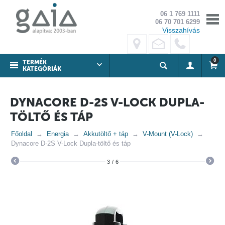
06 1 769 1111
06 70 701 6299
Visszahívás
0
TERMÉK
KATEGÓRIÁK
DYNACORE D-2S V-LOCK DUPLA-
TÖLTŐ ÉS TÁP
Főoldal
Energia
Akkutöltő + táp
V-Mount (V-Lock)
Dynacore D-2S V-Lock Dupla-töltő és táp
3
/
6