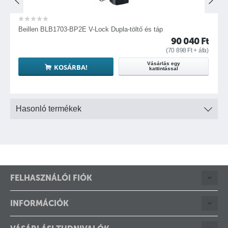
llen BLB1703-BP2E V-Lock Dupla-töltő és táp
Dynacore 
90 040
Ft
(
70 898
Ft
+ áfa)
Vásárlás egy
KOSÁRBA!
kattintással
Hasonló termékek
FELHASZNÁLÓI FIÓK
INFORMÁCIÓK