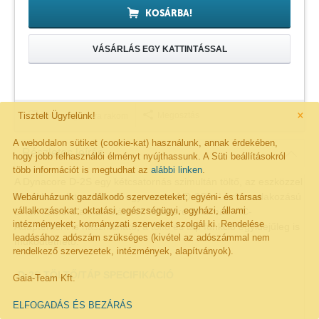
KOSÁRBA!
VÁSÁRLÁS EGY KATTINTÁSSAL
×
Tisztelt Ügyfelünk!
Megosztás
Kivánságlistára rakom
A weboldalon sütiket (cookie-kat) használunk, annak érdekében,
Részletes leírás
hogy jobb felhasználói élményt nyújthassunk. A Süti beállításokról
több információt is megtudhat az
alábbi linken
.
A Dynacore D-2S egy kétcsatornás szimultán töltő, az eszközzel
két akkumulátor tölthető egyszerre. A D-2S V-Lock csatlakozású
Webáruházunk gazdálkodó szervezeteket; egyéni- és társas
vállalkozásokat; oktatási, egészségügyi, egyházi, állami
Li-ion kamera akkumulátorok töltésére alkalmas. AC-
intézményeket; kormányzati szerveket szolgál ki. Rendelése
Adapterként is használható, a töltő és táp funkció egyidejűleg is
leadásához adószám szükséges (kivétel az adószámmal nem
működtethető.
rendelkező szervezetek, intézmények, alapítványok).
D-2S TÖLTŐ/TÁP SPECIFIKÁCIÓ
Gaia-Team Kft.
ELFOGADÁS ÉS BEZÁRÁS
Bemenet: