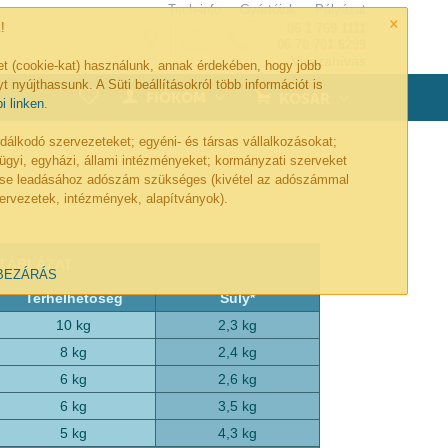
Tech-info
Gyártóink
Pályázat
×
!
06 1 769 1111
06 70 701 6299
Visszahívás
et (cookie-kat) használunk, annak érdekében, hogy jobb
t nyújthassunk. A Süti beállításokról több információt is
0
FIÓKOM
KOSÁR
bi linken
.
lkodó szervezeteket; egyéni- és társas vállalkozásokat;
ügyi, egyházi, állami intézményeket; kormányzati szerveket
lése leadásához adószám szükséges (kivétel az adószámmal
ervezetek, intézmények, alapítványok).
 TÁBLÁZAT
BEZÁRÁS
Terhelhetőség
Súly*
10 kg
2,3 kg
8 kg
2,4 kg
6 kg
2,6 kg
6 kg
3,5 kg
5 kg
4,3 kg