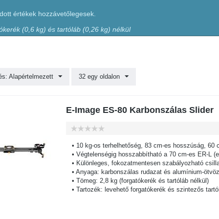
ott értékek hozzávetőlegesek.
ókerék (0,6 kg) és tartóláb (0,26 kg) nélkül
s: Alapértelmezett
32 egy oldalon
E-Image ES-80 Karbonszálas Slider
• 10 kg-os terhelhetőség, 83 cm-es hosszúság, 60 
• Végtelenségig hosszabbítható a 70 cm-es ER-L (ext
• Különleges, fokozatmentesen szabályozható csilla
• Anyaga: karbonszálas rudazat és alumínium-ötvöz
• Tömeg: 2,8 kg (forgatókerék és tartóláb nélkül)
• Tartozék: levehető forgatókerék és szintezős tartó