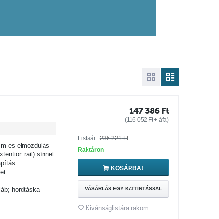
147 386
Ft
(
116 052
Ft
+ áfa)
Listaár:
236 221
Ft
cm-es elmozdulás
Raktáron
ention rail) sínnel
pítás
KOSÁRBA!
et
láb; hordtáska
VÁSÁRLÁS EGY KATTINTÁSSAL
Kivánságlistára rakom