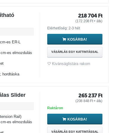
ítható
218 704
Ft
(
172 208
Ft
+ áfa)
Elérhetőség: 2-3 hét
KOSÁRBA!
0cm-es ER-L
VÁSÁRLÁS EGY KATTINTÁSSAL
 cm-es elmozdulás
et
Kivánságlistára rakom
; hordtáska
las Slider
265 237
Ft
(
208 848
Ft
+ áfa)
Raktáron
ension Rail)
KOSÁRBA!
 cm-es elmozdulás
VÁSÁRLÁS EGY KATTINTÁSSAL
et