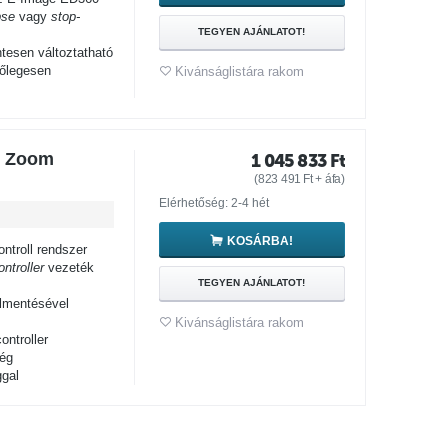
pse
vagy
stop-
TEGYEN AJÁNLATOT!
esen változtatható
gőlegesen
Kivánságlistára rakom
d Zoom
1 045 833
Ft
(
823 491
Ft
+ áfa)
Elérhetőség: 2-4 hét
KOSÁRBA!
troll rendszer
ntroller
vezeték
TEGYEN AJÁNLATOT!
lmentésével
Kivánságlistára rakom
ntroller
ég
gal