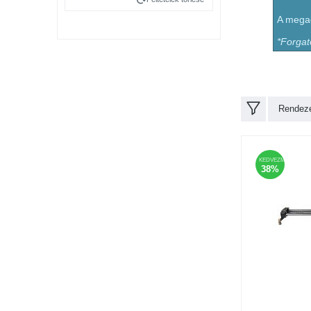
A megad
*Forgat
Rendezé
KEDVEZMÉNY
38%