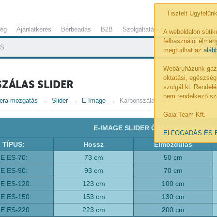
Tisztelt Ügyfelünk
ség
Ajánlatkérés
Bérbeadás
B2B
Szolgáltatások
Referenciák
A weboldalon sütik
felhasználói élmény
megtudhat az
aláb
Webáruházunk gazdá
oktatási, egészség
ZÁLAS SLIDER
szolgál ki. Rende
nem rendelkező sz
era mozgatás
Slider
E-Image
Karbonszálas slider
Gaia-Team Kft.
E-IMAGE SLIDER ÖSSZEHASONLÍTÓ
ELFOGADÁS ÉS 
TÍPUS:
Hossz
Elmozdulás
E ES-70:
73 cm
50 cm
E ES-90:
93 cm
70 cm
E ES-120:
123 cm
100 cm
E ES-150:
153 cm
130 cm
E ES-220:
223 cm
200 cm