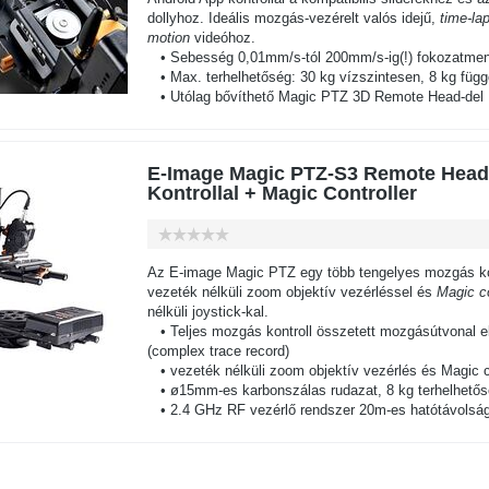
dollyhoz. Ideális mozgás-vezérelt valós idejű,
time-la
motion
videóhoz.
• Sebesség 0,01mm/s-tól 200mm/s-ig(!) fokozatment
• Max. terhelhetőség: 30 kg vízszintesen, 8 kg füg
• Utólag bővíthető Magic PTZ 3D Remote Head-del
E-Image Magic PTZ-S3 Remote Hea
Kontrollal + Magic Controller
Az E-image Magic PTZ egy több tengelyes mozgás kon
vezeték nélküli zoom objektív vezérléssel és
Magic co
nélküli joystick-kal.
• Teljes mozgás kontroll összetett mozgásútvonal e
(complex trace record)
• vezeték nélküli zoom objektív vezérlés és Magic co
• ø15mm-es karbonszálas rudazat, 8 kg terhelhetős
• 2.4 GHz RF vezérlő rendszer 20m-es hatótávolság