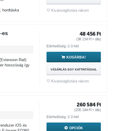
; hordtáska
Kivánságlistára rakom
-es
48 456
Ft
(
38 154
Ft
+ áfa)
Elérhetőség: 2-3 hét
KOSÁRBA!
Extension Rail)
ider hosszúság így
VÁSÁRLÁS EGY KATTINTÁSSAL
Kivánságlistára rakom
260 584
Ft
(
205 184
Ft
+ áfa)
Elérhetőség: 2-3 hét
rendszer iOS és
OPCIÓK
 az E-Image ED360