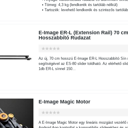
• Tömeg: 4,3 kg (lendkerék és tartóláb nélkül)
• Tartozék: levehető lendkerék és szintezős tartóláb
E-Image ER-L (Extension Rail) 70 cm
Hosszabbító Rudazat
Az új, 70 cm hosszú E-Image ER-L Hosszabbító Sín (
segítségével az ES-80 slider toldható. Az elérhető sl
1db ER-L sínnel 150...
E-Image Magic Motor
A E-Image Magic Motor egy lineáris mozgást vezérlő 
Android App kontrollal a kompatibilis sliderekhez és