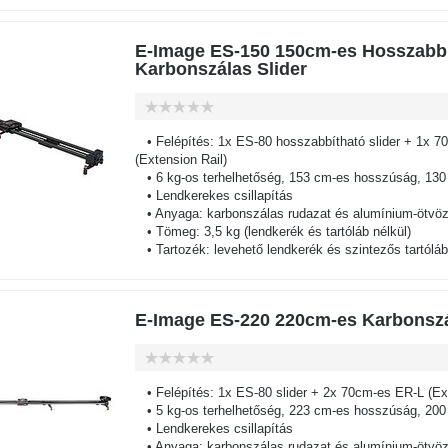
E-Image ES-150 150cm-es Hosszabb
Karbonszálas Slider
• Felépítés: 1x ES-80 hosszabbítható slider + 1x 7
(Extension Rail)
• 6 kg-os terhelhetőség, 153 cm-es hosszúság, 130
• Lendkerekes csillapítás
• Anyaga: karbonszálas rudazat és alumínium-ötvöz
• Tömeg: 3,5 kg (lendkerék és tartóláb nélkül)
• Tartozék: levehető lendkerék és szintezős tartóláb
E-Image ES-220 220cm-es Karbonszá
• Felépítés: 1x ES-80 slider + 2x 70cm-es ER-L (Ext
• 5 kg-os terhelhetőség, 223 cm-es hosszúság, 200
• Lendkerekes csillapítás
• Anyaga: karbonszálas rudazat és alumínium-ötvöz