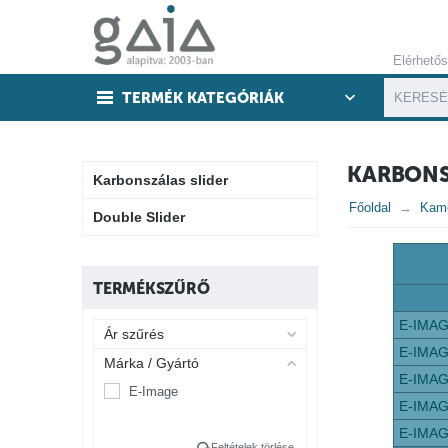
Elérhető
TERMÉK KATEGÓRIÁK
KARBONS
Karbonszálas slider
Főoldal
Kam
Double Slider
TERMÉKSZŰRŐ
E-IMAG
Ár szűrés
E-IMAG
Márka / Gyártó
E-IMAG
E-Image
E-IMAG
E-IMAG
Feltételek törlése